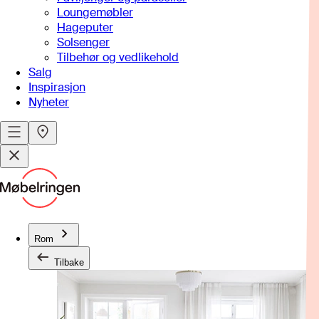
Loungemøbler
Hageputer
Solsenger
Tilbehør og vedlikehold
Salg
Inspirasjon
Nyheter
Rom
Tilbake