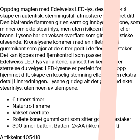
Oppdag magien med Edelweiss LED-lys, designet for å
skape en autentisk, stemningsfull atmosfære i hjemmet ditt.
Den blafrende flammen gir en varm og innbydende tone, som
minner om ekte stearinlys, men uten risikoen for røyk eller
brann. Lysene har en vokset overflate som gir et realistiske
utseende. Kronelysene kommer med en rillete, konet
gummikant som gjør at de sitter godt i de fleste lysestaker.
Det kan kjøpes med fjernkontroll som passer til alle
Edelweiss LED-lys variantene, uansett hvilken stil eller
størrelse du velger. LED-lysene er perfekt for å lyse opp
hjemmet ditt, skape en koselig stemning eller som en ekstra
detalj i innredningen. Lysene gir deg alt det gode ved ekte
stearinlys, uten noen av ulempene.
6 timers timer
Naturtro flamme
Vokset overflate
Rollete konet gummikant som sitter godt i lysestaker
300 timer batteri. Batteri: 2×AA (ikke inkludert)
Artikkelnr.
405418