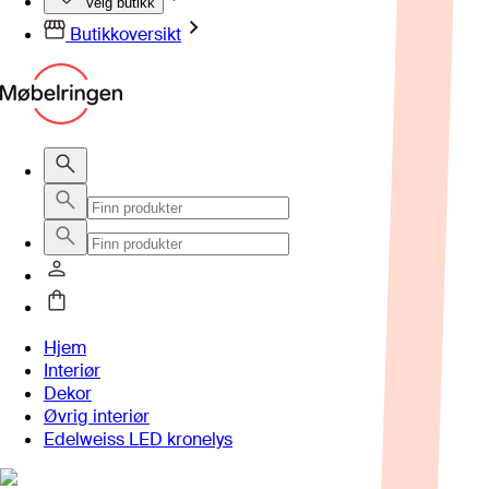
Velg butikk
Butikkoversikt
Hjem
Interiør
Dekor
Øvrig interiør
Edelweiss LED kronelys