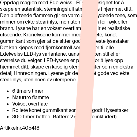
Oppdag magien med Edelweiss LED-lys, designet for å
skape en autentisk, stemningsfull atmosfære i hjemmet ditt.
Den blafrende flammen gir en varm og innbydende tone, som
minner om ekte stearinlys, men uten risikoen for røyk eller
brann. Lysene har en vokset overflate som gir et realistiske
utseende. Kronelysene kommer med en rillete, konet
gummikant som gjør at de sitter godt i de fleste lysestaker.
Det kan kjøpes med fjernkontroll som passer til alle
Edelweiss LED-lys variantene, uansett hvilken stil eller
størrelse du velger. LED-lysene er perfekt for å lyse opp
hjemmet ditt, skape en koselig stemning eller som en ekstra
detalj i innredningen. Lysene gir deg alt det gode ved ekte
stearinlys, uten noen av ulempene.
6 timers timer
Naturtro flamme
Vokset overflate
Rollete konet gummikant som sitter godt i lysestaker
300 timer batteri. Batteri: 2×AA (ikke inkludert)
Artikkelnr.
405418