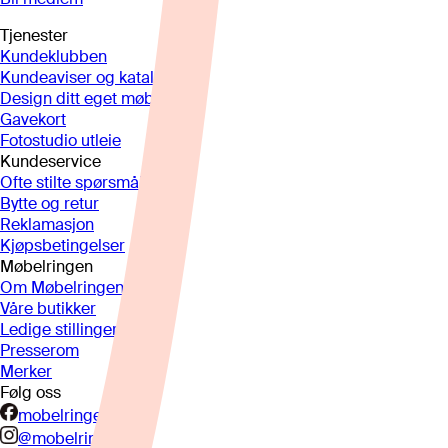
Tjenester
Kundeklubben
Kundeaviser og kataloger
Design ditt eget møbel
Gavekort
Fotostudio utleie
Kundeservice
Ofte stilte spørsmål
Bytte og retur
Reklamasjon
Kjøpsbetingelser
Møbelringen
Om Møbelringen
Våre butikker
Ledige stillinger
Presserom
Merker
Følg oss
mobelringen.no
@mobelringen