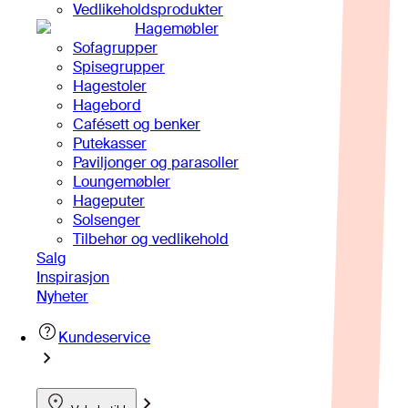
Vedlikeholdsprodukter
Hagemøbler
Sofagrupper
Spisegrupper
Hagestoler
Hagebord
Cafésett og benker
Putekasser
Paviljonger og parasoller
Loungemøbler
Hageputer
Solsenger
Tilbehør og vedlikehold
Salg
Inspirasjon
Nyheter
Kundeservice