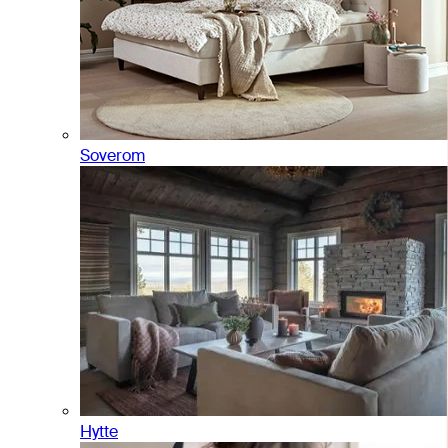
Soverom
Hytte