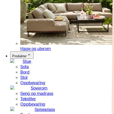
Hage og uterom
Produkter
Stue
Sofa
Bord
Stol
Oppbevaring
Soverom
Seng og madrass
Tekstiler
Oppbevaring
Spiseplass