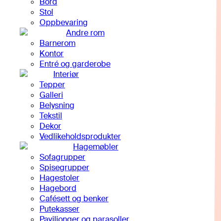
Bord
Stol
Oppbevaring
Andre rom
Barnerom
Kontor
Entré og garderobe
Interiør
Tepper
Galleri
Belysning
Tekstil
Dekor
Vedlikeholdsprodukter
Hagemøbler
Sofagrupper
Spisegrupper
Hagestoler
Hagebord
Cafésett og benker
Putekasser
Paviljonger og parasoller