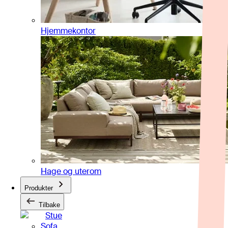
Hjemmekontor
Hage og uterom
Produkter
Tilbake
Stue
Sofa