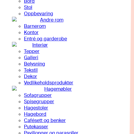
Bord
Stol
Oppbevaring
Andre rom
Barnerom
Kontor
Entré og garderobe
Interiør
Tepper
Galleri
Belysning
Tekstil
Dekor
Vedlikeholdsprodukter
Hagemøbler
Sofagrupper
Spisegrupper
Hagestoler
Hagebord
Cafésett og benker
Putekasser
Paviljonger og parasoller