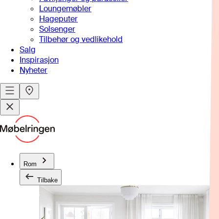
Loungemøbler
Hageputer
Solsenger
Tilbehør og vedlikehold
Salg
Inspirasjon
Nyheter
Rom
Tilbake