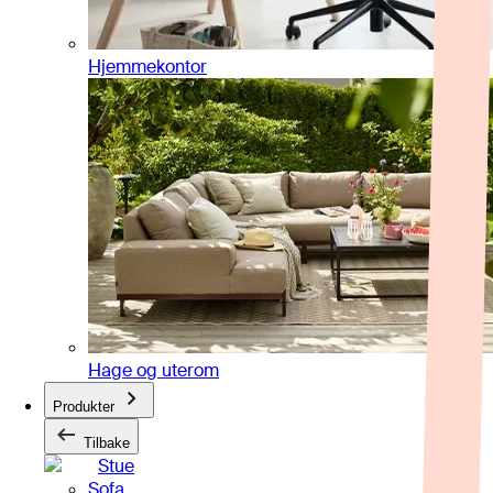
Hjemmekontor
Hage og uterom
Produkter
Tilbake
Stue
Sofa