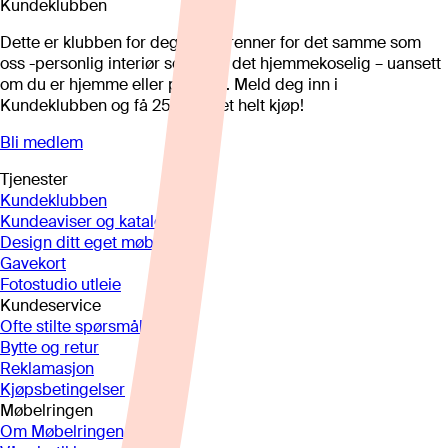
Kundeklubben
Dette er klubben for deg som brenner for det samme som
oss -personlig interiør som gjør det hjemmekoselig – uansett
om du er hjemme eller på hytta. Meld deg inn i
Kundeklubben og få 25%* på et helt kjøp!
Bli medlem
Tjenester
Kundeklubben
Kundeaviser og kataloger
Design ditt eget møbel
Gavekort
Fotostudio utleie
Kundeservice
Ofte stilte spørsmål
Bytte og retur
Reklamasjon
Kjøpsbetingelser
Møbelringen
Om Møbelringen