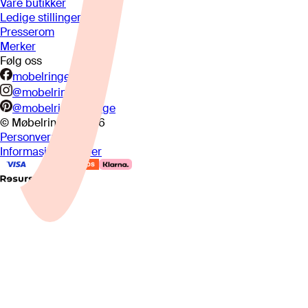
Våre butikker
Ledige stillinger
Presserom
Merker
Følg oss
mobelringen.no
@mobelringen
@mobelringennorge
© Møbelringen
2026
Personvern
Informasjonskapsler