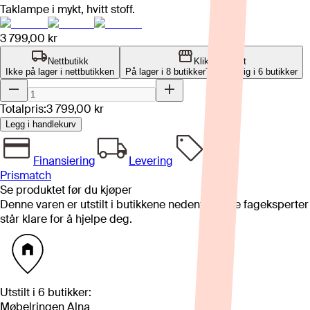
Taklampe i mykt, hvitt stoff.
3 799,00 kr
Nettbutikk
Klikk og hent
Ikke på lager i nettbutikken
På lager i 8 butikker
Tilgjengelig i
6
butikker
Totalpris:
3 799,00 kr
Legg i handlekurv
Finansiering
Levering
Prismatch
Se produktet før du kjøper
Denne varen er utstilt i butikkene nedenfor. Våre fageksperter
står klare for å hjelpe deg.
Utstilt i
6
butikker
:
Møbelringen Alna