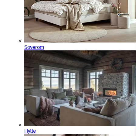
Soverom
Hytte