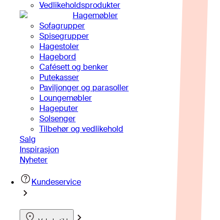
Vedlikeholdsprodukter
Hagemøbler
Sofagrupper
Spisegrupper
Hagestoler
Hagebord
Cafésett og benker
Putekasser
Paviljonger og parasoller
Loungemøbler
Hageputer
Solsenger
Tilbehør og vedlikehold
Salg
Inspirasjon
Nyheter
Kundeservice