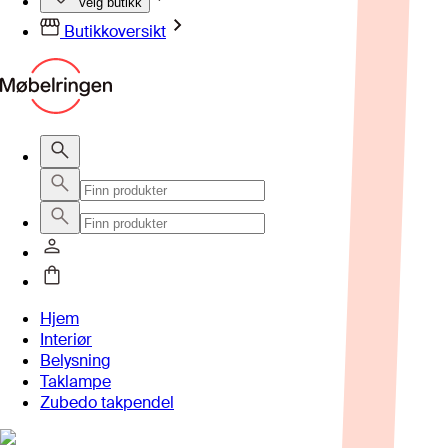
Velg butikk
Butikkoversikt
Hjem
Interiør
Belysning
Taklampe
Zubedo takpendel