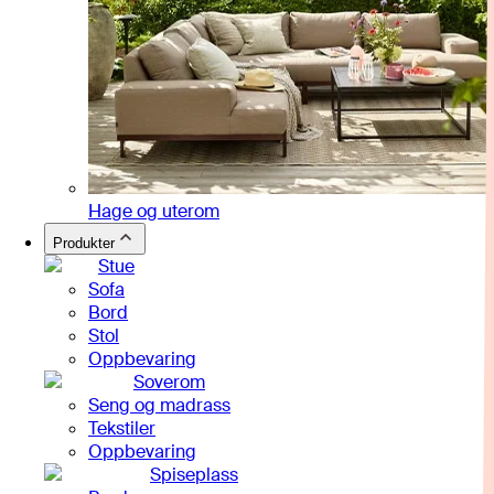
Hage og uterom
Produkter
Stue
Sofa
Bord
Stol
Oppbevaring
Soverom
Seng og madrass
Tekstiler
Oppbevaring
Spiseplass