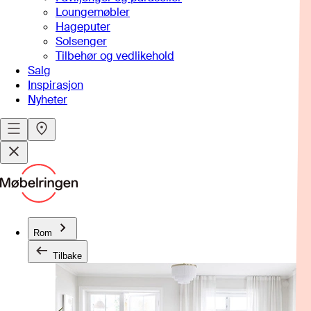
Loungemøbler
Hageputer
Solsenger
Tilbehør og vedlikehold
Salg
Inspirasjon
Nyheter
Rom
Tilbake