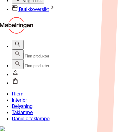
Velg butikk
Butikkoversikt
Hjem
Interiør
Belysning
Taklampe
Danialo taklampe