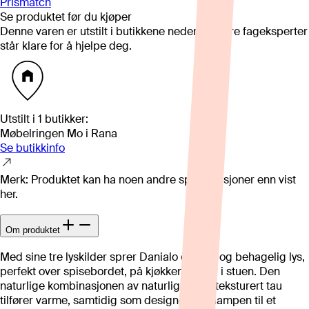
Prismatch
Se produktet før du kjøper
Denne varen er utstilt i butikkene nedenfor. Våre fageksperter
står klare for å hjelpe deg.
Utstilt i
1
butikker
:
Møbelringen Mo i Rana
Se butikkinfo
Merk: Produktet kan ha noen andre spesifikasjoner enn vist
her.
Om produktet
Med sine tre lyskilder sprer Danialo et godt og behagelig lys,
perfekt over spisebordet, på kjøkkenet eller i stuen. Den
naturlige kombinasjonen av naturlig tre og teksturert tau
tilfører varme, samtidig som designet gjør lampen til et