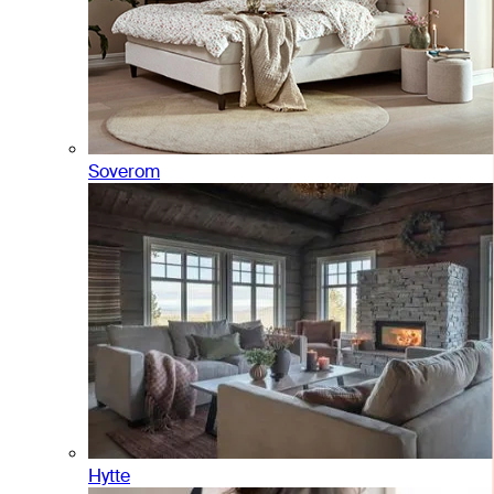
Soverom
Hytte