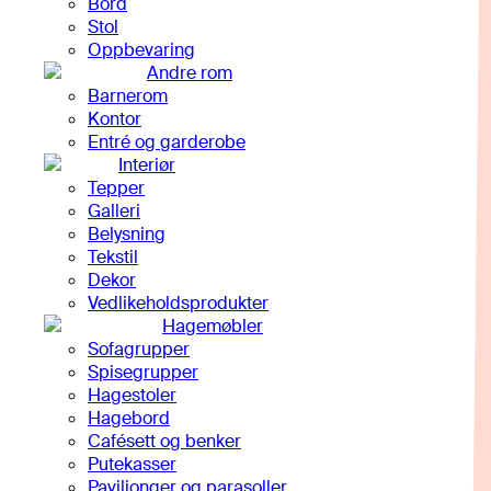
Bord
Stol
Oppbevaring
Andre rom
Barnerom
Kontor
Entré og garderobe
Interiør
Tepper
Galleri
Belysning
Tekstil
Dekor
Vedlikeholdsprodukter
Hagemøbler
Sofagrupper
Spisegrupper
Hagestoler
Hagebord
Cafésett og benker
Putekasser
Paviljonger og parasoller