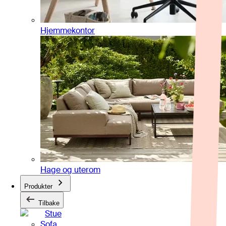
Hjemmekontor
Hage og uterom
Produkter
Tilbake
Stue
Sofa