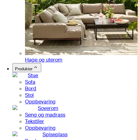
Hage og uterom
Produkter
Stue
Sofa
Bord
Stol
Oppbevaring
Soverom
Seng og madrass
Tekstiler
Oppbevaring
Spiseplass