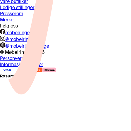
Våre butikker
Ledige stillinger
Presserom
Merker
Følg oss
mobelringen.no
@mobelringen
@mobelringennorge
© Møbelringen
2026
Personvern
Informasjonskapsler