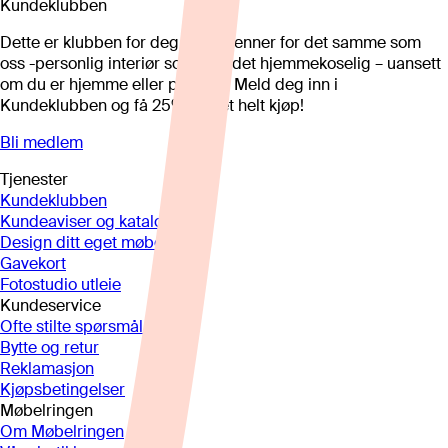
Kundeklubben
Dette er klubben for deg som brenner for det samme som
oss -personlig interiør som gjør det hjemmekoselig – uansett
om du er hjemme eller på hytta. Meld deg inn i
Kundeklubben og få 25%* på et helt kjøp!
Bli medlem
Tjenester
Kundeklubben
Kundeaviser og kataloger
Design ditt eget møbel
Gavekort
Fotostudio utleie
Kundeservice
Ofte stilte spørsmål
Bytte og retur
Reklamasjon
Kjøpsbetingelser
Møbelringen
Om Møbelringen