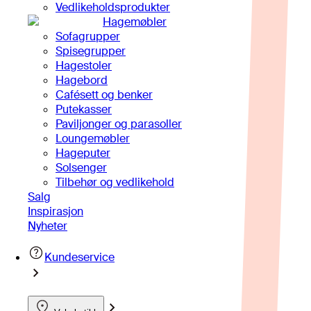
Vedlikeholdsprodukter
Hagemøbler
Sofagrupper
Spisegrupper
Hagestoler
Hagebord
Cafésett og benker
Putekasser
Paviljonger og parasoller
Loungemøbler
Hageputer
Solsenger
Tilbehør og vedlikehold
Salg
Inspirasjon
Nyheter
Kundeservice