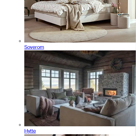
Soverom
Hytte