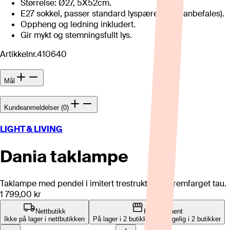
Størrelse: Ø27, 5X52cm.
E27 sokkel, passer standard lyspærer (LED anbefales).
Oppheng og ledning inkludert.
Gir mykt og stemningsfullt lys.
Artikkelnr.
410640
Mål
Kundeanmeldelser (0)
LIGHT & LIVING
Dania taklampe
Taklampe med pendel i imitert trestruktur og kremfarget tau.
1 799,00 kr
Nettbutikk
Klikk og hent
Ikke på lager i nettbutikken
På lager i 2 butikker
Tilgjengelig i
2
butikker