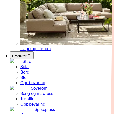
Hage og uterom
Produkter
Stue
Sofa
Bord
Stol
Oppbevaring
Soverom
Seng og madrass
Tekstiler
Oppbevaring
Spiseplass