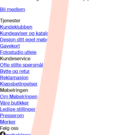
Bli medlem
Tjenester
Kundeklubben
Kundeaviser og kataloger
Design ditt eget møbel
Gavekort
Fotostudio utleie
Kundeservice
Ofte stilte spørsmål
Bytte og retur
Reklamasjon
Kjøpsbetingelser
Møbelringen
Om Møbelringen
Våre butikker
Ledige stillinger
Presserom
Merker
Følg oss