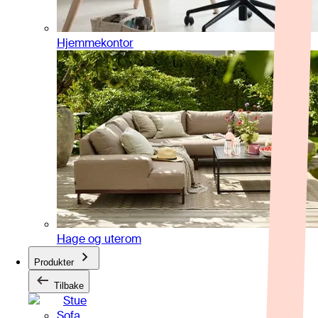
Hjemmekontor
Hage og uterom
Produkter
Tilbake
Stue
Sofa