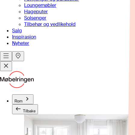
Loungemøbler
Hageputer
Solsenger
Tilbehør og vedlikehold
Salg
Inspirasjon
Nyheter
Rom
Tilbake