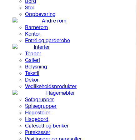
Bord
Stol
Oppbevaring
Andre rom
Barnerom
Kontor
Entré og garderobe
Interiør
Tepper
Galleri
Belysning
Tekstil
Dekor
Vedlikeholdsprodukter
Hagemøbler
Sofagrupper
Spisegrupper
Hagestoler
Hagebord
Cafésett og benker
Putekasser
Paviljonger og parasoller