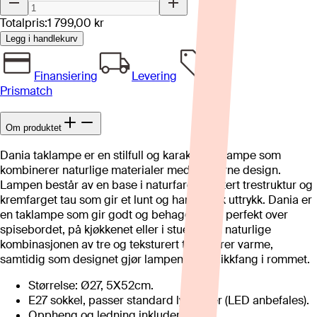
Totalpris:
1 799,00 kr
Legg i handlekurv
Finansiering
Levering
Prismatch
Om produktet
Dania taklampe er en stilfull og karakterfull lampe som
kombinerer naturlige materialer med moderne design.
Lampen består av en base i naturfarget imitert trestruktur og
kremfarget tau som gir et lunt og harmonisk uttrykk. Dania er
en taklampe som gir godt og behagelig lys, perfekt over
spisebordet, på kjøkkenet eller i stuen. Den naturlige
kombinasjonen av tre og teksturert tau tilfører varme,
samtidig som designet gjør lampen til et blikkfang i rommet.
Størrelse: Ø27, 5X52cm.
E27 sokkel, passer standard lyspærer (LED anbefales).
Oppheng og ledning inkludert.