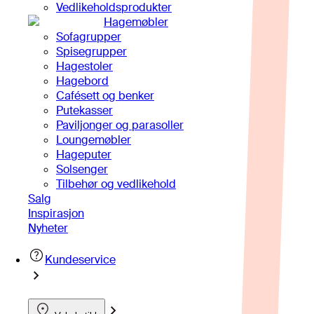
Vedlikeholdsprodukter
Hagemøbler
Sofagrupper
Spisegrupper
Hagestoler
Hagebord
Cafésett og benker
Putekasser
Paviljonger og parasoller
Loungemøbler
Hageputer
Solsenger
Tilbehør og vedlikehold
Salg
Inspirasjon
Nyheter
Kundeservice