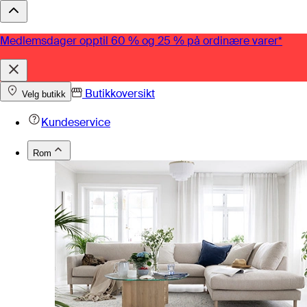
Medlemsdager opptil 60 % og 25 % på ordinære varer*
Butikkoversikt
Velg butikk
Kundeservice
Rom