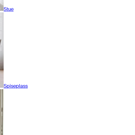
Stue
Spiseplass