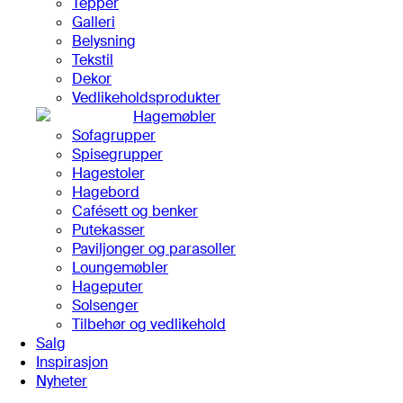
Tepper
Galleri
Belysning
Tekstil
Dekor
Vedlikeholdsprodukter
Hagemøbler
Sofagrupper
Spisegrupper
Hagestoler
Hagebord
Cafésett og benker
Putekasser
Paviljonger og parasoller
Loungemøbler
Hageputer
Solsenger
Tilbehør og vedlikehold
Salg
Inspirasjon
Nyheter