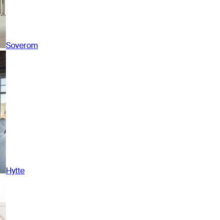
Soverom
Hytte