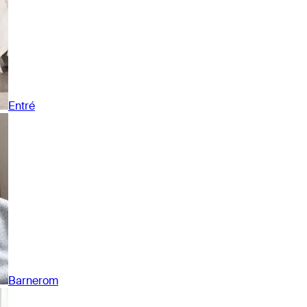
Entré
Barnerom