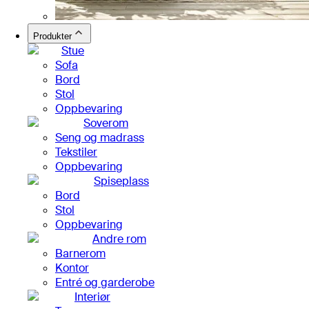
Produkter
Stue
Sofa
Bord
Stol
Oppbevaring
Soverom
Seng og madrass
Tekstiler
Oppbevaring
Spiseplass
Bord
Stol
Oppbevaring
Andre rom
Barnerom
Kontor
Entré og garderobe
Interiør