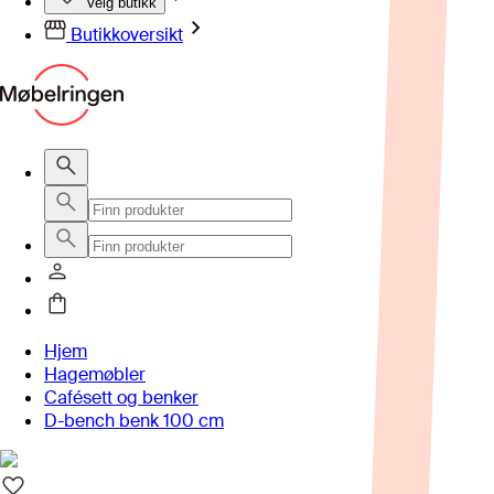
Velg butikk
Butikkoversikt
Hjem
Hagemøbler
Cafésett og benker
D-bench benk 100 cm