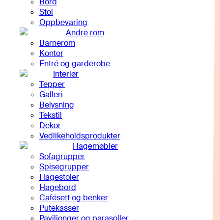
Bord
Stol
Oppbevaring
Andre rom
Barnerom
Kontor
Entré og garderobe
Interiør
Tepper
Galleri
Belysning
Tekstil
Dekor
Vedlikeholdsprodukter
Hagemøbler
Sofagrupper
Spisegrupper
Hagestoler
Hagebord
Cafésett og benker
Putekasser
Paviljonger og parasoller