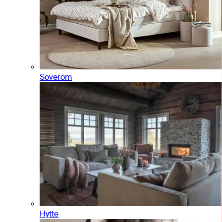
Soverom
Hytte