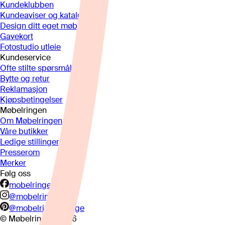
Kundeklubben
Kundeaviser og kataloger
Design ditt eget møbel
Gavekort
Fotostudio utleie
Kundeservice
Ofte stilte spørsmål
Bytte og retur
Reklamasjon
Kjøpsbetingelser
Møbelringen
Om Møbelringen
Våre butikker
Ledige stillinger
Presserom
Merker
Følg oss
mobelringen.no
@mobelringen
@mobelringennorge
© Møbelringen
2026