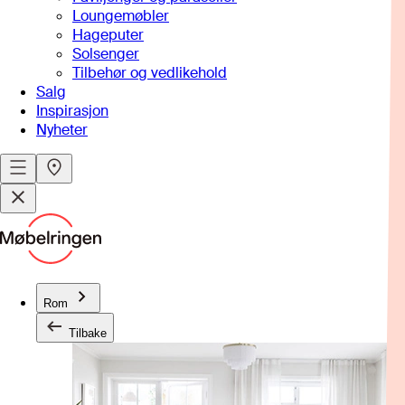
Loungemøbler
Hageputer
Solsenger
Tilbehør og vedlikehold
Salg
Inspirasjon
Nyheter
Rom
Tilbake