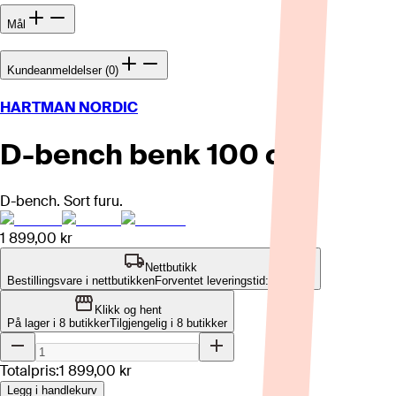
Mål
Kundeanmeldelser (0)
HARTMAN NORDIC
D-bench benk 100 cm
D-bench. Sort furu.
1 899,00 kr
Nettbutikk
Bestillingsvare i nettbutikken
Forventet leveringstid: 1-2 uker
Klikk og hent
På lager i 8 butikker
Tilgjengelig i
8
butikker
Totalpris:
1 899,00 kr
Legg i handlekurv