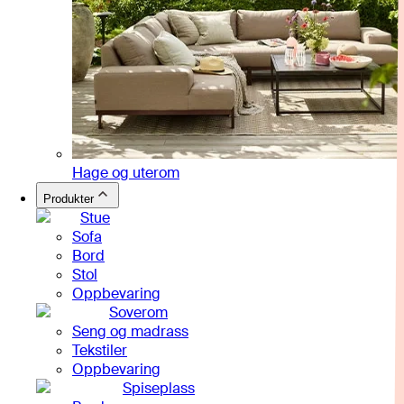
Hage og uterom
Produkter
Stue
Sofa
Bord
Stol
Oppbevaring
Soverom
Seng og madrass
Tekstiler
Oppbevaring
Spiseplass