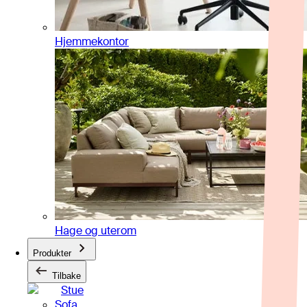
Hjemmekontor
Hage og uterom
Produkter
Tilbake
Stue
Sofa