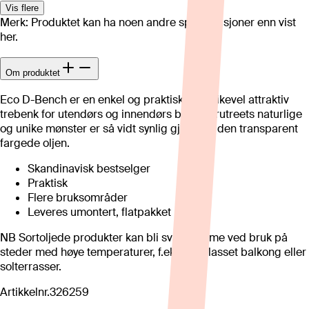
Vis flere
Merk: Produktet kan ha noen andre spesifikasjoner enn vist
her.
Om produktet
Eco D-Bench er en enkel og praktisk, men likevel attraktiv
trebenk for utendørs og innendørs bruk. Furutreets naturlige
og unike mønster er så vidt synlig gjennom den transparent
fargede oljen.
Skandinavisk bestselger
Praktisk
Flere bruksområder
Leveres umontert, flatpakket
NB Sortoljede produkter kan bli svært varme ved bruk på
steder med høye temperaturer, f.eks. innglasset balkong eller
solterrasser.
Artikkelnr.
326259