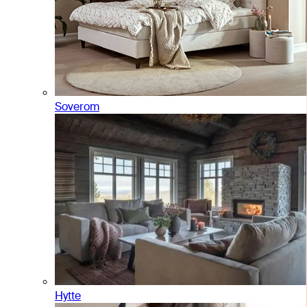
Soverom
Hytte