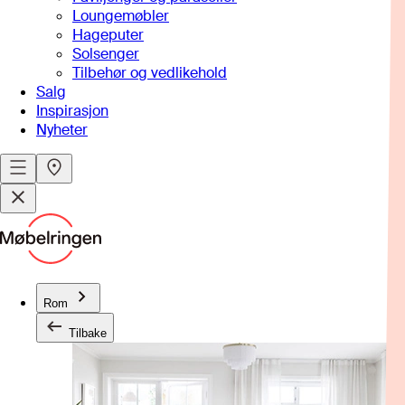
Loungemøbler
Hageputer
Solsenger
Tilbehør og vedlikehold
Salg
Inspirasjon
Nyheter
Rom
Tilbake