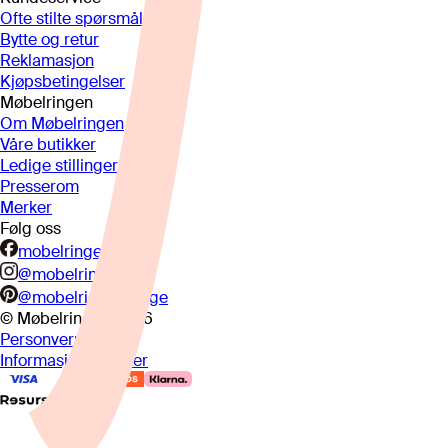
Ofte stilte spørsmål
Bytte og retur
Reklamasjon
Kjøpsbetingelser
Møbelringen
Om Møbelringen
Våre butikker
Ledige stillinger
Presserom
Merker
Følg oss
mobelringen.no
@mobelringen
@mobelringennorge
© Møbelringen
2026
Personvern
Informasjonskapsler