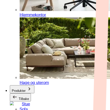
Hjemmekontor
Hage og uterom
Produkter
Tilbake
Stue
Sofa