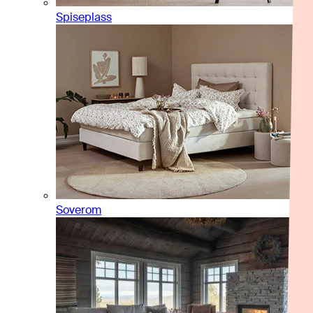
Spiseplass
Soverom