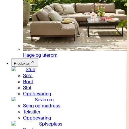
Hage og uterom
Produkter
Stue
Sofa
Bord
Stol
Oppbevaring
Soverom
Seng og madrass
Tekstiler
Oppbevaring
Spiseplass