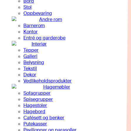
Bord
Stol
Oppbevaring
Andre rom
Barnerom
Kontor
Entré og garderobe
Interiør
Tepper
Galleri
Belysning
Tekstil
Dekor
Vedlikeholdsprodukter
Hagemøbler
Sofagrupper
Spisegrupper
Hagestoler
Hagebord
Cafésett og benker
Putekasser
Paviljonger og parasoller