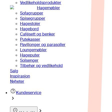
Vedlikeholdsprodukter
Hagemøbler
Sofagrupper
Spisegrupper
Hagestoler
Hagebord
Cafésett og benker
Putekasser
Paviljonger og parasoller
Loungemøbler
Hageputer
Solsenger
Tilbehør og vedlikehold
Salg
Inspirasjon
Nyheter
Kundeservice