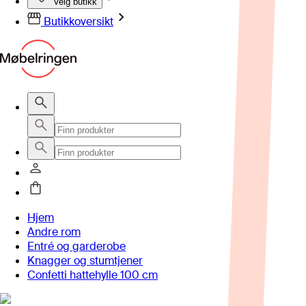
Velg butikk
Butikkoversikt
Hjem
Andre rom
Entré og garderobe
Knagger og stumtjener
Confetti hattehylle 100 cm