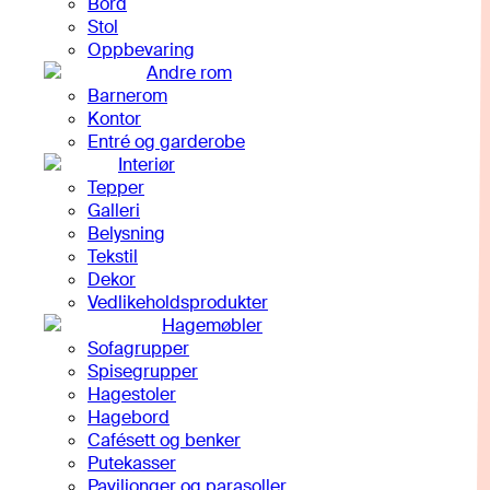
Bord
Stol
Oppbevaring
Andre rom
Barnerom
Kontor
Entré og garderobe
Interiør
Tepper
Galleri
Belysning
Tekstil
Dekor
Vedlikeholdsprodukter
Hagemøbler
Sofagrupper
Spisegrupper
Hagestoler
Hagebord
Cafésett og benker
Putekasser
Paviljonger og parasoller