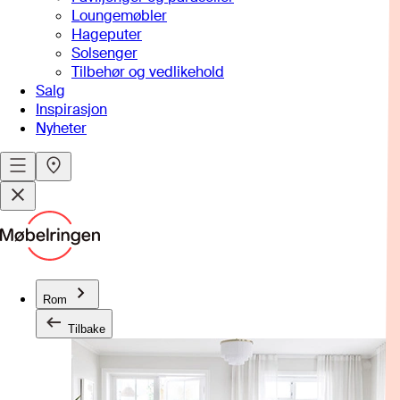
Loungemøbler
Hageputer
Solsenger
Tilbehør og vedlikehold
Salg
Inspirasjon
Nyheter
Rom
Tilbake