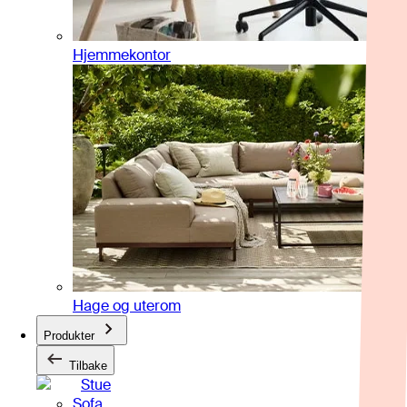
Hjemmekontor
Hage og uterom
Produkter
Tilbake
Stue
Sofa