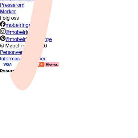
Presserom
Merker
Følg oss
mobelringen.no
@mobelringen
@mobelringennorge
© Møbelringen
2026
Personvern
Informasjonskapsler