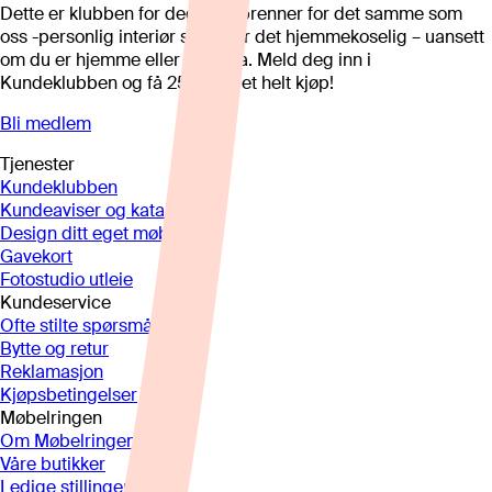
Dette er klubben for deg som brenner for det samme som
oss -personlig interiør som gjør det hjemmekoselig – uansett
om du er hjemme eller på hytta. Meld deg inn i
Kundeklubben og få 25%* på et helt kjøp!
Bli medlem
Tjenester
Kundeklubben
Kundeaviser og kataloger
Design ditt eget møbel
Gavekort
Fotostudio utleie
Kundeservice
Ofte stilte spørsmål
Bytte og retur
Reklamasjon
Kjøpsbetingelser
Møbelringen
Om Møbelringen
Våre butikker
Ledige stillinger