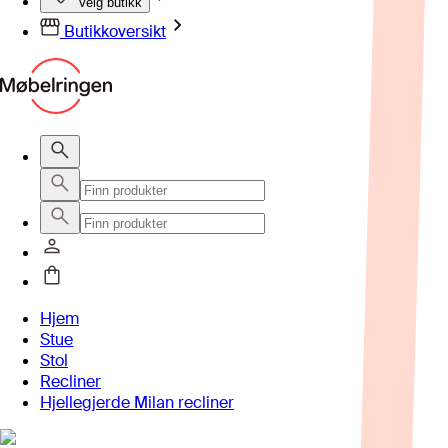
Velg butikk
Butikkoversikt
Hjem
Stue
Stol
Recliner
Hjellegjerde Milan recliner