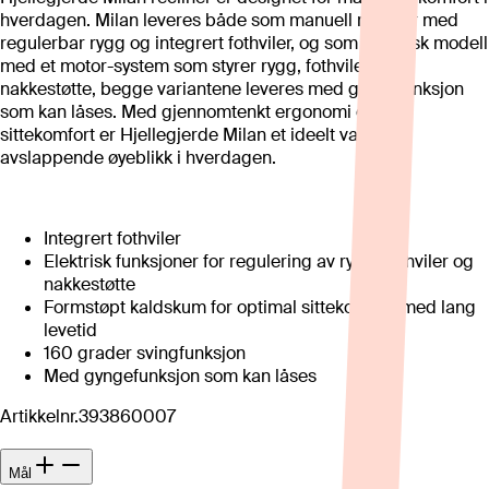
hverdagen. Milan leveres både som manuell recliner med
regulerbar rygg og integrert fothviler, og som elektrisk modell
med et motor-system som styrer rygg, fothviler og
nakkestøtte, begge variantene leveres med gyngefunksjon
som kan låses. Med gjennomtenkt ergonomi og høy
sittekomfort er Hjellegjerde Milan et ideelt valg for
avslappende øyeblikk i hverdagen.
Integrert fothviler
Elektrisk funksjoner for regulering av rygg, fothviler og
nakkestøtte
Formstøpt kaldskum for optimal sittekomfort med lang
levetid
160 grader svingfunksjon
Med gyngefunksjon som kan låses
Artikkelnr.
393860007
Mål