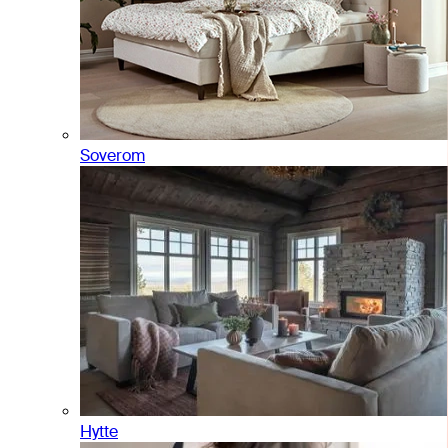
Soverom
Hytte