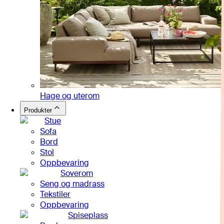
Hage og uterom
Produkter
Stue
Sofa
Bord
Stol
Oppbevaring
Soverom
Seng og madrass
Tekstiler
Oppbevaring
Spiseplass