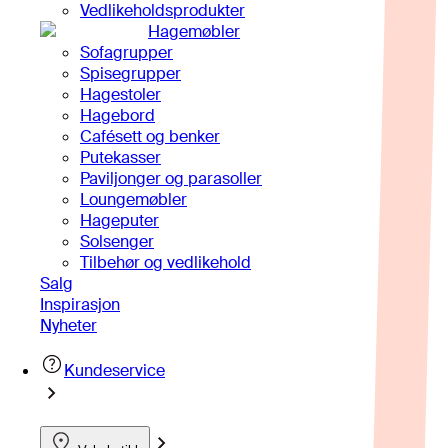
Vedlikeholdsprodukter
Hagemøbler
Sofagrupper
Spisegrupper
Hagestoler
Hagebord
Cafésett og benker
Putekasser
Paviljonger og parasoller
Loungemøbler
Hageputer
Solsenger
Tilbehør og vedlikehold
Salg
Inspirasjon
Nyheter
Kundeservice