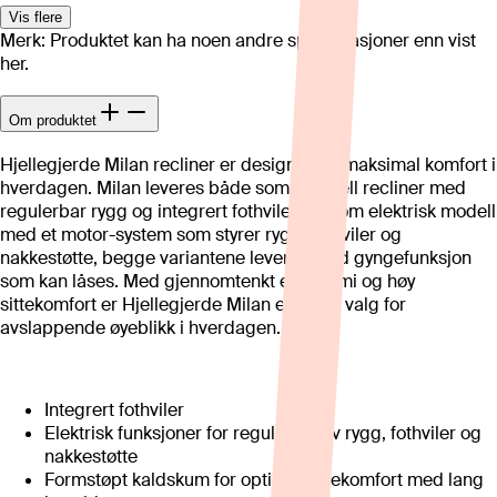
Vis flere
Merk: Produktet kan ha noen andre spesifikasjoner enn vist
her.
Om produktet
Hjellegjerde Milan recliner er designet for maksimal komfort i
hverdagen. Milan leveres både som manuell recliner med
regulerbar rygg og integrert fothviler, og som elektrisk modell
med et motor-system som styrer rygg, fothviler og
nakkestøtte, begge variantene leveres med gyngefunksjon
som kan låses. Med gjennomtenkt ergonomi og høy
sittekomfort er Hjellegjerde Milan et ideelt valg for
avslappende øyeblikk i hverdagen.
Integrert fothviler
Elektrisk funksjoner for regulering av rygg, fothviler og
nakkestøtte
Formstøpt kaldskum for optimal sittekomfort med lang