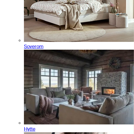
Soverom
Hytte