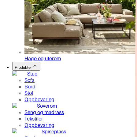
Hage og uterom
Produkter
Stue
Sofa
Bord
Stol
Oppbevaring
Soverom
Seng og madrass
Tekstiler
Oppbevaring
Spiseplass