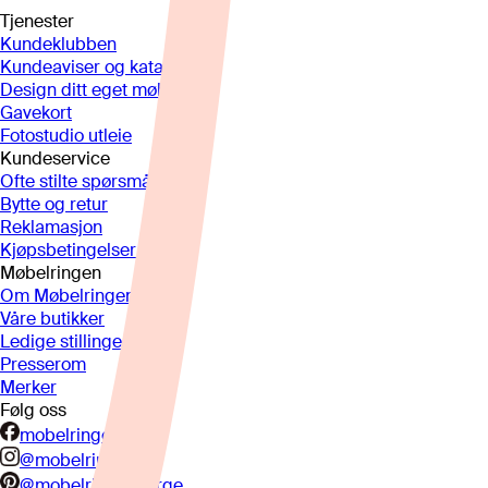
Tjenester
Kundeklubben
Kundeaviser og kataloger
Design ditt eget møbel
Gavekort
Fotostudio utleie
Kundeservice
Ofte stilte spørsmål
Bytte og retur
Reklamasjon
Kjøpsbetingelser
Møbelringen
Om Møbelringen
Våre butikker
Ledige stillinger
Presserom
Merker
Følg oss
mobelringen.no
@mobelringen
@mobelringennorge