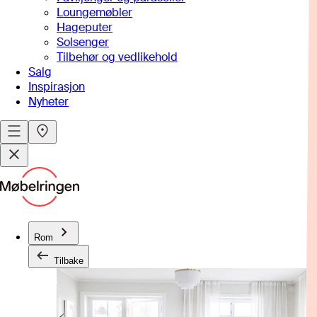
Loungemøbler
Hageputer
Solsenger
Tilbehør og vedlikehold
Salg
Inspirasjon
Nyheter
Rom
Tilbake