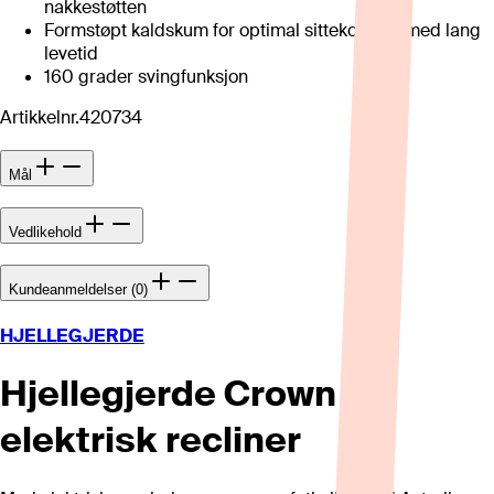
nakkestøtten
Formstøpt kaldskum for optimal sittekomfort med lang
levetid
160 grader svingfunksjon
Artikkelnr.
420734
Mål
Vedlikehold
Kundeanmeldelser (0)
HJELLEGJERDE
Hjellegjerde Crown
elektrisk recliner