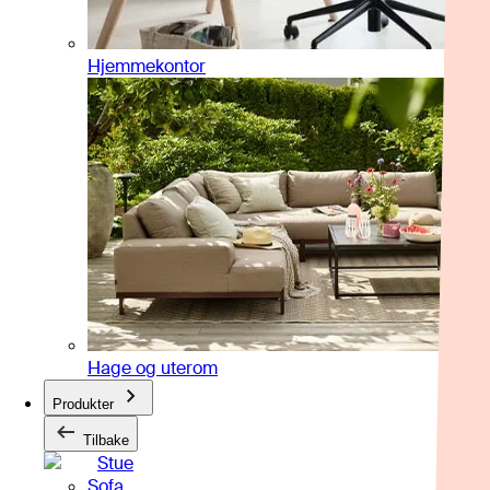
Hjemmekontor
Hage og uterom
Produkter
Tilbake
Stue
Sofa