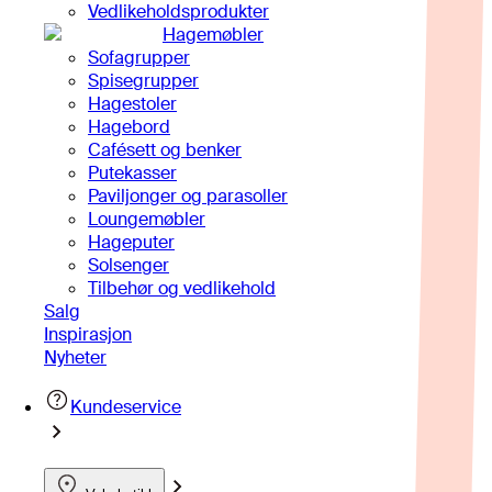
Vedlikeholdsprodukter
Hagemøbler
Sofagrupper
Spisegrupper
Hagestoler
Hagebord
Cafésett og benker
Putekasser
Paviljonger og parasoller
Loungemøbler
Hageputer
Solsenger
Tilbehør og vedlikehold
Salg
Inspirasjon
Nyheter
Kundeservice