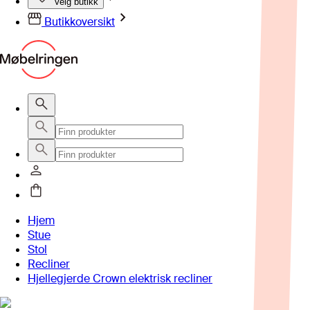
Velg butikk
Butikkoversikt
Hjem
Stue
Stol
Recliner
Hjellegjerde Crown elektrisk recliner