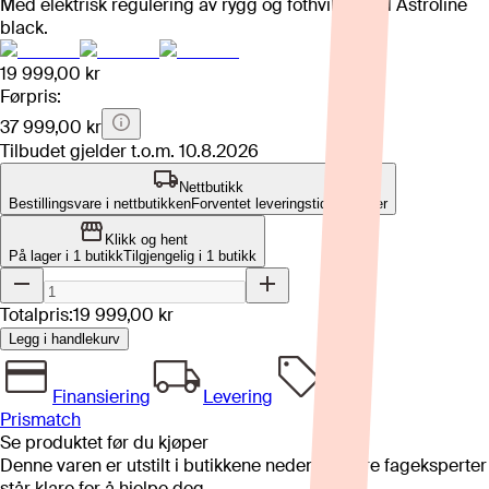
Med elektrisk regulering av rygg og fothviler. Hud Astroline
black.
19 999,00 kr
Førpris:
37 999,00 kr
Tilbudet gjelder t.o.m.
10.8.2026
Nettbutikk
Bestillingsvare i nettbutikken
Forventet leveringstid: 4-8 uker
Klikk og hent
På lager i 1 butikk
Tilgjengelig i
1
butikk
Totalpris:
19 999,00 kr
Legg i handlekurv
Finansiering
Levering
Prismatch
Se produktet før du kjøper
Denne varen er utstilt i butikkene nedenfor. Våre fageksperter
står klare for å hjelpe deg.