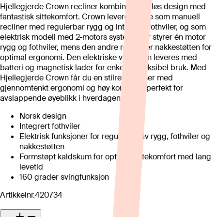
Hjellegjerde Crown recliner kombinerer tidløs design med
fantastisk sittekomfort. Crown leveres både som manuell
recliner med regulerbar rygg og integrert fothviler, og som
elektrisk modell med 2-motors system. Her styrer én motor
rygg og fothviler, mens den andre regulerer nakkestøtten for
optimal ergonomi. Den elektriske varianten leveres med
batteri og magnetisk lader for enkel og fleksibel bruk. Med
Hjellegjerde Crown får du en stilren recliner med
gjennomtenkt ergonomi og høy komfort – perfekt for
avslappende øyeblikk i hverdagen.
Norsk design
Integrert fothviler
Elektrisk funksjoner for regulering av rygg, fothviler og
nakkestøtten
Formstøpt kaldskum for optimal sittekomfort med lang
levetid
160 grader svingfunksjon
Artikkelnr.
420734