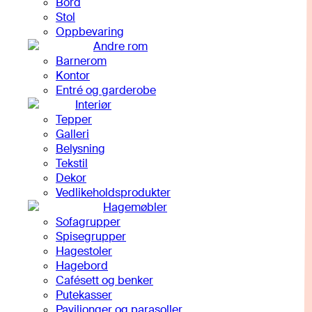
Bord
Stol
Oppbevaring
Andre rom
Barnerom
Kontor
Entré og garderobe
Interiør
Tepper
Galleri
Belysning
Tekstil
Dekor
Vedlikeholdsprodukter
Hagemøbler
Sofagrupper
Spisegrupper
Hagestoler
Hagebord
Cafésett og benker
Putekasser
Paviljonger og parasoller