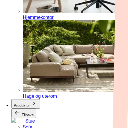
Hjemmekontor
Hage og uterom
Produkter
Tilbake
Stue
Sofa