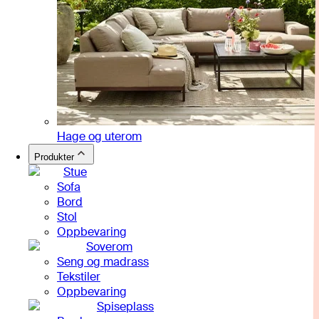
Hage og uterom
Produkter
Stue
Sofa
Bord
Stol
Oppbevaring
Soverom
Seng og madrass
Tekstiler
Oppbevaring
Spiseplass