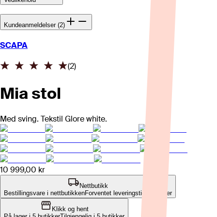
Kundeanmeldelser (2)
SCAPA
(
2
)
Mia stol
Med sving. Tekstil Glore white.
10 999,00 kr
Nettbutikk
Bestillingsvare i nettbutikken
Forventet leveringstid: 4-5 uker
Klikk og hent
På lager i 5 butikker
Tilgjengelig i
5
butikker