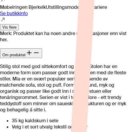
Møbelringen Bjerkvik
Utstillingsmodell kan variere
Se butikkinfo
Vis flere
Merk: Produktet kan ha noen andre spesifikasjoner enn vist
her.
Om produktet
Stilig stol med god sittekomfort og sving. Stolen har en
moderne form som passer godt inn sammen med de fleste
stiler. Mia er en svært populær serie bestående av
matchende sofa, stol og puff. Formen er rund, myk og
organisk og passer like godt inn i stua, tv-stuen eller
tenåringsrommet. Serien er vist i tekstil Glore - ett trendy
teddystoff som minner om saueskinn i strukturen og er myk
og behagelig å sitte i.
35 kg kaldskum i sete
Velg i et sort utvalg tekstil og farger