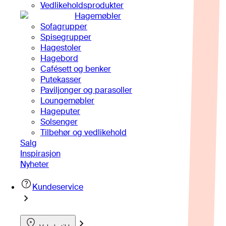
Vedlikeholdsprodukter
Hagemøbler
Sofagrupper
Spisegrupper
Hagestoler
Hagebord
Cafésett og benker
Putekasser
Paviljonger og parasoller
Loungemøbler
Hageputer
Solsenger
Tilbehør og vedlikehold
Salg
Inspirasjon
Nyheter
Kundeservice