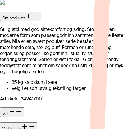
Om produktet
Stilig stol med god sittekomfort og sving. Stolen har en
moderne form som passer godt inn sammen med de fleste
stiler. Mia er en svært populær serie bestående av
matchende sofa, stol og puff. Formen er rund, myk og
organisk og passer like godt inn i stua, tv-stuen eller
tenåringsrommet. Serien er vist i tekstil Glore - ett trendy
teddystoff som minner om saueskinn i strukturen og er myk
og behagelig å sitte i.
35 kg kaldskum i sete
Velg i et sort utvalg tekstil og farger
Artikkelnr.
342417001
Mål
Vedlikehold