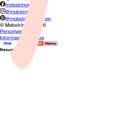
mobelringen.no
@mobelringen
@mobelringennorge
© Møbelringen
2026
Personvern
Informasjonskapsler