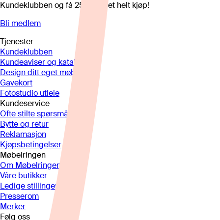
Kundeklubben og få 25%* på et helt kjøp!
Bli medlem
Tjenester
Kundeklubben
Kundeaviser og kataloger
Design ditt eget møbel
Gavekort
Fotostudio utleie
Kundeservice
Ofte stilte spørsmål
Bytte og retur
Reklamasjon
Kjøpsbetingelser
Møbelringen
Om Møbelringen
Våre butikker
Ledige stillinger
Presserom
Merker
Følg oss