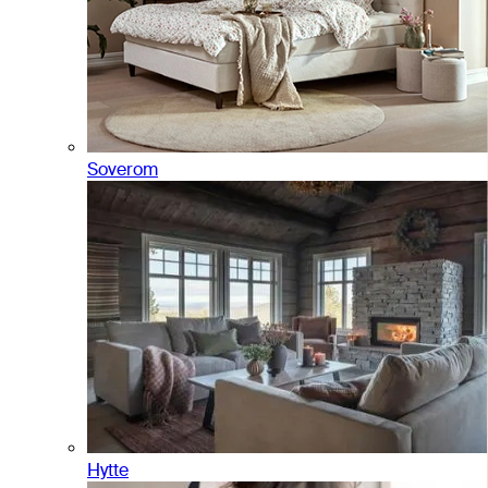
Soverom
Hytte