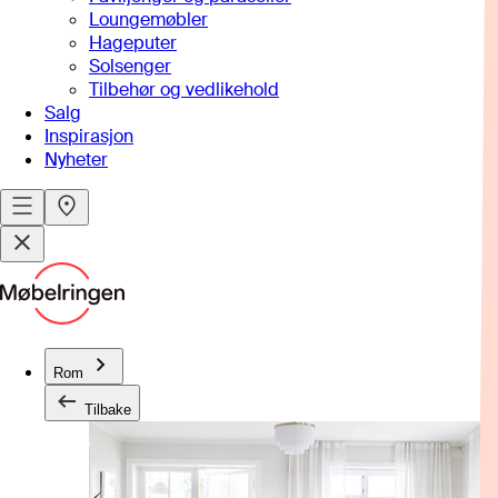
Loungemøbler
Hageputer
Solsenger
Tilbehør og vedlikehold
Salg
Inspirasjon
Nyheter
Rom
Tilbake