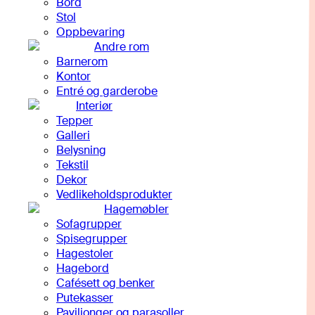
Bord
Stol
Oppbevaring
Andre rom
Barnerom
Kontor
Entré og garderobe
Interiør
Tepper
Galleri
Belysning
Tekstil
Dekor
Vedlikeholdsprodukter
Hagemøbler
Sofagrupper
Spisegrupper
Hagestoler
Hagebord
Cafésett og benker
Putekasser
Paviljonger og parasoller