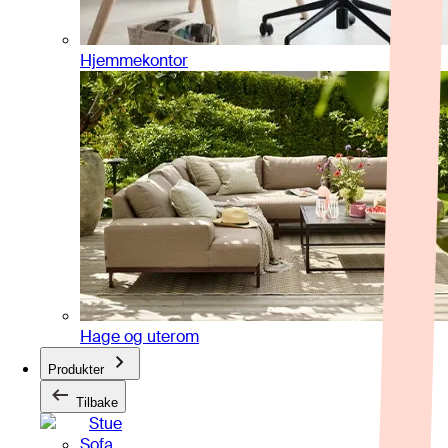
Hjemmekontor
Hage og uterom
Produkter
Tilbake
Stue
Sofa