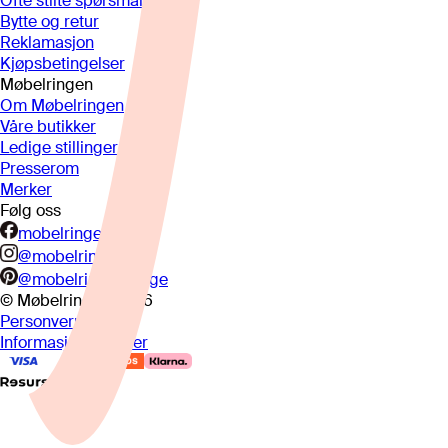
Ofte stilte spørsmål
Bytte og retur
Reklamasjon
Kjøpsbetingelser
Møbelringen
Om Møbelringen
Våre butikker
Ledige stillinger
Presserom
Merker
Følg oss
mobelringen.no
@mobelringen
@mobelringennorge
© Møbelringen
2026
Personvern
Informasjonskapsler