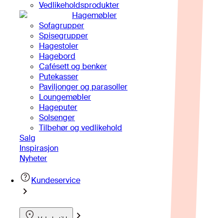
Vedlikeholdsprodukter
Hagemøbler
Sofagrupper
Spisegrupper
Hagestoler
Hagebord
Cafésett og benker
Putekasser
Paviljonger og parasoller
Loungemøbler
Hageputer
Solsenger
Tilbehør og vedlikehold
Salg
Inspirasjon
Nyheter
Kundeservice