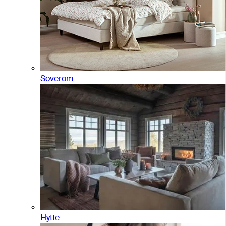
Soverom
Hytte