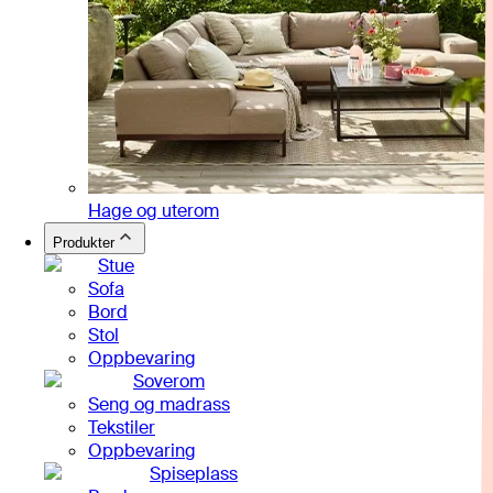
Hage og uterom
Produkter
Stue
Sofa
Bord
Stol
Oppbevaring
Soverom
Seng og madrass
Tekstiler
Oppbevaring
Spiseplass