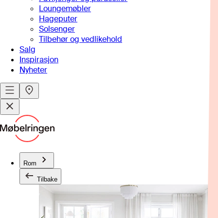
Loungemøbler
Hageputer
Solsenger
Tilbehør og vedlikehold
Salg
Inspirasjon
Nyheter
Rom
Tilbake