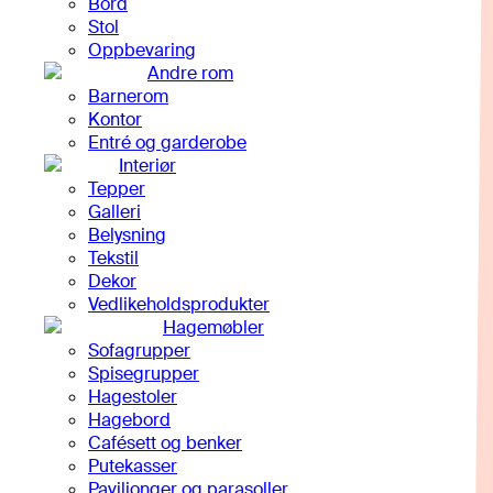
Bord
Stol
Oppbevaring
Andre rom
Barnerom
Kontor
Entré og garderobe
Interiør
Tepper
Galleri
Belysning
Tekstil
Dekor
Vedlikeholdsprodukter
Hagemøbler
Sofagrupper
Spisegrupper
Hagestoler
Hagebord
Cafésett og benker
Putekasser
Paviljonger og parasoller