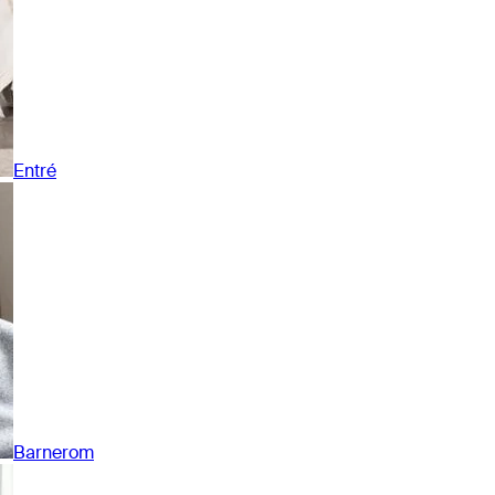
Entré
Barnerom