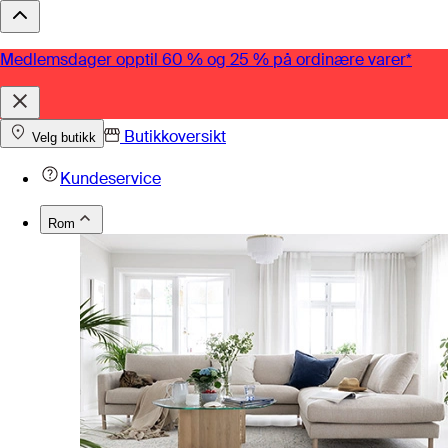
Medlemsdager opptil 60 % og 25 % på ordinære varer*
Butikkoversikt
Velg butikk
Kundeservice
Rom