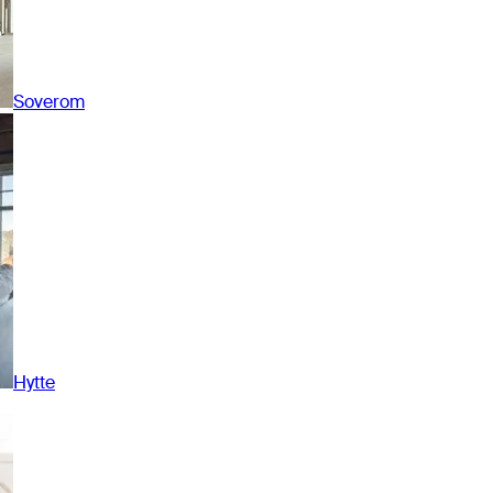
Soverom
Hytte