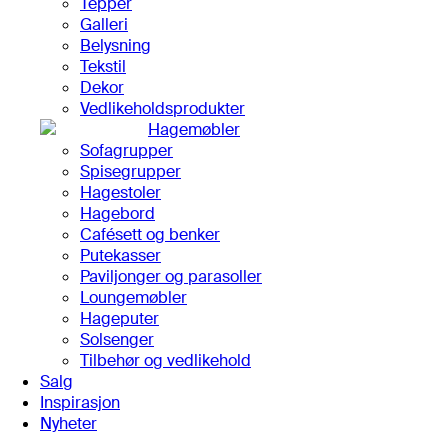
Tepper
Galleri
Belysning
Tekstil
Dekor
Vedlikeholdsprodukter
Hagemøbler
Sofagrupper
Spisegrupper
Hagestoler
Hagebord
Cafésett og benker
Putekasser
Paviljonger og parasoller
Loungemøbler
Hageputer
Solsenger
Tilbehør og vedlikehold
Salg
Inspirasjon
Nyheter