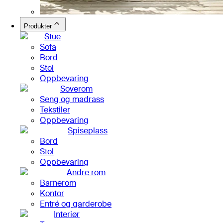
Produkter
Stue
Sofa
Bord
Stol
Oppbevaring
Soverom
Seng og madrass
Tekstiler
Oppbevaring
Spiseplass
Bord
Stol
Oppbevaring
Andre rom
Barnerom
Kontor
Entré og garderobe
Interiør