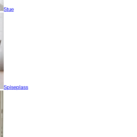
Stue
Spiseplass