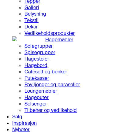
Tepper
Galleri
Belysning
Tekstil
Dekor
Vedlikeholdsprodukter
Hagemøbler
Sofagrupper
Spisegrupper
Hagestoler
Hagebord
Cafésett og benker
Putekasser
Paviljonger og parasoller
Loungemøbler
Hageputer
Solsenger
Tilbehør og vedlikehold
Salg
Inspirasjon
Nyheter