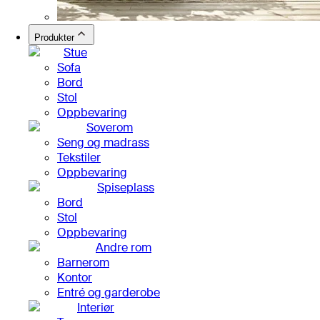
Produkter
Stue
Sofa
Bord
Stol
Oppbevaring
Soverom
Seng og madrass
Tekstiler
Oppbevaring
Spiseplass
Bord
Stol
Oppbevaring
Andre rom
Barnerom
Kontor
Entré og garderobe
Interiør