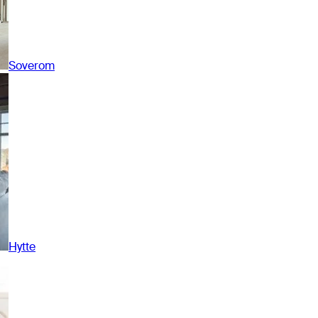
Soverom
Hytte