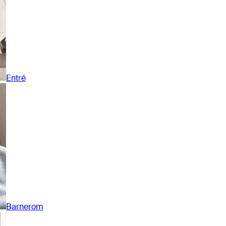
Entré
Barnerom