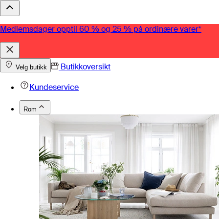
Medlemsdager opptil 60 % og 25 % på ordinære varer*
Butikkoversikt
Velg butikk
Kundeservice
Rom