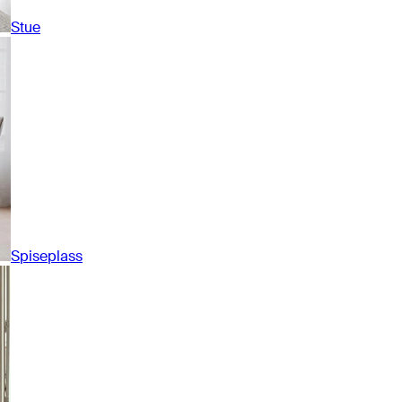
Stue
Spiseplass