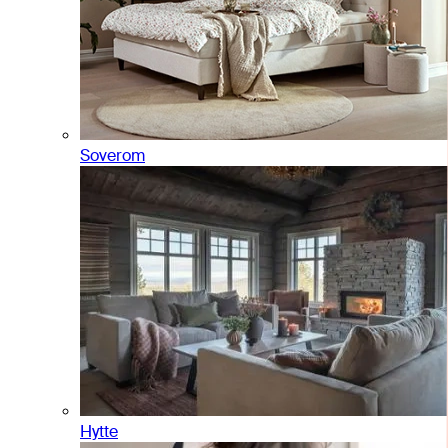
Soverom
Hytte