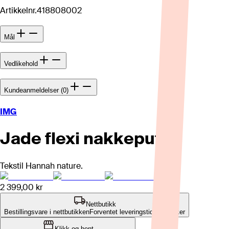
Artikkelnr.
418808002
Mål
Vedlikehold
Kundeanmeldelser (0)
IMG
Jade flexi nakkepute
Tekstil Hannah nature.
2 399,00 kr
Nettbutikk
Bestillingsvare i nettbutikken
Forventet leveringstid: 8-12 uker
Klikk og hent