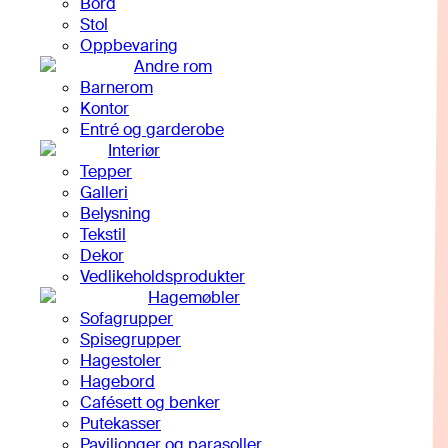
Bord
Stol
Oppbevaring
Andre rom
Barnerom
Kontor
Entré og garderobe
Interiør
Tepper
Galleri
Belysning
Tekstil
Dekor
Vedlikeholdsprodukter
Hagemøbler
Sofagrupper
Spisegrupper
Hagestoler
Hagebord
Cafésett og benker
Putekasser
Paviljonger og parasoller