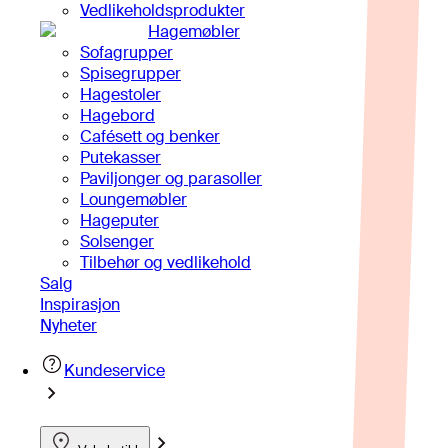
Vedlikeholdsprodukter
Hagemøbler
Sofagrupper
Spisegrupper
Hagestoler
Hagebord
Cafésett og benker
Putekasser
Paviljonger og parasoller
Loungemøbler
Hageputer
Solsenger
Tilbehør og vedlikehold
Salg
Inspirasjon
Nyheter
Kundeservice