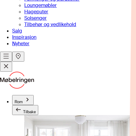
Loungemøbler
Hageputer
Solsenger
Tilbehør og vedlikehold
Salg
Inspirasjon
Nyheter
Rom
Tilbake