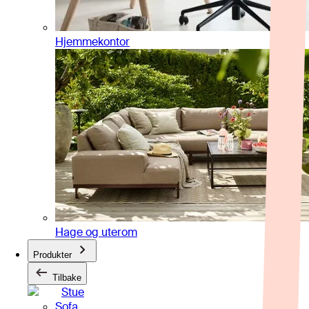
Hjemmekontor
Hage og uterom
Produkter
Tilbake
Stue
Sofa