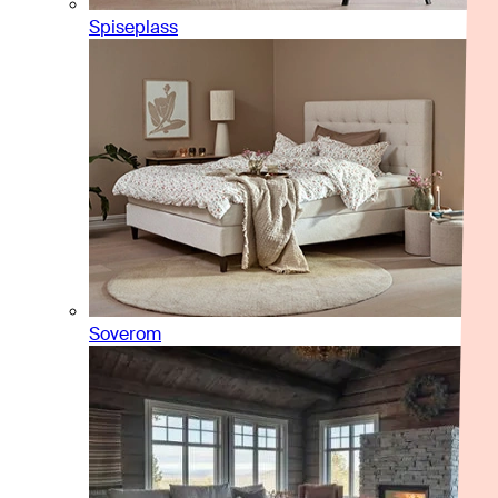
Spiseplass
Soverom