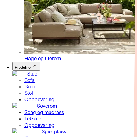
Hage og uterom
Produkter
Stue
Sofa
Bord
Stol
Oppbevaring
Soverom
Seng og madrass
Tekstiler
Oppbevaring
Spiseplass