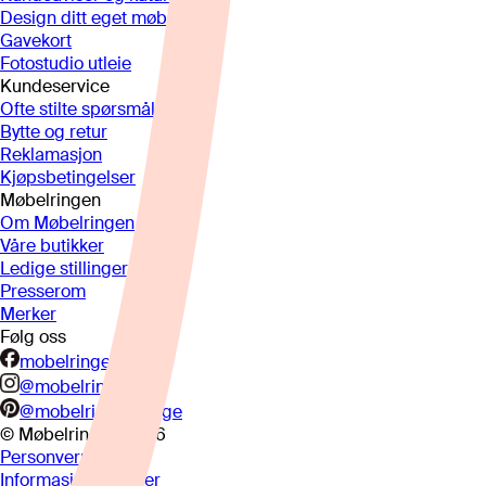
Design ditt eget møbel
Gavekort
Fotostudio utleie
Kundeservice
Ofte stilte spørsmål
Bytte og retur
Reklamasjon
Kjøpsbetingelser
Møbelringen
Om Møbelringen
Våre butikker
Ledige stillinger
Presserom
Merker
Følg oss
mobelringen.no
@mobelringen
@mobelringennorge
© Møbelringen
2026
Personvern
Informasjonskapsler