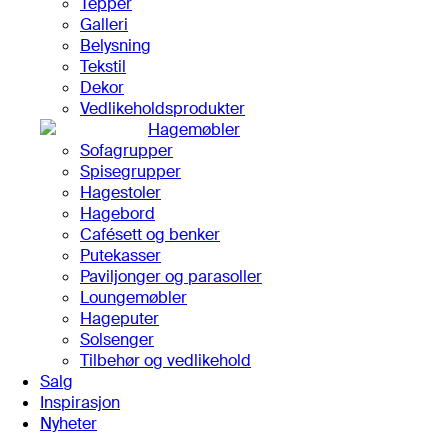
Tepper
Galleri
Belysning
Tekstil
Dekor
Vedlikeholdsprodukter
Hagemøbler
Sofagrupper
Spisegrupper
Hagestoler
Hagebord
Cafésett og benker
Putekasser
Paviljonger og parasoller
Loungemøbler
Hageputer
Solsenger
Tilbehør og vedlikehold
Salg
Inspirasjon
Nyheter