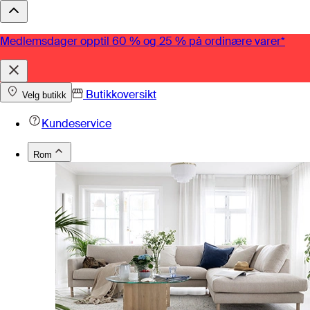
Medlemsdager opptil 60 % og 25 % på ordinære varer*
Butikkoversikt
Velg butikk
Kundeservice
Rom