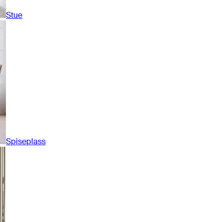
Stue
Spiseplass