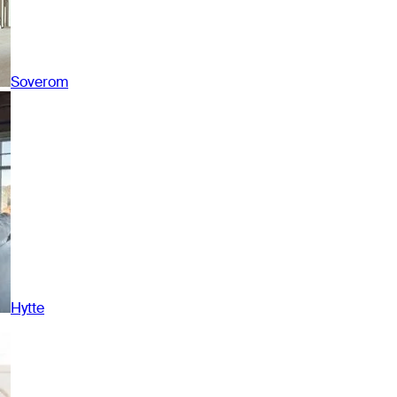
Soverom
Hytte