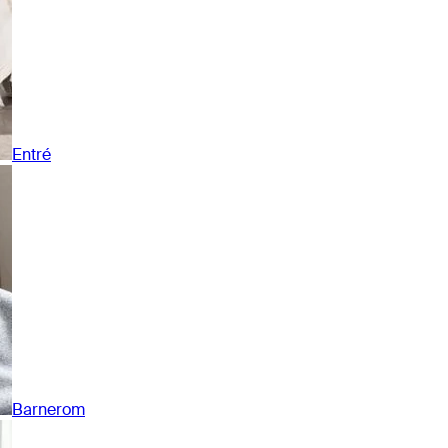
Entré
Barnerom