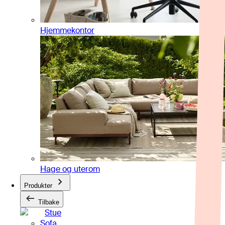
Hjemmekontor
Hage og uterom
Produkter
Tilbake
Stue
Sofa