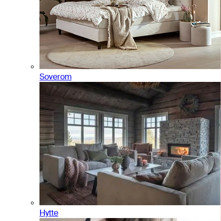
Soverom
Hytte