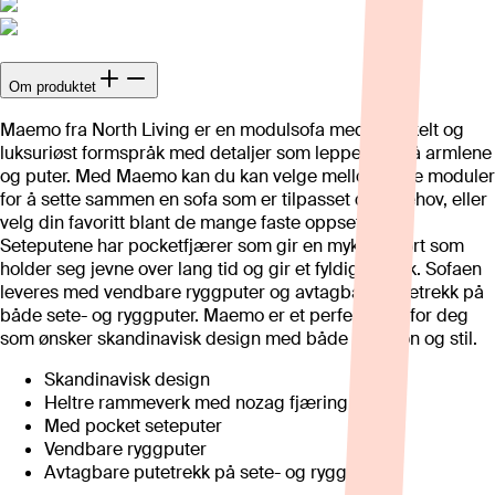
Om produktet
Maemo fra North Living er en modulsofa med et enkelt og
luksuriøst formspråk med detaljer som leppesøm på armlene
og puter. Med Maemo kan du kan velge mellom ulike moduler
for å sette sammen en sofa som er tilpasset dine behov, eller
velg din favoritt blant de mange faste oppsettene.
Seteputene har pocketfjærer som gir en myk komfort som
holder seg jevne over lang tid og gir et fyldig uttrykk. Sofaen
leveres med vendbare ryggputer og avtagbare putetrekk på
både sete- og ryggputer. Maemo er et perfekt valg for deg
som ønsker skandinavisk design med både funksjon og stil.
Skandinavisk design
Heltre rammeverk med nozag fjæring
Med pocket seteputer
Vendbare ryggputer
Avtagbare putetrekk på sete- og ryggputer