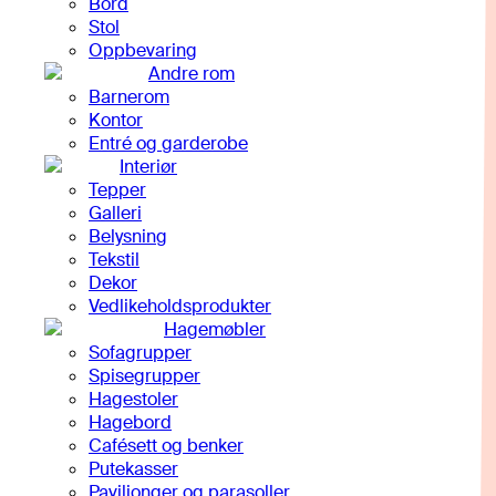
Bord
Stol
Oppbevaring
Andre rom
Barnerom
Kontor
Entré og garderobe
Interiør
Tepper
Galleri
Belysning
Tekstil
Dekor
Vedlikeholdsprodukter
Hagemøbler
Sofagrupper
Spisegrupper
Hagestoler
Hagebord
Cafésett og benker
Putekasser
Paviljonger og parasoller