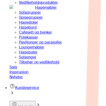
Vedlikeholdsprodukter
Hagemøbler
Sofagrupper
Spisegrupper
Hagestoler
Hagebord
Cafésett og benker
Putekasser
Paviljonger og parasoller
Loungemøbler
Hageputer
Solsenger
Tilbehør og vedlikehold
Salg
Inspirasjon
Nyheter
Kundeservice