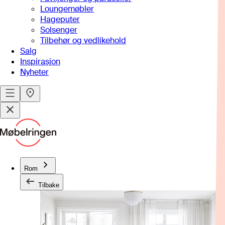
Loungemøbler
Hageputer
Solsenger
Tilbehør og vedlikehold
Salg
Inspirasjon
Nyheter
Rom
Tilbake