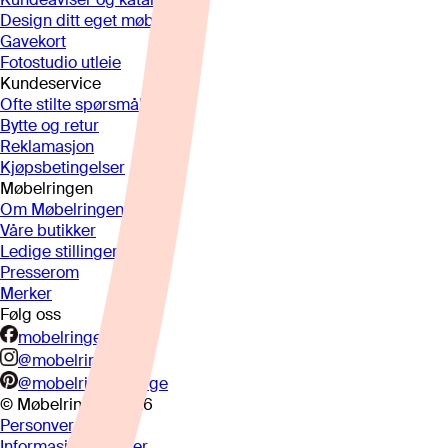
Design ditt eget møbel
Gavekort
Fotostudio utleie
Kundeservice
Ofte stilte spørsmål
Bytte og retur
Reklamasjon
Kjøpsbetingelser
Møbelringen
Om Møbelringen
Våre butikker
Ledige stillinger
Presserom
Merker
Følg oss
mobelringen.no
@mobelringen
@mobelringennorge
© Møbelringen
2026
Personvern
Informasjonskapsler