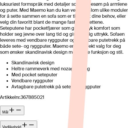
luksuriøst formspråk med detaljer som leppesøm på armlene
og puter. Med Maemo kan du kan velge mellom ulike moduler
for å sette sammen en sofa som er tilpasset dine behov, eller
velg din favoritt blant de mange faste oppsettene.
Seteputene har pocketfjærer som gir en myk komfort som
holder seg jevne over lang tid og gir et fyldig uttrykk. Sofaen
leveres med vendbare ryggputer og avtagbare putetrekk på
både sete- og ryggputer. Maemo er et perfekt valg for deg
som ønsker skandinavisk design med både funksjon og stil.
Skandinavisk design
Heltre rammeverk med nozag fjæring
Med pocket seteputer
Vendbare ryggputer
Avtagbare putetrekk på sete- og ryggputer
Artikkelnr.
367885021
Mål
Vedlikehold