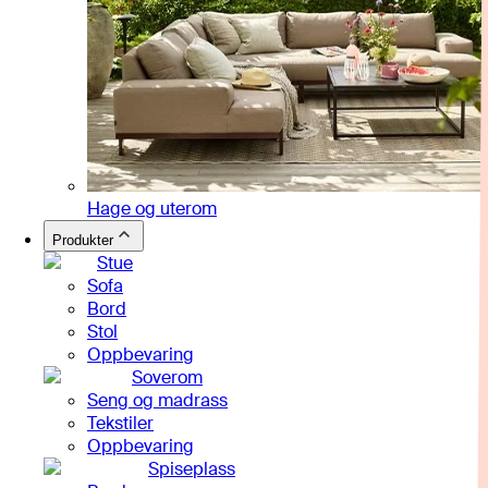
Hage og uterom
Produkter
Stue
Sofa
Bord
Stol
Oppbevaring
Soverom
Seng og madrass
Tekstiler
Oppbevaring
Spiseplass