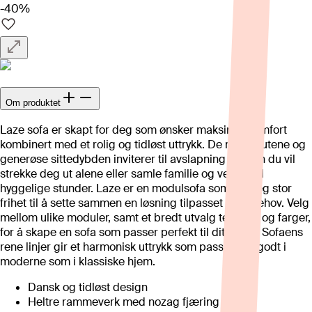
-40%
Om produktet
Laze sofa er skapt for deg som ønsker maksimal komfort
kombinert med et rolig og tidløst uttrykk. De myke putene og
generøse sittedybden inviterer til avslapning – enten du vil
strekke deg ut alene eller samle familie og venner til
hyggelige stunder. Laze er en modulsofa som gir deg stor
frihet til å sette sammen en løsning tilpasset dine behov. Velg
mellom ulike moduler, samt et bredt utvalg tekstiler og farger,
for å skape en sofa som passer perfekt til ditt hjem. Sofaens
rene linjer gir et harmonisk uttrykk som passer like godt i
moderne som i klassiske hjem.
Dansk og tidløst design
Heltre rammeverk med nozag fjæring