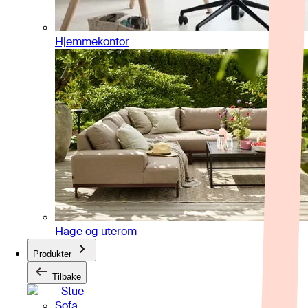
Hjemmekontor
Hage og uterom
Produkter
Tilbake
Stue
Sofa