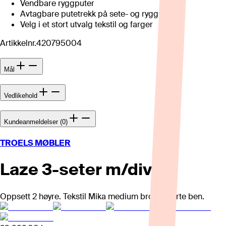
Vendbare ryggputer
Avtagbare putetrekk på sete- og ryggpute
Velg i et stort utvalg tekstil og farger
Artikkelnr.
420795004
Mål
Vedlikehold
Kundeanmeldelser (0)
TROELS MØBLER
Laze 3-seter m/divan
Oppsett 2 høyre. Tekstil Mika medium brown, sorte ben.