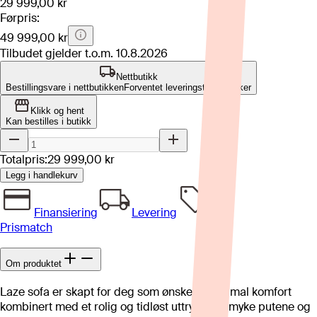
29 999,00 kr
Førpris:
49 999,00 kr
Tilbudet gjelder t.o.m.
10.8.2026
Nettbutikk
Bestillingsvare i nettbutikken
Forventet leveringstid: 4-8 uker
Klikk og hent
Kan bestilles i butikk
Totalpris:
29 999,00 kr
Legg i handlekurv
Finansiering
Levering
Prismatch
Om produktet
Laze sofa er skapt for deg som ønsker maksimal komfort
kombinert med et rolig og tidløst uttrykk. De myke putene og