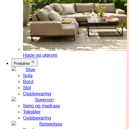
Hage og uterom
Produkter
Stue
Sofa
Bord
Stol
Oppbevaring
Soverom
Seng og madrass
Tekstiler
Oppbevaring
Spiseplass