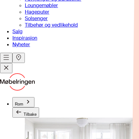
Loungemøbler
Hageputer
Solsenger
Tilbehør og vedlikehold
Salg
Inspirasjon
Nyheter
Rom
Tilbake