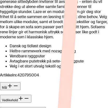
generøse sittedybden inviterer til avslapning – enten du vil
strekke deg ut alene eller samle familie og venner til
hyggelige stunder. Laze er en modulsofa som gir deg stor
frihet til å sette sammen en løsning tilpasset dine behov. Velg
mellom ulike moduler, samt et bredt utvalg tekstiler og farger,
for å skape en sofa som passer perfekt til ditt hjem. Sofaens
rene linjer gir et harmonisk uttrykk som passer like godt i
moderne som i klassiske hjem.
Dansk og tidløst design
Heltre rammeverk med nozag fjæring
Vendbare ryggputer
Avtagbare putetrekk på sete- og ryggpute
Velg i et stort utvalg tekstil og farger
Artikkelnr.
420795004
Mål
Vedlikehold