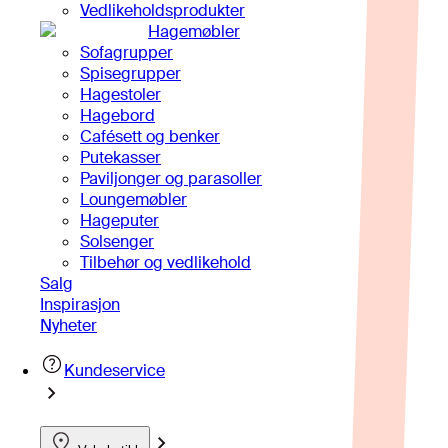
Vedlikeholdsprodukter
Hagemøbler
Sofagrupper
Spisegrupper
Hagestoler
Hagebord
Cafésett og benker
Putekasser
Paviljonger og parasoller
Loungemøbler
Hageputer
Solsenger
Tilbehør og vedlikehold
Salg
Inspirasjon
Nyheter
Kundeservice