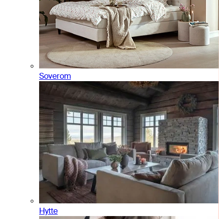
Soverom
Hytte