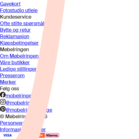
Gavekort
Fotostudio utleie
Kundeservice
Ofte stilte spørsmål
Bytte og retur
Reklamasjon
Kjøpsbetingelser
Møbelringen
Om Møbelringen
Våre butikker
Ledige stillinger
Presserom
Merker
Følg oss
mobelringen.no
@mobelringen
@mobelringennorge
© Møbelringen
2026
Personvern
Informasjonskapsler