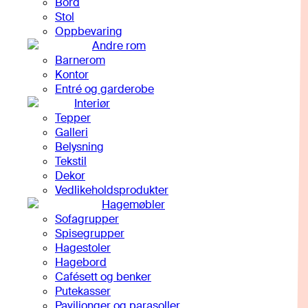
Bord
Stol
Oppbevaring
Andre rom
Barnerom
Kontor
Entré og garderobe
Interiør
Tepper
Galleri
Belysning
Tekstil
Dekor
Vedlikeholdsprodukter
Hagemøbler
Sofagrupper
Spisegrupper
Hagestoler
Hagebord
Cafésett og benker
Putekasser
Paviljonger og parasoller