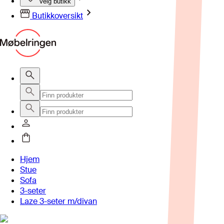
Velg butikk
Butikkoversikt
Hjem
Stue
Sofa
3-seter
Laze 3-seter m/divan