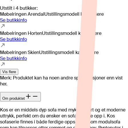
Utstilt i
4
butikker
:
Møbelringen Arendal
Utstillingsmodell kan variere
Se butikkinfo
Møbelringen Horten
Utstillingsmodell kan variere
Se butikkinfo
Møbelringen Skien
Utstillingsmodell kan variere
Se butikkinfo
Vis flere
Merk: Produktet kan ha noen andre spesifikasjoner enn vist
her.
Om produktet
Kos er en middels dyp sofa med myk komfort og et moderne
uttrykk, perfekt om du ønsker en sofa å krype opp i. Kos
sofaserie finnes i både ferdige oppsett og som modulsofa
som kan tilpasses etter rommet og dine behov. Pynteputer i