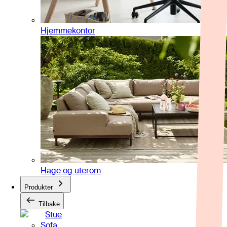
Hjemmekontor
Hage og uterom
Produkter
Tilbake
Stue
Sofa