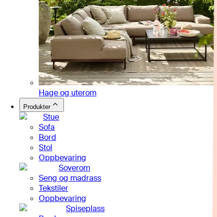
Hage og uterom
Produkter
Stue
Sofa
Bord
Stol
Oppbevaring
Soverom
Seng og madrass
Tekstiler
Oppbevaring
Spiseplass