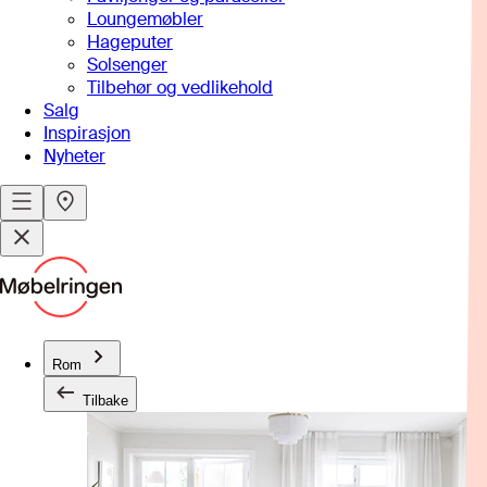
Loungemøbler
Hageputer
Solsenger
Tilbehør og vedlikehold
Salg
Inspirasjon
Nyheter
Rom
Tilbake