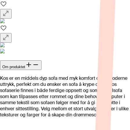
Om produktet
Kos er en middels dyp sofa med myk komfort og et moderne
uttrykk, perfekt om du ønsker en sofa å krype opp i. Kos
sofaserie finnes i både ferdige oppsett og som modulsofa
som kan tilpasses etter rommet og dine behov. Pynteputer i
samme tekstil som sofaen følger med for å gi god støtte i
enhver sittestilling. Velg mellom et stort utvalg tekstiler i ulike
teksturer og farger for å skape din drømmesofa.