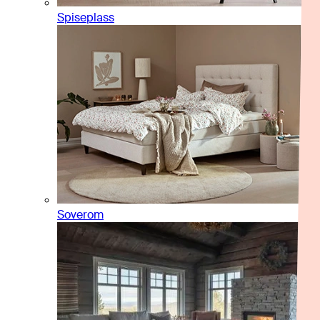
Spiseplass
Soverom