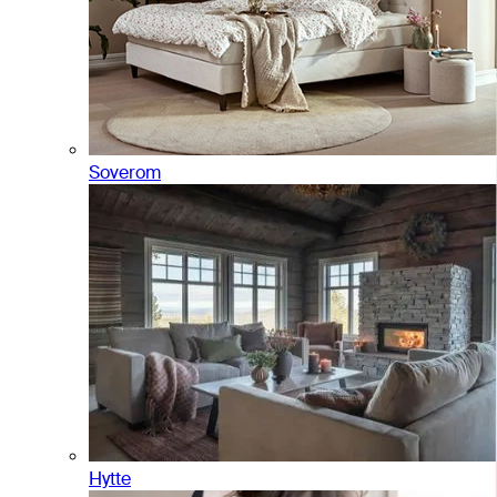
Soverom
Hytte