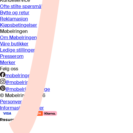
Kundeservice
Ofte stilte spørsmål
Bytte og retur
Reklamasjon
Kjøpsbetingelser
Møbelringen
Om Møbelringen
Våre butikker
Ledige stillinger
Presserom
Merker
Følg oss
mobelringen.no
@mobelringen
@mobelringennorge
© Møbelringen
2026
Personvern
Informasjonskapsler