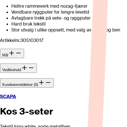
Heltre rammeverk med nozag-fjærer
Vendbare ryggputer for lengre levetid
Avtagbare trekk på sete- og ryggputer
Hard bruk tekstil
Stor utvalg i ulike oppsett, med valg av tekstil og ben
Artikkelnr.
305103017
Mål
Vedlikehold
Kundeanmeldelser (0)
SCAPA
Kos 3-seter
Tekstil Irma white, sorte metallben.