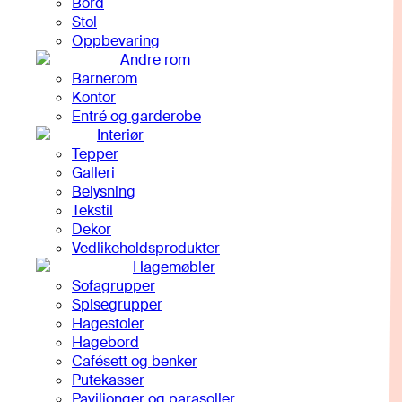
Bord
Stol
Oppbevaring
Andre rom
Barnerom
Kontor
Entré og garderobe
Interiør
Tepper
Galleri
Belysning
Tekstil
Dekor
Vedlikeholdsprodukter
Hagemøbler
Sofagrupper
Spisegrupper
Hagestoler
Hagebord
Cafésett og benker
Putekasser
Paviljonger og parasoller