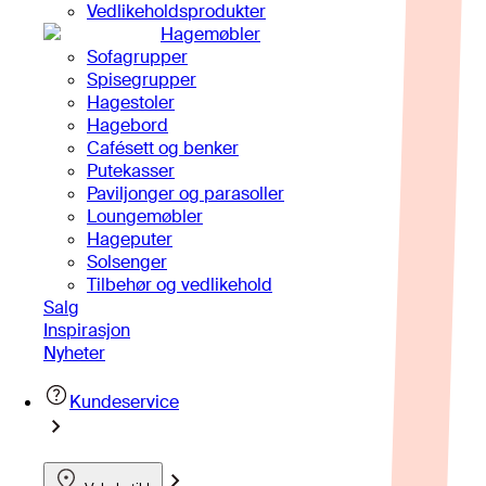
Vedlikeholdsprodukter
Hagemøbler
Sofagrupper
Spisegrupper
Hagestoler
Hagebord
Cafésett og benker
Putekasser
Paviljonger og parasoller
Loungemøbler
Hageputer
Solsenger
Tilbehør og vedlikehold
Salg
Inspirasjon
Nyheter
Kundeservice