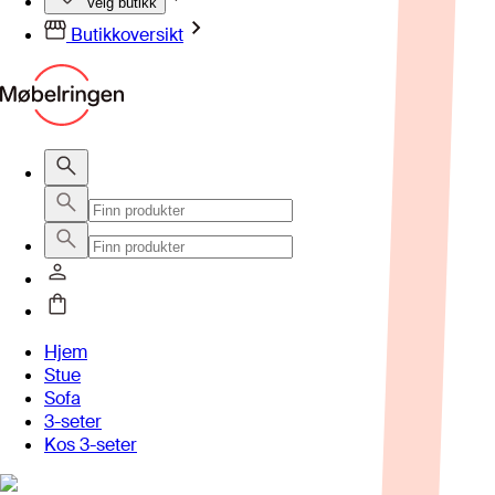
Velg butikk
Butikkoversikt
Hjem
Stue
Sofa
3-seter
Kos 3-seter