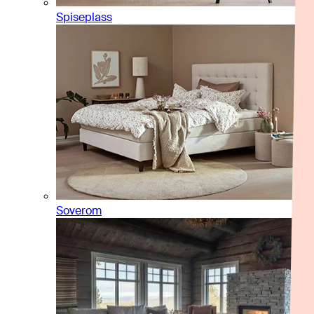
Spiseplass
Soverom