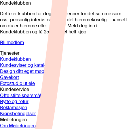
Kundeklubben
Dette er klubben for deg som brenner for det samme som
oss -personlig interiør som gjør det hjemmekoselig – uansett
om du er hjemme eller på hytta. Meld deg inn i
Kundeklubben og få 25%* på et helt kjøp!
Bli medlem
Tjenester
Kundeklubben
Kundeaviser og kataloger
Design ditt eget møbel
Gavekort
Fotostudio utleie
Kundeservice
Ofte stilte spørsmål
Bytte og retur
Reklamasjon
Kjøpsbetingelser
Møbelringen
Om Møbelringen