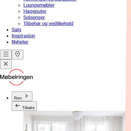
Loungemøbler
Hageputer
Solsenger
Tilbehør og vedlikehold
Salg
Inspirasjon
Nyheter
Rom
Tilbake