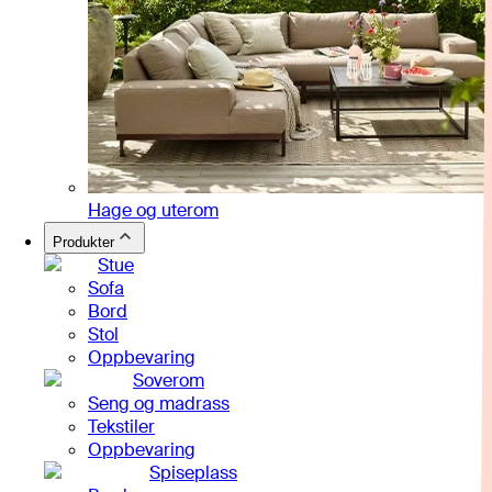
Hage og uterom
Produkter
Stue
Sofa
Bord
Stol
Oppbevaring
Soverom
Seng og madrass
Tekstiler
Oppbevaring
Spiseplass