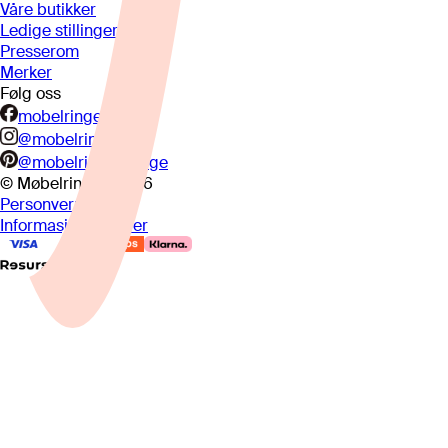
Våre butikker
Ledige stillinger
Presserom
Merker
Følg oss
mobelringen.no
@mobelringen
@mobelringennorge
© Møbelringen
2026
Personvern
Informasjonskapsler