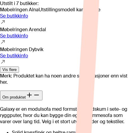
Utstilt i
7
butikker
:
Møbelringen Alna
Utstillingsmodell kan variere
Se butikkinfo
Møbelringen Arendal
Se butikkinfo
Møbelringen Dybvik
Se butikkinfo
Vis flere
Merk: Produktet kan ha noen andre spesifikasjoner enn vist
her.
Om produktet
Galaxy er en modulsofa med formstøpt kaldskum i sete- og
ryggputer, hvor du kan bygge din egen drømmesofa som
varer over lang tid. Velg i et stort utvalg huder og tekstiler.
Solid kryssfinér og heltre ramme