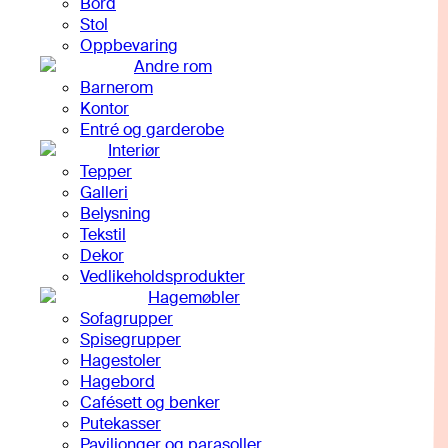
Bord
Stol
Oppbevaring
Andre rom
Barnerom
Kontor
Entré og garderobe
Interiør
Tepper
Galleri
Belysning
Tekstil
Dekor
Vedlikeholdsprodukter
Hagemøbler
Sofagrupper
Spisegrupper
Hagestoler
Hagebord
Cafésett og benker
Putekasser
Paviljonger og parasoller