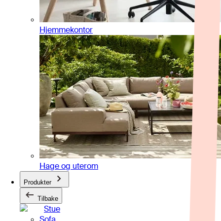
Hjemmekontor
Hage og uterom
Produkter
Tilbake
Stue
Sofa