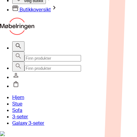
Velg butikk
Butikkoversikt
Hjem
Stue
Sofa
3-seter
Galaxy 3-seter