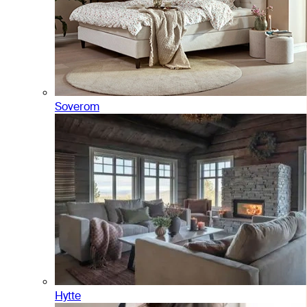
Soverom
Hytte