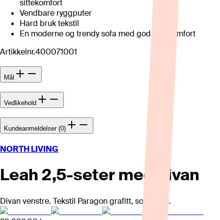
sittekomfort
Vendbare ryggputer
Hard bruk tekstil
En moderne og trendy sofa med god sittekomfort
Artikkelnr.
400071001
Mål
Vedlikehold
Kundeanmeldelser (0)
NORTH LIVING
Leah 2,5-seter med divan
Divan venstre. Tekstil Paragon grafitt, sorte ben.