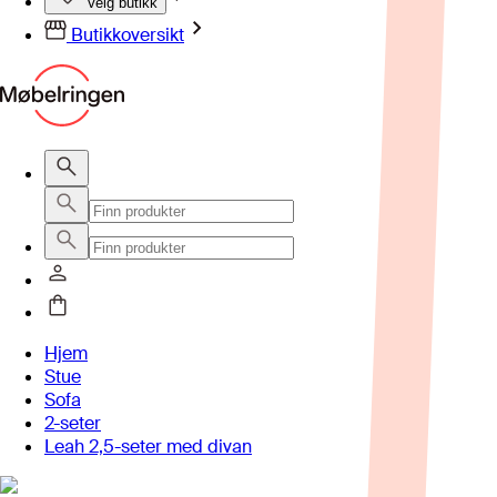
Velg butikk
Butikkoversikt
Hjem
Stue
Sofa
2-seter
Leah 2,5-seter med divan