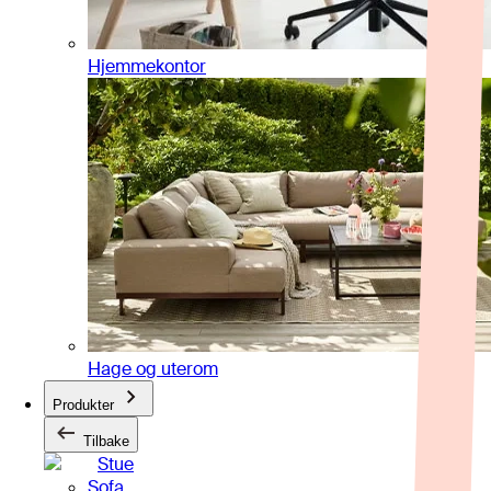
Hjemmekontor
Hage og uterom
Produkter
Tilbake
Stue
Sofa