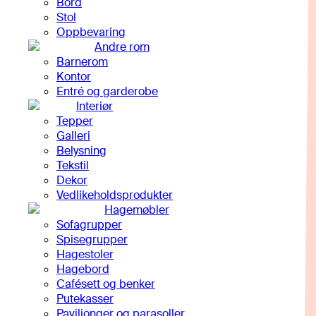
Bord
Stol
Oppbevaring
Andre rom
Barnerom
Kontor
Entré og garderobe
Interiør
Tepper
Galleri
Belysning
Tekstil
Dekor
Vedlikeholdsprodukter
Hagemøbler
Sofagrupper
Spisegrupper
Hagestoler
Hagebord
Cafésett og benker
Putekasser
Paviljonger og parasoller