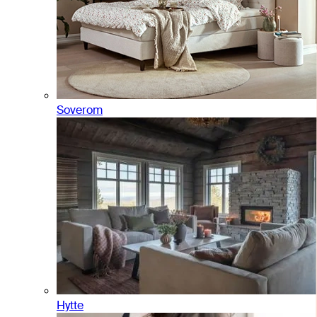
Soverom
Hytte