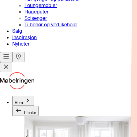
Loungemøbler
Hageputer
Solsenger
Tilbehør og vedlikehold
Salg
Inspirasjon
Nyheter
Rom
Tilbake