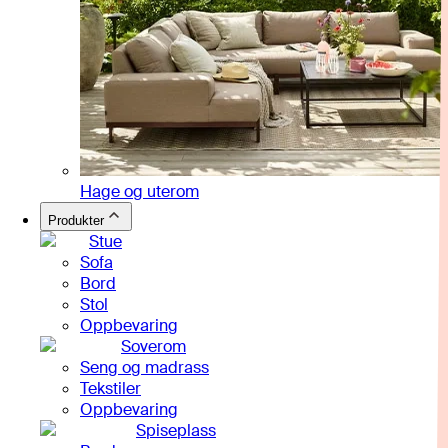
Hage og uterom
Produkter
Stue
Sofa
Bord
Stol
Oppbevaring
Soverom
Seng og madrass
Tekstiler
Oppbevaring
Spiseplass