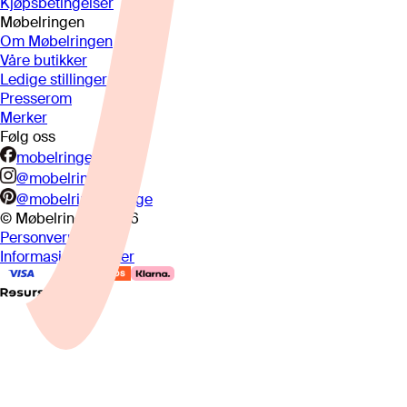
Kjøpsbetingelser
Møbelringen
Om Møbelringen
Våre butikker
Ledige stillinger
Presserom
Merker
Følg oss
mobelringen.no
@mobelringen
@mobelringennorge
© Møbelringen
2026
Personvern
Informasjonskapsler