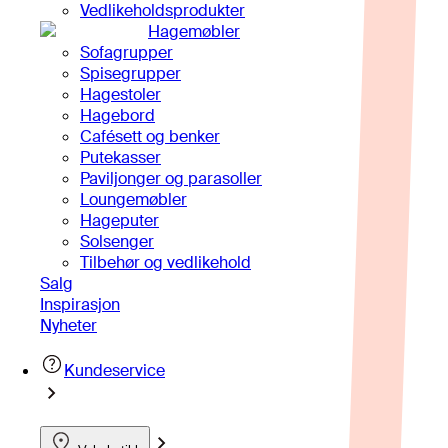
Vedlikeholdsprodukter
Hagemøbler
Sofagrupper
Spisegrupper
Hagestoler
Hagebord
Cafésett og benker
Putekasser
Paviljonger og parasoller
Loungemøbler
Hageputer
Solsenger
Tilbehør og vedlikehold
Salg
Inspirasjon
Nyheter
Kundeservice