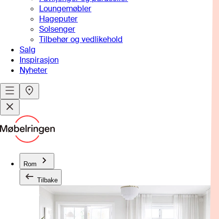
Loungemøbler
Hageputer
Solsenger
Tilbehør og vedlikehold
Salg
Inspirasjon
Nyheter
Rom
Tilbake