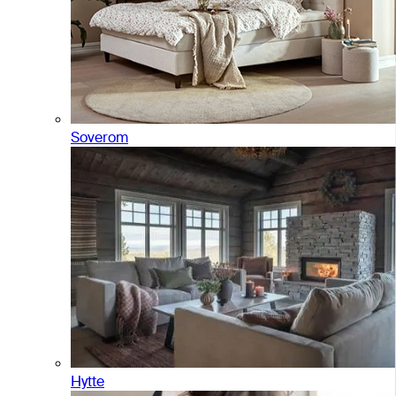
Soverom
Hytte