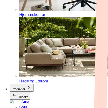
Hjemmekontor
Hage og uterom
Produkter
Tilbake
Stue
Sofa