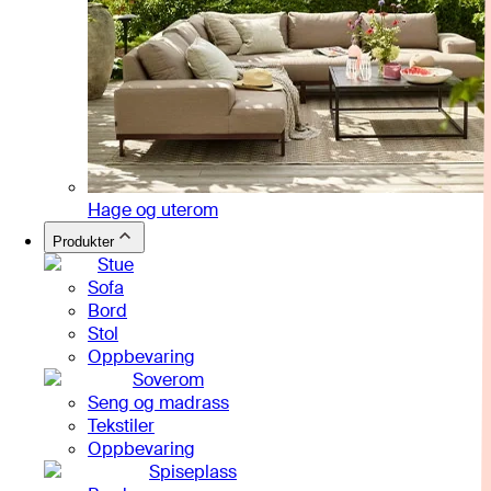
Hage og uterom
Produkter
Stue
Sofa
Bord
Stol
Oppbevaring
Soverom
Seng og madrass
Tekstiler
Oppbevaring
Spiseplass