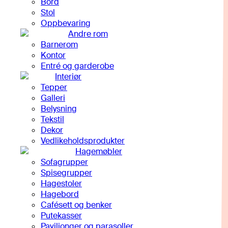
Bord
Stol
Oppbevaring
Andre rom
Barnerom
Kontor
Entré og garderobe
Interiør
Tepper
Galleri
Belysning
Tekstil
Dekor
Vedlikeholdsprodukter
Hagemøbler
Sofagrupper
Spisegrupper
Hagestoler
Hagebord
Cafésett og benker
Putekasser
Paviljonger og parasoller