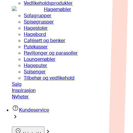
Vedlikeholdsprodukter
Hagemøbler
Sofagrupper
Spisegrupper
Hagestoler
Hagebord
Cafésett og benker
Putekasser
Paviljonger og parasoller
Loungemøbler
Hageputer
Solsenger
Tilbehør og vedlikehold
Salg
Inspirasjon
Nyheter
Kundeservice