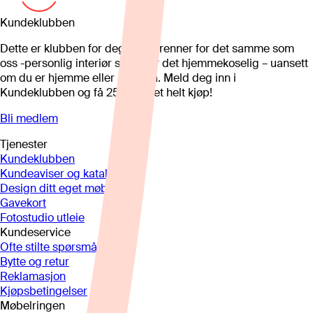
Kundeklubben
Dette er klubben for deg som brenner for det samme som
oss -personlig interiør som gjør det hjemmekoselig – uansett
om du er hjemme eller på hytta. Meld deg inn i
Kundeklubben og få 25%* på et helt kjøp!
Bli medlem
Tjenester
Kundeklubben
Kundeaviser og kataloger
Design ditt eget møbel
Gavekort
Fotostudio utleie
Kundeservice
Ofte stilte spørsmål
Bytte og retur
Reklamasjon
Kjøpsbetingelser
Møbelringen