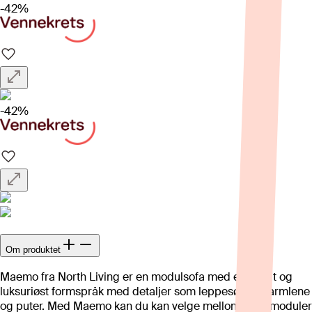
-42%
-42%
Om produktet
Maemo fra North Living er en modulsofa med et enkelt og
luksuriøst formspråk med detaljer som leppesøm på armlene
og puter. Med Maemo kan du kan velge mellom ulike moduler