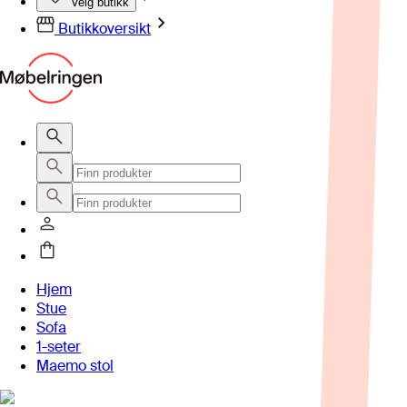
Velg butikk
Butikkoversikt
Hjem
Stue
Sofa
1-seter
Maemo stol