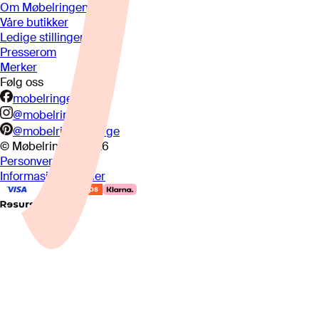
Om Møbelringen
Våre butikker
Ledige stillinger
Presserom
Merker
Følg oss
mobelringen.no
@mobelringen
@mobelringennorge
© Møbelringen
2026
Personvern
Informasjonskapsler