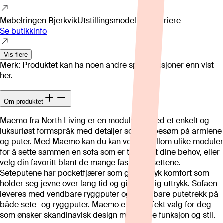
Møbelringen Bjerkvik
Utstillingsmodell kan variere
Se butikkinfo
Vis flere
Merk: Produktet kan ha noen andre spesifikasjoner enn vist
her.
Om produktet
Maemo fra North Living er en modulsofa med et enkelt og
luksuriøst formspråk med detaljer som leppesøm på armlene
og puter. Med Maemo kan du kan velge mellom ulike moduler
for å sette sammen en sofa som er tilpasset dine behov, eller
velg din favoritt blant de mange faste oppsettene.
Seteputene har pocketfjærer som gir en myk komfort som
holder seg jevne over lang tid og gir et fyldig uttrykk. Sofaen
leveres med vendbare ryggputer og avtagbare putetrekk på
både sete- og ryggputer. Maemo er et perfekt valg for deg
som ønsker skandinavisk design med både funksjon og stil.