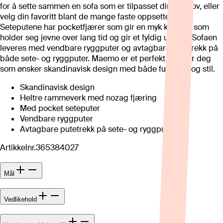
for å sette sammen en sofa som er tilpasset dine behov, eller
velg din favoritt blant de mange faste oppsettene.
Seteputene har pocketfjærer som gir en myk komfort som
holder seg jevne over lang tid og gir et fyldig uttrykk. Sofaen
leveres med vendbare ryggputer og avtagbare putetrekk på
både sete- og ryggputer. Maemo er et perfekt valg for deg
som ønsker skandinavisk design med både funksjon og stil.
Skandinavisk design
Heltre rammeverk med nozag fjæring
Med pocket seteputer
Vendbare ryggputer
Avtagbare putetrekk på sete- og ryggputer
Artikkelnr.
365384027
Mål
Vedlikehold