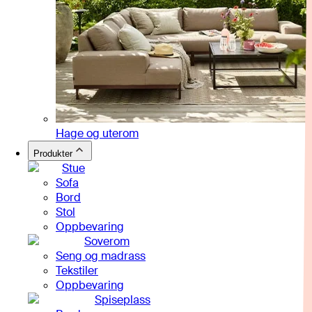
Hage og uterom
Produkter
Stue
Sofa
Bord
Stol
Oppbevaring
Soverom
Seng og madrass
Tekstiler
Oppbevaring
Spiseplass