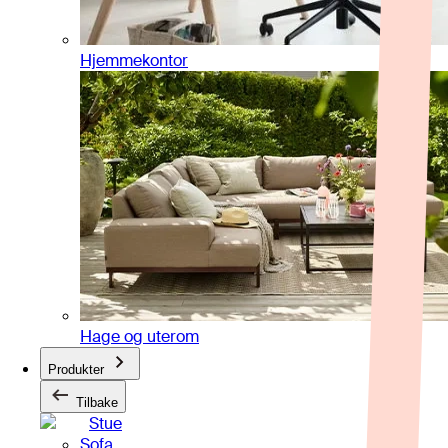
Hjemmekontor
Hage og uterom
Produkter
Tilbake
Stue
Sofa