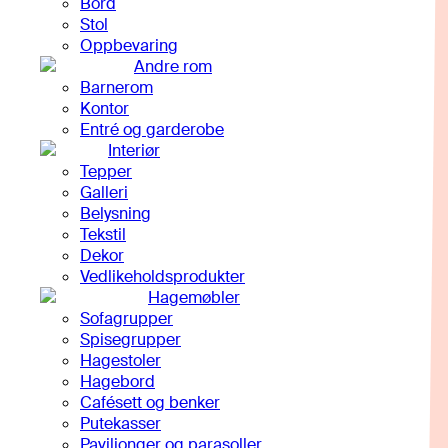
Bord
Stol
Oppbevaring
Andre rom
Barnerom
Kontor
Entré og garderobe
Interiør
Tepper
Galleri
Belysning
Tekstil
Dekor
Vedlikeholdsprodukter
Hagemøbler
Sofagrupper
Spisegrupper
Hagestoler
Hagebord
Cafésett og benker
Putekasser
Paviljonger og parasoller