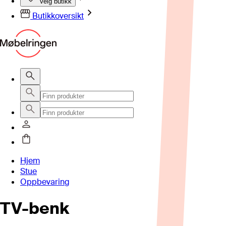
Velg butikk
Butikkoversikt
Hjem
Stue
Oppbevaring
TV-benk