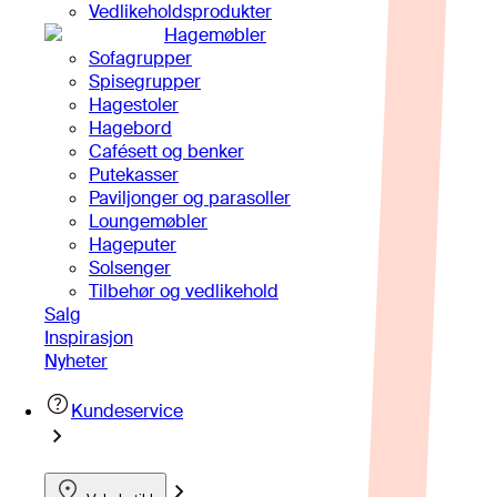
Vedlikeholdsprodukter
Hagemøbler
Sofagrupper
Spisegrupper
Hagestoler
Hagebord
Cafésett og benker
Putekasser
Paviljonger og parasoller
Loungemøbler
Hageputer
Solsenger
Tilbehør og vedlikehold
Salg
Inspirasjon
Nyheter
Kundeservice