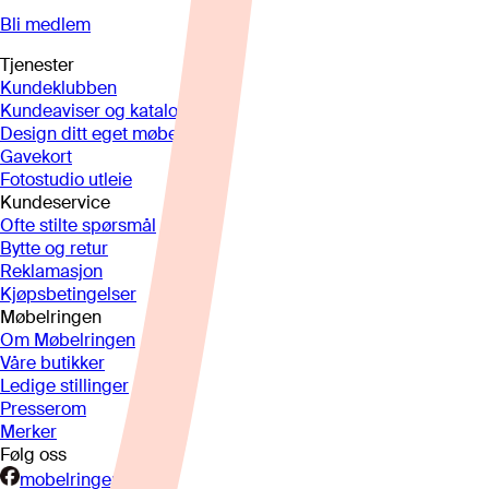
Bli medlem
Tjenester
Kundeklubben
Kundeaviser og kataloger
Design ditt eget møbel
Gavekort
Fotostudio utleie
Kundeservice
Ofte stilte spørsmål
Bytte og retur
Reklamasjon
Kjøpsbetingelser
Møbelringen
Om Møbelringen
Våre butikker
Ledige stillinger
Presserom
Merker
Følg oss
mobelringen.no