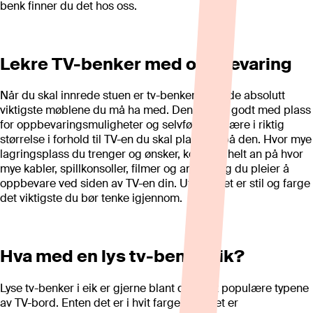
benk finner du det hos oss.
Lekre TV-benker med oppbevaring
Når du skal innrede stuen er tv-benken et av de absolutt
viktigste møblene du må ha med. Den bør ha godt med plass
for oppbevaringsmuligheter og selvfølgelig være i riktig
størrelse i forhold til TV-en du skal plassere på den. Hvor mye
lagringsplass du trenger og ønsker, kommer helt an på hvor
mye kabler, spillkonsoller, filmer og andre ting du pleier å
oppbevare ved siden av TV-en din. Utover det er stil og farge
det viktigste du bør tenke igjennom.
Hva med en lys tv-benk i eik?
Lyse tv-benker i eik er gjerne blant de mest populære typene
av TV-bord. Enten det er i hvit farge eller det er