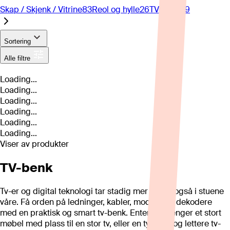
Skap / Skjenk / Vitrine
83
Reol og hylle
26
TV-benk
29
Sortering
Alle filtre
Loading...
Loading...
Loading...
Loading...
Loading...
Loading...
Viser
av
produkter
TV-benk
Tv-er og digital teknologi tar stadig mer plass, også i stuene
våre. Få orden på ledninger, kabler, modem og dekodere
med en praktisk og smart tv-benk. Enten du trenger et stort
møbel med plass til en stor tv, eller en tynnere og lettere tv-