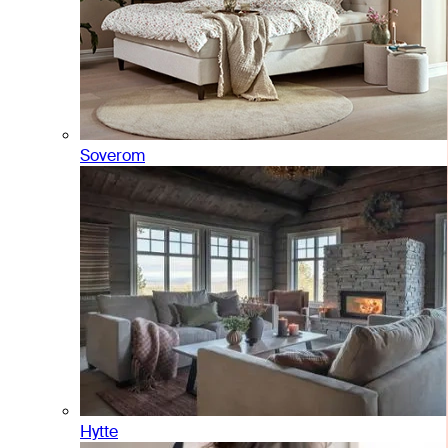
Soverom
Hytte