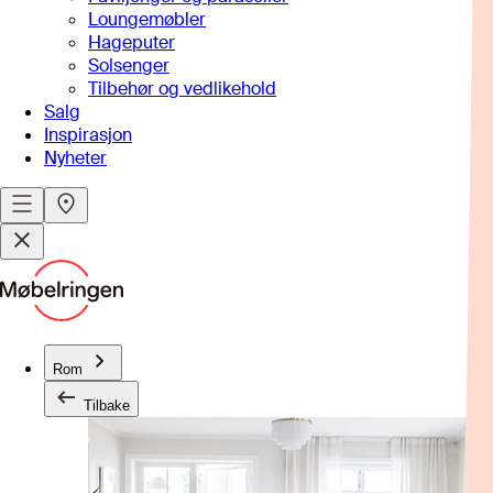
Loungemøbler
Hageputer
Solsenger
Tilbehør og vedlikehold
Salg
Inspirasjon
Nyheter
Rom
Tilbake