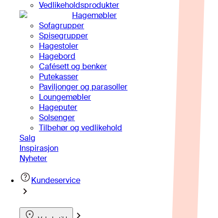
Vedlikeholdsprodukter
Hagemøbler
Sofagrupper
Spisegrupper
Hagestoler
Hagebord
Cafésett og benker
Putekasser
Paviljonger og parasoller
Loungemøbler
Hageputer
Solsenger
Tilbehør og vedlikehold
Salg
Inspirasjon
Nyheter
Kundeservice