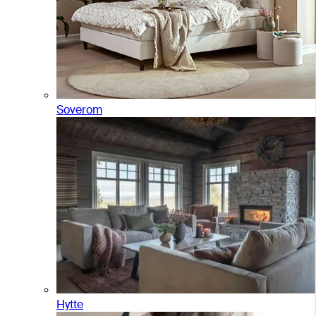
Soverom
Hytte