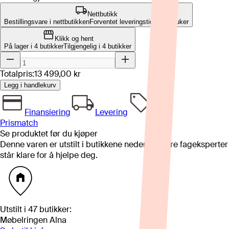
Nettbutikk
Bestillingsvare i nettbutikken
Forventet leveringstid: 10-12 uker
Klikk og hent
På lager i 4 butikker
Tilgjengelig i
4
butikker
Totalpris:
13 499,00 kr
Legg i handlekurv
Finansiering
Levering
Prismatch
Se produktet før du kjøper
Denne varen er utstilt i butikkene nedenfor. Våre fageksperter
står klare for å hjelpe deg.
Utstilt i
47
butikker
:
Møbelringen Alna