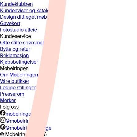
Kundeklubben
Kundeaviser og kataloger
Design ditt eget møbel
Gavekort
Fotostudio utleie
Kundeservice
Ofte stilte spørsmål
Bytte og retur
Reklamasjon
Kjøpsbetingelser
Møbelringen
Om Møbelringen
Våre butikker
Ledige stillinger
Presserom
Merker
Følg oss
mobelringen.no
@mobelringen
@mobelringennorge
© Møbelringen
2026