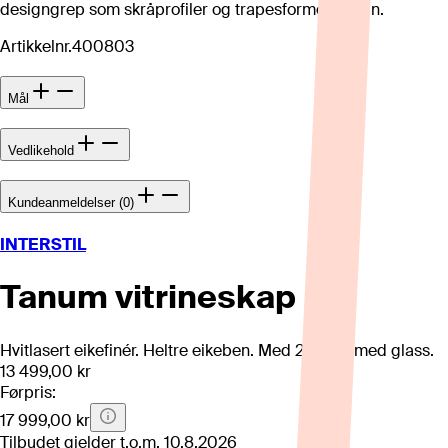
designgrep som skråprofiler og trapesformede bein.
Artikkelnr.
400803
Mål
Vedlikehold
Kundeanmeldelser (0)
INTERSTIL
Tanum vitrineskap
Hvitlasert eikefinér. Heltre eikeben. Med 2 dører, med glass.
13 499,00 kr
Førpris:
17 999,00 kr
Tilbudet gjelder t.o.m.
10.8.2026