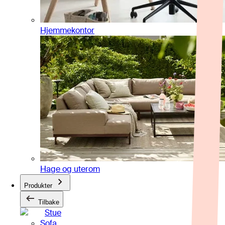
Hjemmekontor
Hage og uterom
Produkter
Tilbake
Stue
Sofa