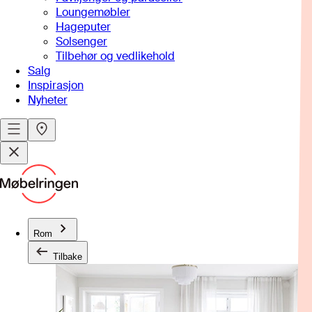
Loungemøbler
Hageputer
Solsenger
Tilbehør og vedlikehold
Salg
Inspirasjon
Nyheter
Rom
Tilbake