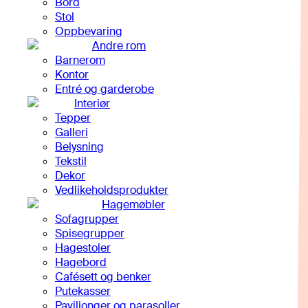
Bord
Stol
Oppbevaring
Andre rom
Barnerom
Kontor
Entré og garderobe
Interiør
Tepper
Galleri
Belysning
Tekstil
Dekor
Vedlikeholdsprodukter
Hagemøbler
Sofagrupper
Spisegrupper
Hagestoler
Hagebord
Cafésett og benker
Putekasser
Paviljonger og parasoller