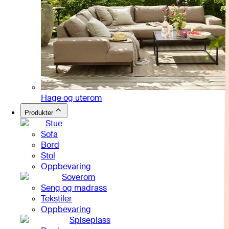
Hage og uterom
Produkter
Stue
Sofa
Bord
Stol
Oppbevaring
Soverom
Seng og madrass
Tekstiler
Oppbevaring
Spiseplass