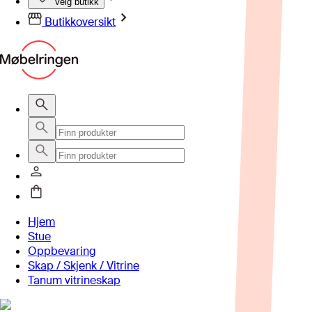
Velg butikk
Butikkoversikt
Hjem
Stue
Oppbevaring
Skap / Skjenk / Vitrine
Tanum vitrineskap