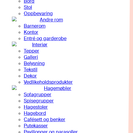
Bord
Stol
Oppbevaring
Andre rom
Barnerom
Kontor
Entré og garderobe
Interiør
Tepper
Galleri
Belysning
Tekstil
Dekor
Vedlikeholdsprodukter
Hagemøbler
Sofagrupper
Spisegrupper
Hagestoler
Hagebord
Cafésett og benker
Putekasser
Paviljonger og parasoller