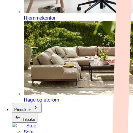
Hjemmekontor
Hage og uterom
Produkter
Tilbake
Stue
Sofa