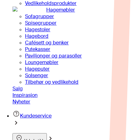
Vedlikeholdsprodukter
Hagemøbler
Sofagrupper
Spisegrupper
Hagestoler
Hagebord
Cafésett og benker
Putekasser
Paviljonger og parasoller
Loungemøbler
Hageputer
Solsenger
Tilbehør og vedlikehold
Salg
Inspirasjon
Nyheter
Kundeservice