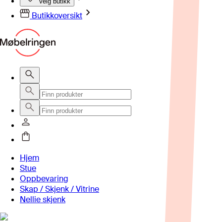
Velg butikk
Butikkoversikt
Hjem
Stue
Oppbevaring
Skap / Skjenk / Vitrine
Nellie skjenk