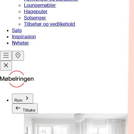
Loungemøbler
Hageputer
Solsenger
Tilbehør og vedlikehold
Salg
Inspirasjon
Nyheter
Rom
Tilbake