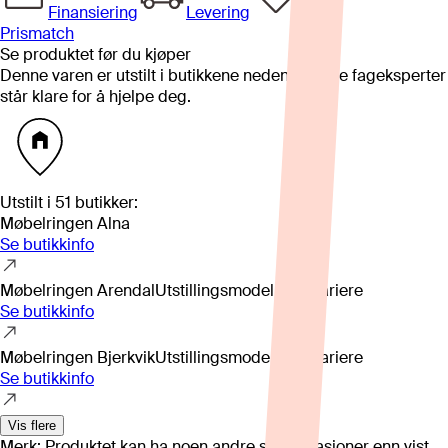
Finansiering
Levering
Prismatch
Se produktet før du kjøper
Denne varen er utstilt i butikkene nedenfor. Våre fageksperter
står klare for å hjelpe deg.
Utstilt i
51
butikker
:
Møbelringen Alna
Se butikkinfo
Møbelringen Arendal
Utstillingsmodell kan variere
Se butikkinfo
Møbelringen Bjerkvik
Utstillingsmodell kan variere
Se butikkinfo
Vis flere
Merk: Produktet kan ha noen andre spesifikasjoner enn vist