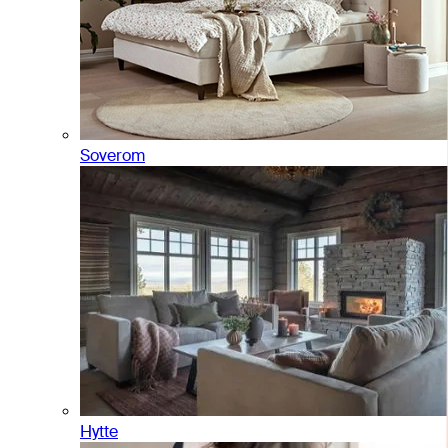
Soverom
Hytte