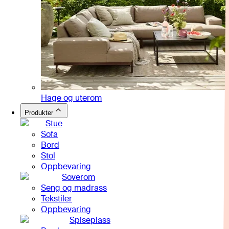
Hage og uterom
Produkter
Stue
Sofa
Bord
Stol
Oppbevaring
Soverom
Seng og madrass
Tekstiler
Oppbevaring
Spiseplass