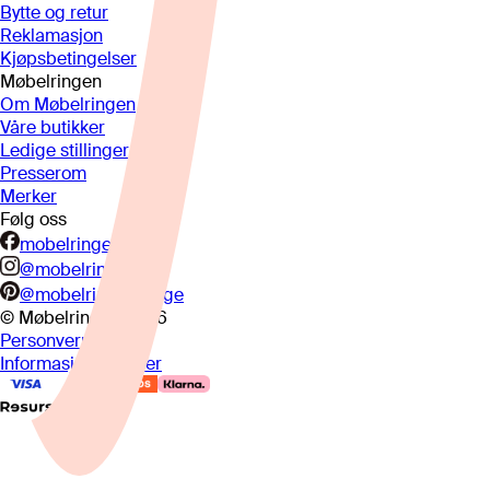
Bytte og retur
Reklamasjon
Kjøpsbetingelser
Møbelringen
Om Møbelringen
Våre butikker
Ledige stillinger
Presserom
Merker
Følg oss
mobelringen.no
@mobelringen
@mobelringennorge
© Møbelringen
2026
Personvern
Informasjonskapsler