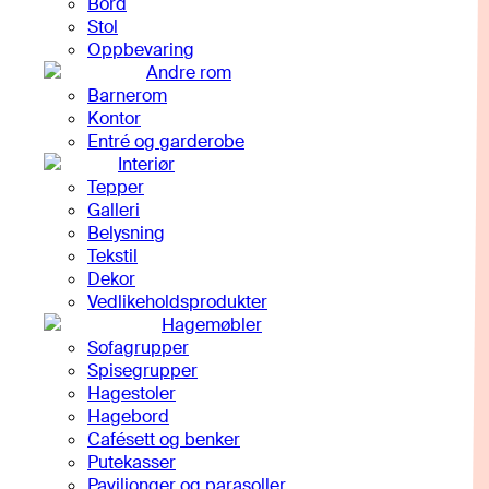
Bord
Stol
Oppbevaring
Andre rom
Barnerom
Kontor
Entré og garderobe
Interiør
Tepper
Galleri
Belysning
Tekstil
Dekor
Vedlikeholdsprodukter
Hagemøbler
Sofagrupper
Spisegrupper
Hagestoler
Hagebord
Cafésett og benker
Putekasser
Paviljonger og parasoller