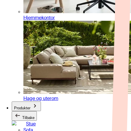
Hjemmekontor
Hage og uterom
Produkter
Tilbake
Stue
Sofa