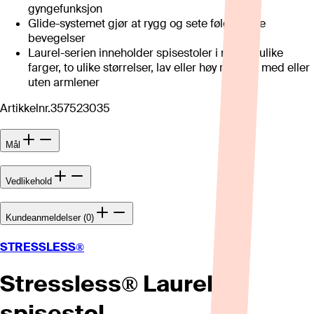
gyngefunksjon
Glide-systemet gjør at rygg og sete følger dine
bevegelser
Laurel-serien inneholder spisestoler i mange ulike
farger, to ulike størrelser, lav eller høy rygg og med eller
uten armlener
Artikkelnr.
357523035
Mål
Vedlikehold
Kundeanmeldelser (0)
STRESSLESS®
Stressless® Laurel
spisestol