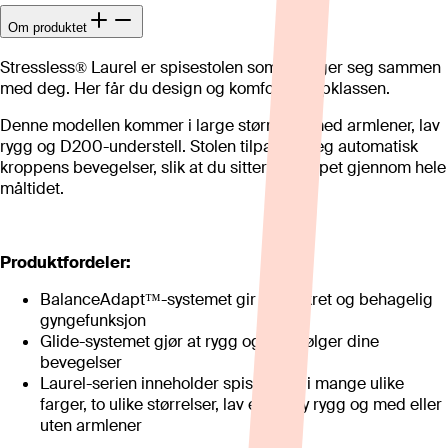
Om produktet
Stressless® Laurel er spisestolen som beveger seg sammen
med deg. Her får du design og komfort i toppklassen.
Denne modellen kommer i large størrelse, med armlener, lav
rygg og D200-understell. Stolen tilpasser seg automatisk
kroppens bevegelser, slik at du sitter avslappet gjennom hele
måltidet.
Produktfordeler:
BalanceAdapt™-systemet gir en diskret og behagelig
gyngefunksjon
Glide-systemet gjør at rygg og sete følger dine
bevegelser
Laurel-serien inneholder spisestoler i mange ulike
farger, to ulike størrelser, lav eller høy rygg og med eller
uten armlener