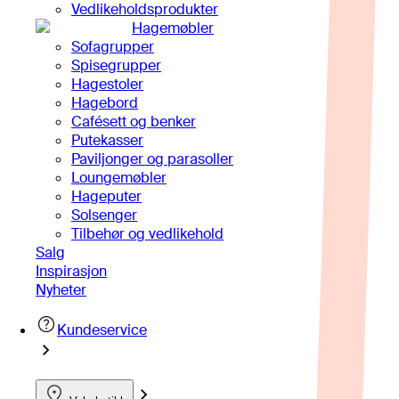
Vedlikeholdsprodukter
Hagemøbler
Sofagrupper
Spisegrupper
Hagestoler
Hagebord
Cafésett og benker
Putekasser
Paviljonger og parasoller
Loungemøbler
Hageputer
Solsenger
Tilbehør og vedlikehold
Salg
Inspirasjon
Nyheter
Kundeservice