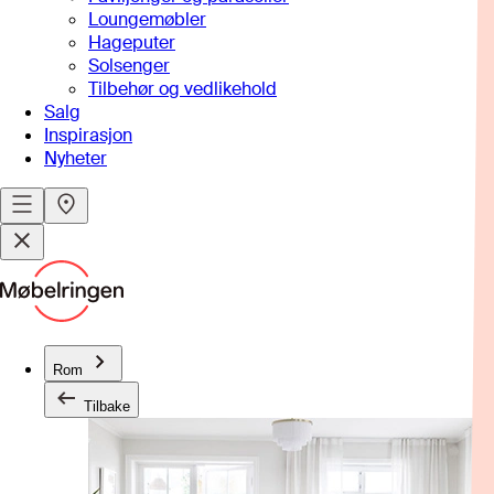
Loungemøbler
Hageputer
Solsenger
Tilbehør og vedlikehold
Salg
Inspirasjon
Nyheter
Rom
Tilbake