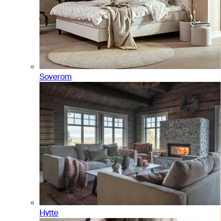
Soverom
Hytte