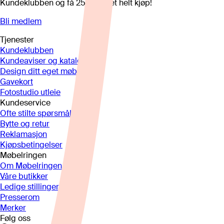
Kundeklubben og få 25%* på et helt kjøp!
Bli medlem
Tjenester
Kundeklubben
Kundeaviser og kataloger
Design ditt eget møbel
Gavekort
Fotostudio utleie
Kundeservice
Ofte stilte spørsmål
Bytte og retur
Reklamasjon
Kjøpsbetingelser
Møbelringen
Om Møbelringen
Våre butikker
Ledige stillinger
Presserom
Merker
Følg oss