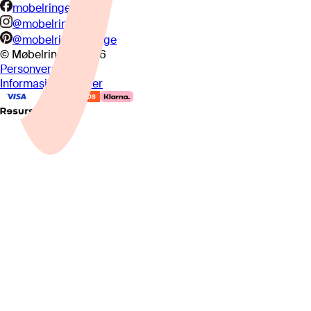
mobelringen.no
@mobelringen
@mobelringennorge
© Møbelringen
2026
Personvern
Informasjonskapsler