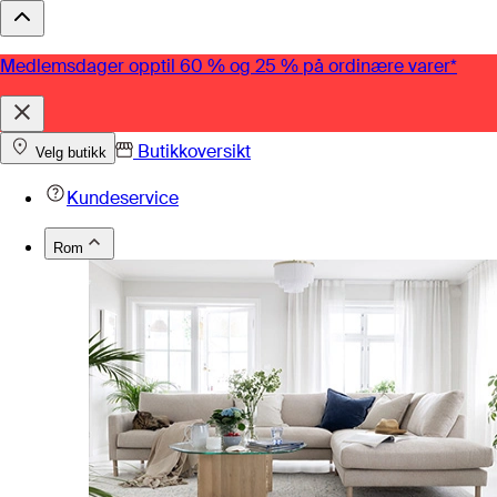
Medlemsdager opptil 60 % og 25 % på ordinære varer*
Butikkoversikt
Velg butikk
Kundeservice
Rom