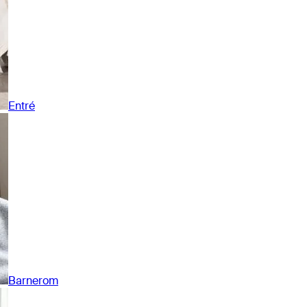
Entré
Barnerom