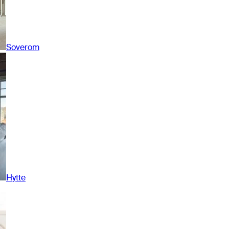
Soverom
Hytte