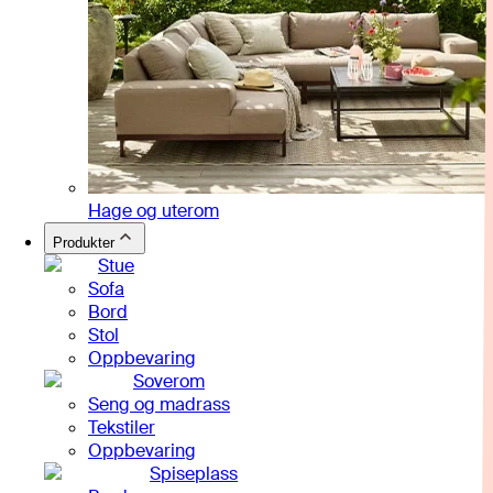
Hage og uterom
Produkter
Stue
Sofa
Bord
Stol
Oppbevaring
Soverom
Seng og madrass
Tekstiler
Oppbevaring
Spiseplass