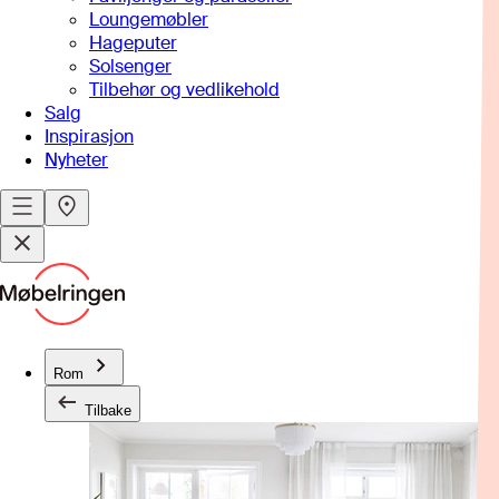
Loungemøbler
Hageputer
Solsenger
Tilbehør og vedlikehold
Salg
Inspirasjon
Nyheter
Rom
Tilbake