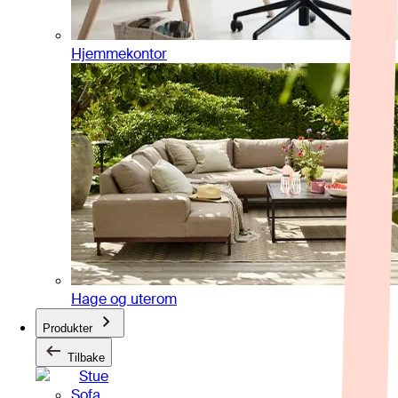
Hjemmekontor
Hage og uterom
Produkter
Tilbake
Stue
Sofa