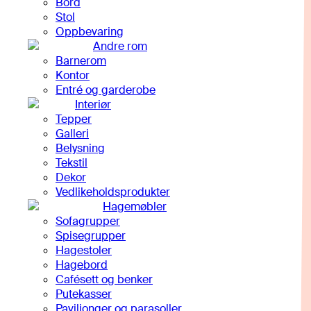
Bord
Stol
Oppbevaring
Andre rom
Barnerom
Kontor
Entré og garderobe
Interiør
Tepper
Galleri
Belysning
Tekstil
Dekor
Vedlikeholdsprodukter
Hagemøbler
Sofagrupper
Spisegrupper
Hagestoler
Hagebord
Cafésett og benker
Putekasser
Paviljonger og parasoller