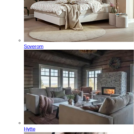
Soverom
Hytte