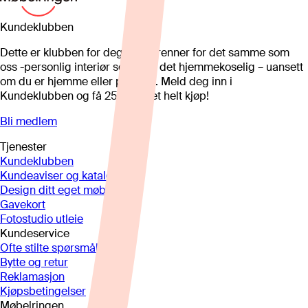
Kundeklubben
Dette er klubben for deg som brenner for det samme som
oss -personlig interiør som gjør det hjemmekoselig – uansett
om du er hjemme eller på hytta. Meld deg inn i
Kundeklubben og få 25%* på et helt kjøp!
Bli medlem
Tjenester
Kundeklubben
Kundeaviser og kataloger
Design ditt eget møbel
Gavekort
Fotostudio utleie
Kundeservice
Ofte stilte spørsmål
Bytte og retur
Reklamasjon
Kjøpsbetingelser
Møbelringen