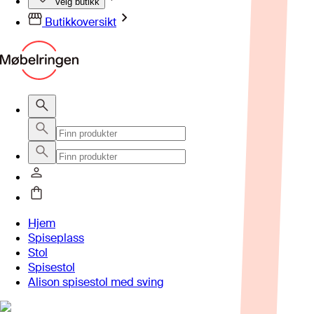
Velg butikk
Butikkoversikt
Hjem
Spiseplass
Stol
Spisestol
Alison spisestol med sving