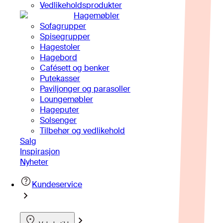
Vedlikeholdsprodukter
Hagemøbler
Sofagrupper
Spisegrupper
Hagestoler
Hagebord
Cafésett og benker
Putekasser
Paviljonger og parasoller
Loungemøbler
Hageputer
Solsenger
Tilbehør og vedlikehold
Salg
Inspirasjon
Nyheter
Kundeservice