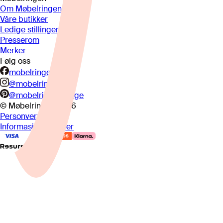
Om Møbelringen
Våre butikker
Ledige stillinger
Presserom
Merker
Følg oss
mobelringen.no
@mobelringen
@mobelringennorge
© Møbelringen
2026
Personvern
Informasjonskapsler