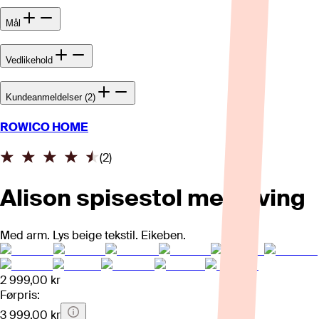
Mål
Vedlikehold
Kundeanmeldelser (2)
ROWICO HOME
(
2
)
Alison spisestol med sving
Med arm. Lys beige tekstil. Eikeben.
2 999,00 kr
Førpris:
3 999,00 kr