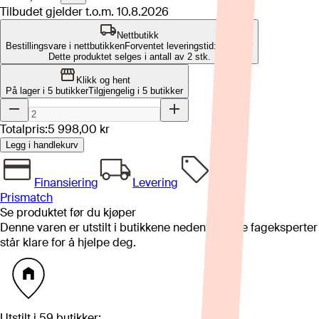
Tilbudet gjelder t.o.m.
10.8.2026
Nettbutikk
Bestillingsvare i nettbutikken
Forventet leveringstid: 4-8 uker
Dette produktet selges i antall av 2 stk.
Klikk og hent
På lager i 5 butikker
Tilgjengelig i
5
butikker
Totalpris:
5 998,00 kr
Legg i handlekurv
Finansiering
Levering
Prismatch
Se produktet før du kjøper
Denne varen er utstilt i butikkene nedenfor. Våre fageksperter
står klare for å hjelpe deg.
Utstilt i
59
butikker
: