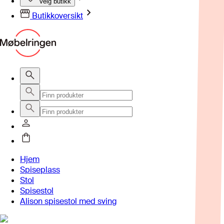
Velg butikk
Butikkoversikt
Hjem
Spiseplass
Stol
Spisestol
Alison spisestol med sving