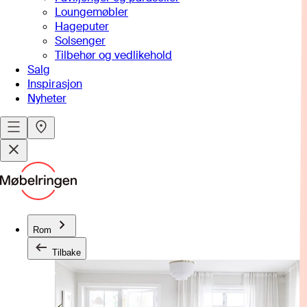
Loungemøbler
Hageputer
Solsenger
Tilbehør og vedlikehold
Salg
Inspirasjon
Nyheter
Rom
Tilbake