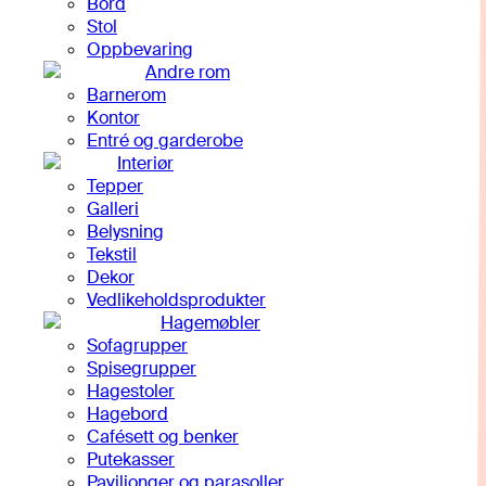
Bord
Stol
Oppbevaring
Andre rom
Barnerom
Kontor
Entré og garderobe
Interiør
Tepper
Galleri
Belysning
Tekstil
Dekor
Vedlikeholdsprodukter
Hagemøbler
Sofagrupper
Spisegrupper
Hagestoler
Hagebord
Cafésett og benker
Putekasser
Paviljonger og parasoller