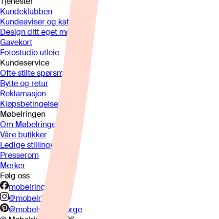
Tjenester
Kundeklubben
Kundeaviser og kataloger
Design ditt eget møbel
Gavekort
Fotostudio utleie
Kundeservice
Ofte stilte spørsmål
Bytte og retur
Reklamasjon
Kjøpsbetingelser
Møbelringen
Om Møbelringen
Våre butikker
Ledige stillinger
Presserom
Merker
Følg oss
mobelringen.no
@mobelringen
@mobelringennorge