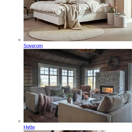
Soverom
Hytte