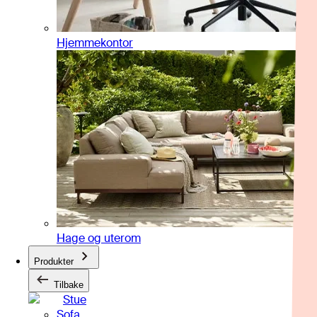
Hjemmekontor
Hage og uterom
Produkter
Tilbake
Stue
Sofa