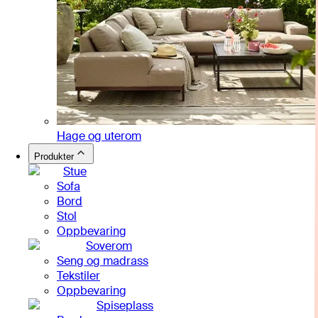
Hage og uterom
Produkter
Stue
Sofa
Bord
Stol
Oppbevaring
Soverom
Seng og madrass
Tekstiler
Oppbevaring
Spiseplass