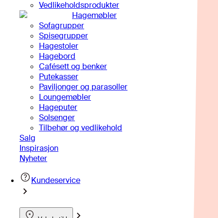
Vedlikeholdsprodukter
Hagemøbler
Sofagrupper
Spisegrupper
Hagestoler
Hagebord
Cafésett og benker
Putekasser
Paviljonger og parasoller
Loungemøbler
Hageputer
Solsenger
Tilbehør og vedlikehold
Salg
Inspirasjon
Nyheter
Kundeservice