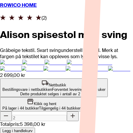
ROWICO HOME
(
2
)
Alison spisestol med sving
Gråbeige tekstil. Svart svingunderstell i metall. Merk at
fargen på tekstilet kan oppleves som lys grå i visse lys.
2 699,00 kr
Nettbutikk
Bestillingsvare i nettbutikken
Forventet leveringstid: 4-8 uker
Dette produktet selges i antall av 2 stk.
Klikk og hent
På lager i 44 butikker
Tilgjengelig i
44
butikker
Totalpris:
5 398,00 kr
Legg i handlekurv