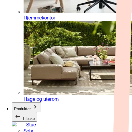
Hjemmekontor
Hage og uterom
Produkter
Tilbake
Stue
Sofa