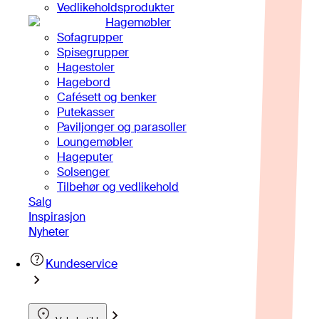
Vedlikeholdsprodukter
Hagemøbler
Sofagrupper
Spisegrupper
Hagestoler
Hagebord
Cafésett og benker
Putekasser
Paviljonger og parasoller
Loungemøbler
Hageputer
Solsenger
Tilbehør og vedlikehold
Salg
Inspirasjon
Nyheter
Kundeservice