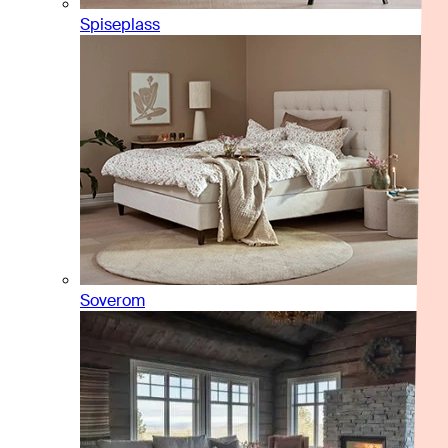
Spiseplass
Soverom