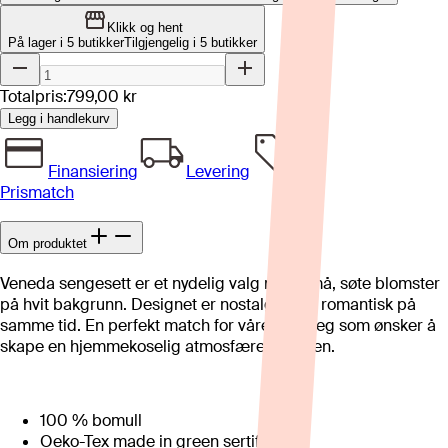
Klikk og hent
På lager i 5 butikker
Tilgjengelig i
5
butikker
Totalpris:
799,00 kr
Legg i handlekurv
Finansiering
Levering
Prismatch
Om produktet
Veneda sengesett er et nydelig valg med små, søte blomster
på hvit bakgrunn. Designet er nostalgisk og romantisk på
samme tid. En perfekt match for våren og deg som ønsker å
skape en hjemmekoselig atmosfære i sengen.
100 % bomull
Oeko-Tex made in green sertifisert