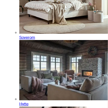
Soverom
Hytte