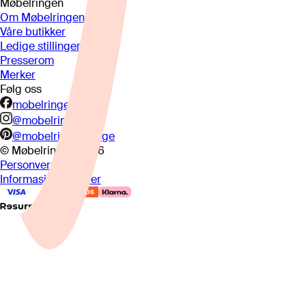
Møbelringen
Om Møbelringen
Våre butikker
Ledige stillinger
Presserom
Merker
Følg oss
mobelringen.no
@mobelringen
@mobelringennorge
© Møbelringen
2026
Personvern
Informasjonskapsler