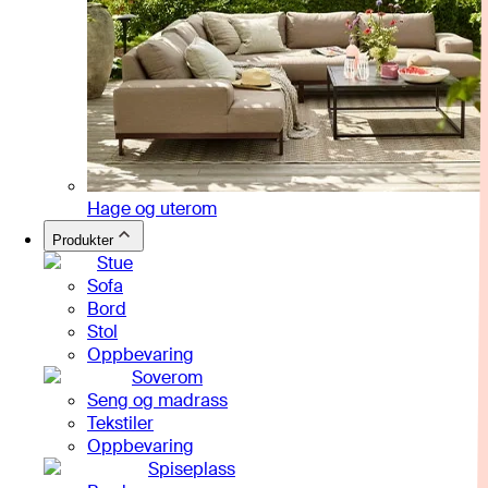
Hage og uterom
Produkter
Stue
Sofa
Bord
Stol
Oppbevaring
Soverom
Seng og madrass
Tekstiler
Oppbevaring
Spiseplass