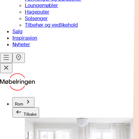
Loungemøbler
Hageputer
Solsenger
Tilbehør og vedlikehold
Salg
Inspirasjon
Nyheter
Rom
Tilbake