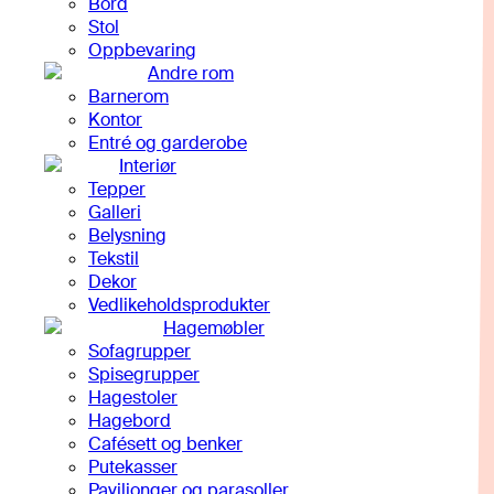
Bord
Stol
Oppbevaring
Andre rom
Barnerom
Kontor
Entré og garderobe
Interiør
Tepper
Galleri
Belysning
Tekstil
Dekor
Vedlikeholdsprodukter
Hagemøbler
Sofagrupper
Spisegrupper
Hagestoler
Hagebord
Cafésett og benker
Putekasser
Paviljonger og parasoller