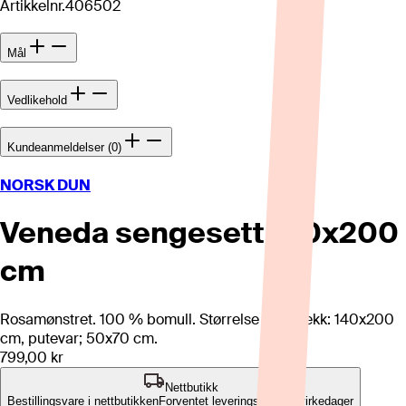
Artikkelnr.
406502
Mål
Vedlikehold
Kundeanmeldelser (0)
NORSK DUN
Veneda sengesett 140x200
cm
Rosamønstret. 100 % bomull. Størrelse dynetrekk: 140x200
cm, putevar; 50x70 cm.
799,00 kr
Nettbutikk
Bestillingsvare i nettbutikken
Forventet leveringstid: 2-7 virkedager