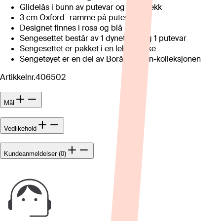
Glidelås i bunn av putevar og dynetrekk
3 cm Oxford- ramme på putevar
Designet finnes i rosa og blå
Sengesettet består av 1 dynetrekk og 1 putevar
Sengesettet er pakket i en lekker eske
Sengetøyet er en del av Borås Cotton-kolleksjonen
Artikkelnr.
406502
Mål
Vedlikehold
Kundeanmeldelser (0)