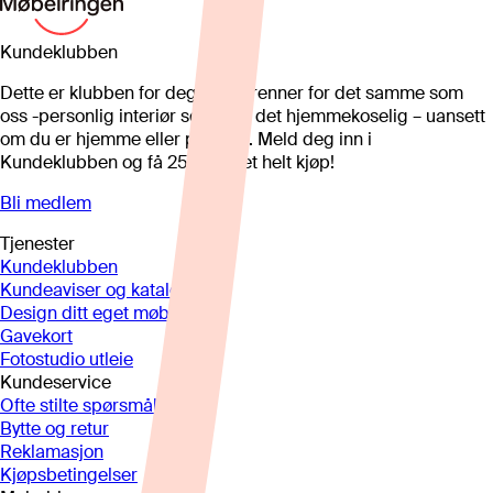
Kundeklubben
Dette er klubben for deg som brenner for det samme som
oss -personlig interiør som gjør det hjemmekoselig – uansett
om du er hjemme eller på hytta. Meld deg inn i
Kundeklubben og få 25%* på et helt kjøp!
Bli medlem
Tjenester
Kundeklubben
Kundeaviser og kataloger
Design ditt eget møbel
Gavekort
Fotostudio utleie
Kundeservice
Ofte stilte spørsmål
Bytte og retur
Reklamasjon
Kjøpsbetingelser