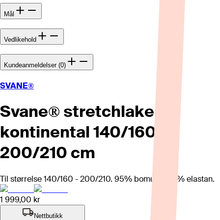
Mål
Vedlikehold
Kundeanmeldelser (0)
SVANE®
Svane® stretchlaken
kontinental 140/160 x
200/210 cm
Til størrelse 140/160 - 200/210. 95% bomull og 5% elastan.
1 999,00 kr
Nettbutikk