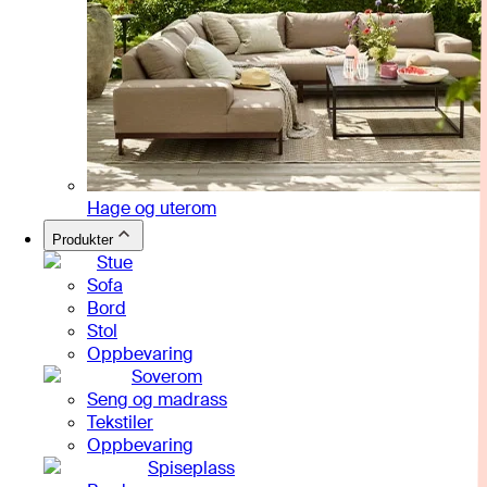
Hage og uterom
Produkter
Stue
Sofa
Bord
Stol
Oppbevaring
Soverom
Seng og madrass
Tekstiler
Oppbevaring
Spiseplass