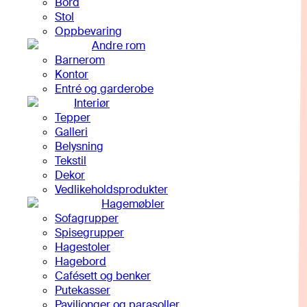
Bord
Stol
Oppbevaring
Andre rom
Barnerom
Kontor
Entré og garderobe
Interiør
Tepper
Galleri
Belysning
Tekstil
Dekor
Vedlikeholdsprodukter
Hagemøbler
Sofagrupper
Spisegrupper
Hagestoler
Hagebord
Cafésett og benker
Putekasser
Paviljonger og parasoller