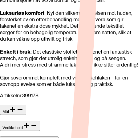
kombinasjonen av 95% bomull og 5% elastan.
Luksuriøs komfort
: Nyt den silkemyke følelsen mot huden,
forsterket av en etterbehandling med aloe vera som gir
lakenet en ekstra dose mykhet. Dette pustende tekstilet
sørger for en behagelig temperatur gjennom natten, slik at
du kan våkne opp uthvilt og frisk.
Enkelt i bruk
: Det elastiske stoffet gir lakenet en fantastisk
stretch, som gjør det utrolig enkelt å ta av og på sengen.
Aldri mer stress med stramme laken som ikke sitter ordentlig!
Gjør soverommet komplett med vårt stretchlaken – for en
søvnopplevelse som er både luksuriøs og praktisk.
Artikkelnr.
399178
Mål
Vedlikehold