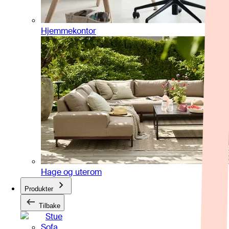
Hjemmekontor
Hage og uterom
Produkter
Tilbake
Stue
Sofa