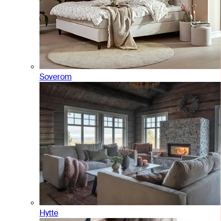
Soverom
Hytte