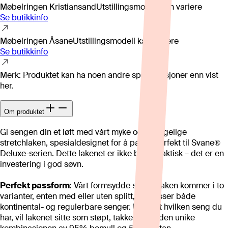
Møbelringen Kristiansand
Utstillingsmodell kan variere
Se butikkinfo
Møbelringen Åsane
Utstillingsmodell kan variere
Se butikkinfo
Merk: Produktet kan ha noen andre spesifikasjoner enn vist
her.
Om produktet
Gi sengen din et løft med vårt myke og behagelige
stretchlaken, spesialdesignet for å passe perfekt til Svane®
Deluxe-serien. Dette lakenet er ikke bare praktisk – det er en
investering i god søvn.
Perfekt passform
: Vårt formsydde stretchlaken kommer i to
varianter, enten med eller uten splitt, og passer både
kontinental- og regulerbare senger. Uansett hvilken seng du
har, vil lakenet sitte som støpt, takket være den unike