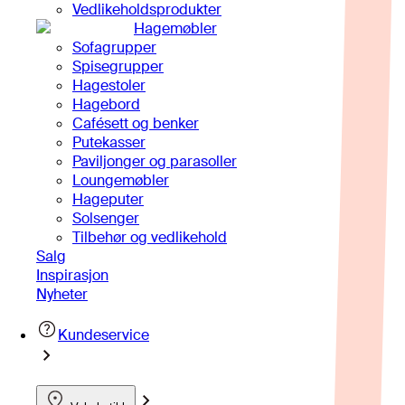
Vedlikeholdsprodukter
Hagemøbler
Sofagrupper
Spisegrupper
Hagestoler
Hagebord
Cafésett og benker
Putekasser
Paviljonger og parasoller
Loungemøbler
Hageputer
Solsenger
Tilbehør og vedlikehold
Salg
Inspirasjon
Nyheter
Kundeservice