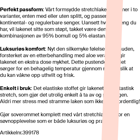
Perfekt passform
: Vårt formsydde stretchlaken kommer i to
varianter, enten med eller uten splitt, og passer både
kontinental- og regulerbare senger. Uansett hvilken seng du
har, vil lakenet sitte som støpt, takket være den unike
kombinasjonen av 95% bomull og 5% elastan.
Luksuriøs komfort
: Nyt den silkemyke følelsen mot huden,
forsterket av en etterbehandling med aloe vera som gir
lakenet en ekstra dose mykhet. Dette pustende tekstilet
sørger for en behagelig temperatur gjennom natten, slik at
du kan våkne opp uthvilt og frisk.
Enkelt i bruk
: Det elastiske stoffet gir lakenet en fantastisk
stretch, som gjør det utrolig enkelt å ta av og på sengen.
Aldri mer stress med stramme laken som ikke sitter ordentlig!
Gjør soverommet komplett med vårt stretchlaken – for en
søvnopplevelse som er både luksuriøs og praktisk.
Artikkelnr.
399178