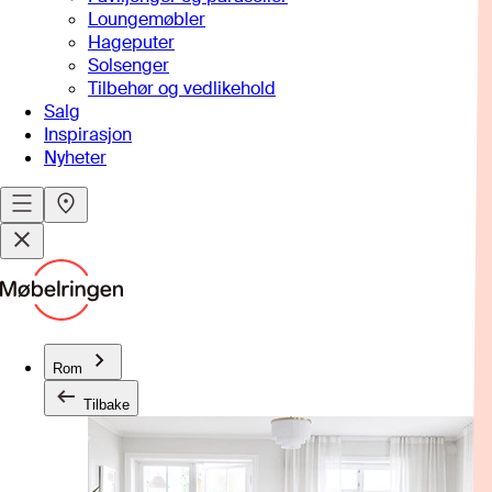
Loungemøbler
Hageputer
Solsenger
Tilbehør og vedlikehold
Salg
Inspirasjon
Nyheter
Rom
Tilbake