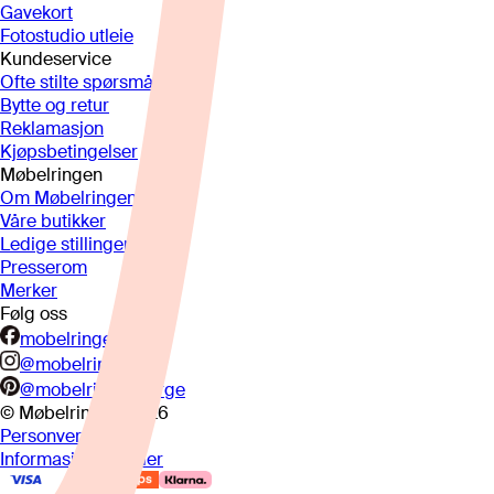
Gavekort
Fotostudio utleie
Kundeservice
Ofte stilte spørsmål
Bytte og retur
Reklamasjon
Kjøpsbetingelser
Møbelringen
Om Møbelringen
Våre butikker
Ledige stillinger
Presserom
Merker
Følg oss
mobelringen.no
@mobelringen
@mobelringennorge
© Møbelringen
2026
Personvern
Informasjonskapsler