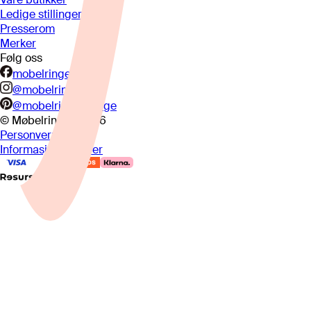
Ledige stillinger
Presserom
Merker
Følg oss
mobelringen.no
@mobelringen
@mobelringennorge
© Møbelringen
2026
Personvern
Informasjonskapsler