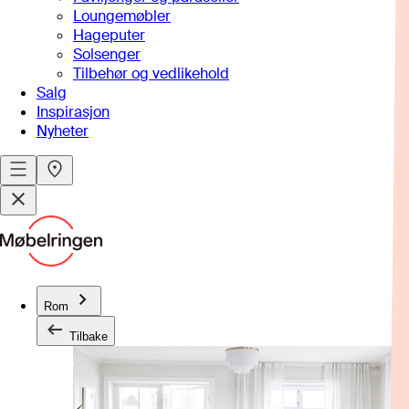
Loungemøbler
Hageputer
Solsenger
Tilbehør og vedlikehold
Salg
Inspirasjon
Nyheter
Rom
Tilbake