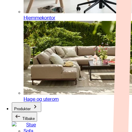
Hjemmekontor
Hage og uterom
Produkter
Tilbake
Stue
Sofa