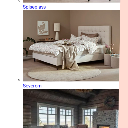
Spiseplass
Soverom