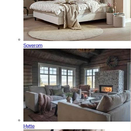
Soverom
Hytte