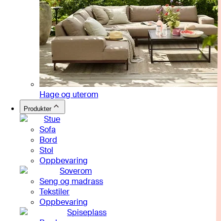
Hage og uterom
Produkter
Stue
Sofa
Bord
Stol
Oppbevaring
Soverom
Seng og madrass
Tekstiler
Oppbevaring
Spiseplass