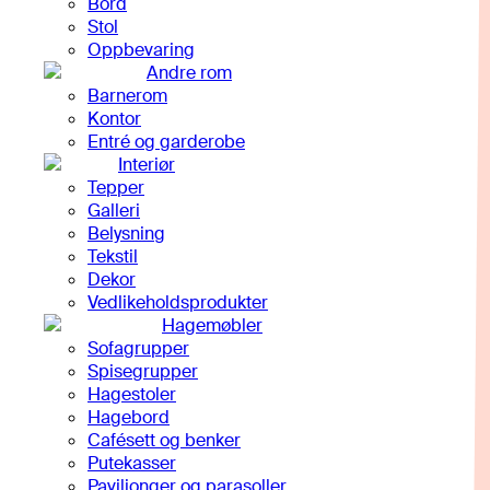
Bord
Stol
Oppbevaring
Andre rom
Barnerom
Kontor
Entré og garderobe
Interiør
Tepper
Galleri
Belysning
Tekstil
Dekor
Vedlikeholdsprodukter
Hagemøbler
Sofagrupper
Spisegrupper
Hagestoler
Hagebord
Cafésett og benker
Putekasser
Paviljonger og parasoller