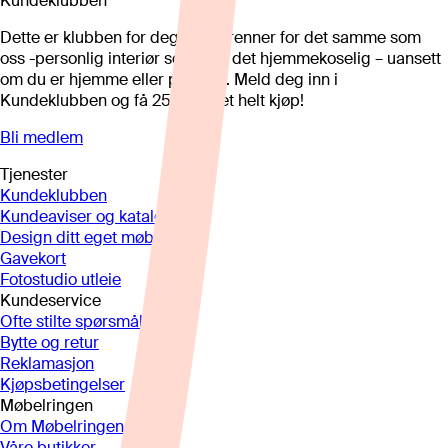
Kundeklubben
Dette er klubben for deg som brenner for det samme som
oss -personlig interiør som gjør det hjemmekoselig – uansett
om du er hjemme eller på hytta. Meld deg inn i
Kundeklubben og få 25%* på et helt kjøp!
Bli medlem
Tjenester
Kundeklubben
Kundeaviser og kataloger
Design ditt eget møbel
Gavekort
Fotostudio utleie
Kundeservice
Ofte stilte spørsmål
Bytte og retur
Reklamasjon
Kjøpsbetingelser
Møbelringen
Om Møbelringen
Våre butikker