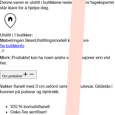
Denne varen er utstilt i butikkene nedenfor. Våre fageksperter
står klare for å hjelpe deg.
Utstilt i
1
butikker
:
Møbelringen Skien
Utstillingsmodell kan variere
Se butikkinfo
Merk: Produktet kan ha noen andre spesifikasjoner enn vist
her.
Om produktet
Vakker flanell med 3 cm oxford ramme på putevar. Glidelås i
bunnen på putevar og dyntrekk.
100 % bomullsflanell
Oeko-Tex sertifisert