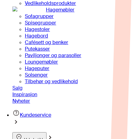
Vedlikeholdsprodukter
Hagemøbler
Sofagrupper
Spisegrupper
Hagestoler
Hagebord
Cafésett og benker
Putekasser
Paviljonger og parasoller
Loungemøbler
Hageputer
Solsenger
Tilbehør og vedlikehold
Salg
Inspirasjon
Nyheter
Kundeservice