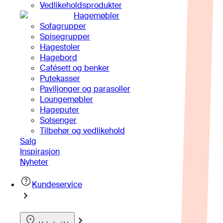
Vedlikeholdsprodukter
Hagemøbler
Sofagrupper
Spisegrupper
Hagestoler
Hagebord
Cafésett og benker
Putekasser
Paviljonger og parasoller
Loungemøbler
Hageputer
Solsenger
Tilbehør og vedlikehold
Salg
Inspirasjon
Nyheter
Kundeservice