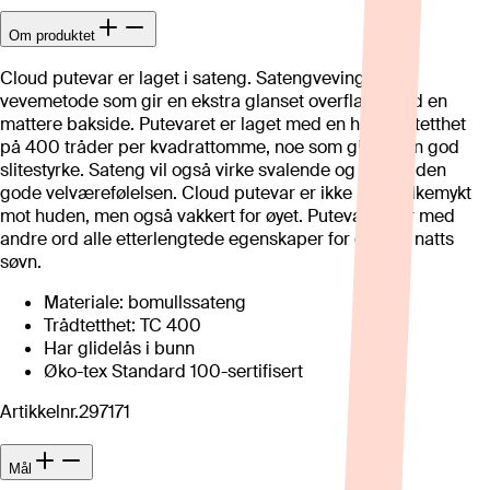
Om produktet
Cloud putevar er laget i sateng. Satengveving er en
vevemetode som gir en ekstra glanset overflate, med en
mattere bakside. Putevaret er laget med en høy trådtetthet
på 400 tråder per kvadrattomme, noe som gir det en god
slitestyrke. Sateng vil også virke svalende og gi deg den
gode velværefølelsen. Cloud putevar er ikke bare silkemykt
mot huden, men også vakkert for øyet. Putevaret har med
andre ord alle etterlengtede egenskaper for en god natts
søvn.
Materiale: bomullssateng
Trådtetthet: TC 400
Har glidelås i bunn
Øko-tex Standard 100-sertifisert
Artikkelnr.
297171
Mål