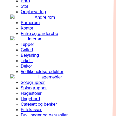
Bord
Stol
Oppbevaring
Andre rom
Barnerom
Kontor
Entré og garderobe
Interiør
Tepper
Galleri
Belysning
Tekstil
Dekor
Vedlikeholdsprodukter
Hagemøbler
Sofagrupper
Spisegrupper
Hagestoler
Hagebord
Cafésett og benker
Putekasser
Paviljonger og parasoller