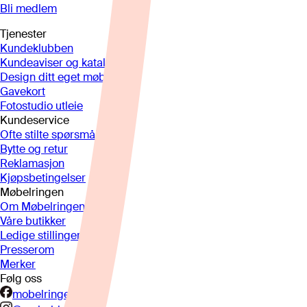
Bli medlem
Tjenester
Kundeklubben
Kundeaviser og kataloger
Design ditt eget møbel
Gavekort
Fotostudio utleie
Kundeservice
Ofte stilte spørsmål
Bytte og retur
Reklamasjon
Kjøpsbetingelser
Møbelringen
Om Møbelringen
Våre butikker
Ledige stillinger
Presserom
Merker
Følg oss
mobelringen.no