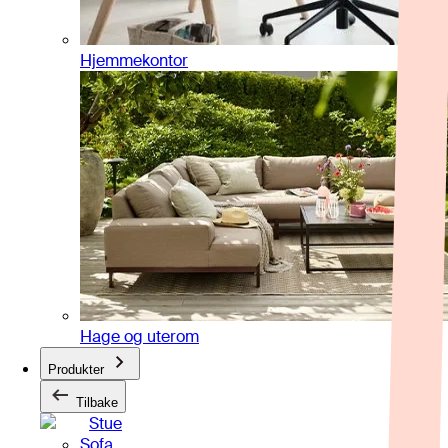
Hjemmekontor
Hage og uterom
Produkter
Tilbake
Stue
Sofa