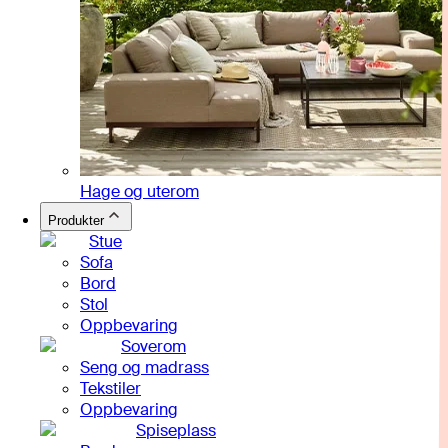
Hage og uterom
Produkter
Stue
Sofa
Bord
Stol
Oppbevaring
Soverom
Seng og madrass
Tekstiler
Oppbevaring
Spiseplass