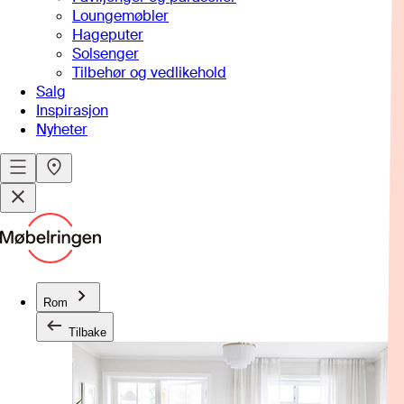
Loungemøbler
Hageputer
Solsenger
Tilbehør og vedlikehold
Salg
Inspirasjon
Nyheter
Rom
Tilbake