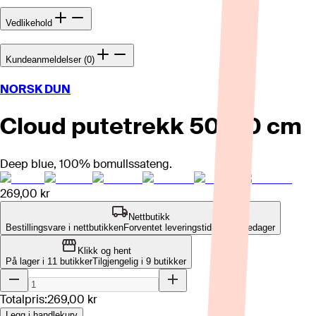
Vedlikehold
Kundeanmeldelser (0)
NORSK DUN
Cloud putetrekk 50x70 cm
Deep blue, 100% bomullssateng.
269,00 kr
Nettbutikk
Bestillingsvare i nettbutikken
Forventet leveringstid: 2-7 virkedager
Klikk og hent
På lager i 11 butikker
Tilgjengelig i
9
butikker
Totalpris:
269,00 kr
Legg i handlekurv