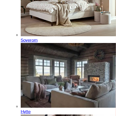
Soverom
Hytte