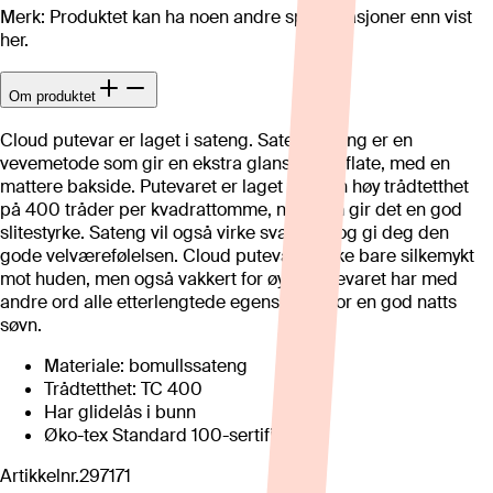
Merk: Produktet kan ha noen andre spesifikasjoner enn vist
her.
Om produktet
Cloud putevar er laget i sateng. Satengveving er en
vevemetode som gir en ekstra glanset overflate, med en
mattere bakside. Putevaret er laget med en høy trådtetthet
på 400 tråder per kvadrattomme, noe som gir det en god
slitestyrke. Sateng vil også virke svalende og gi deg den
gode velværefølelsen. Cloud putevar er ikke bare silkemykt
mot huden, men også vakkert for øyet. Putevaret har med
andre ord alle etterlengtede egenskaper for en god natts
søvn.
Materiale: bomullssateng
Trådtetthet: TC 400
Har glidelås i bunn
Øko-tex Standard 100-sertifisert
Artikkelnr.
297171