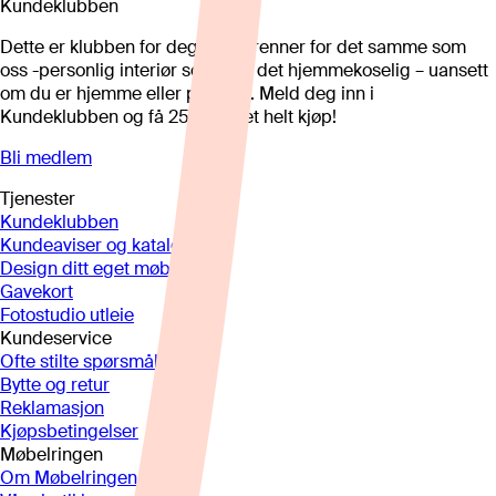
Kundeklubben
Dette er klubben for deg som brenner for det samme som
oss -personlig interiør som gjør det hjemmekoselig – uansett
om du er hjemme eller på hytta. Meld deg inn i
Kundeklubben og få 25%* på et helt kjøp!
Bli medlem
Tjenester
Kundeklubben
Kundeaviser og kataloger
Design ditt eget møbel
Gavekort
Fotostudio utleie
Kundeservice
Ofte stilte spørsmål
Bytte og retur
Reklamasjon
Kjøpsbetingelser
Møbelringen
Om Møbelringen