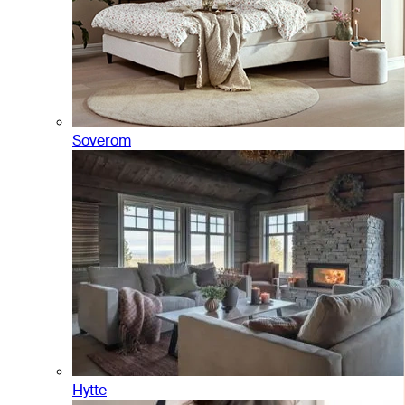
Soverom
Hytte