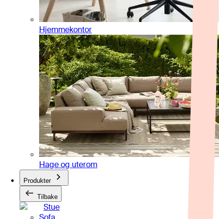
Hjemmekontor
Hage og uterom
Produkter
Tilbake
Stue
Sofa