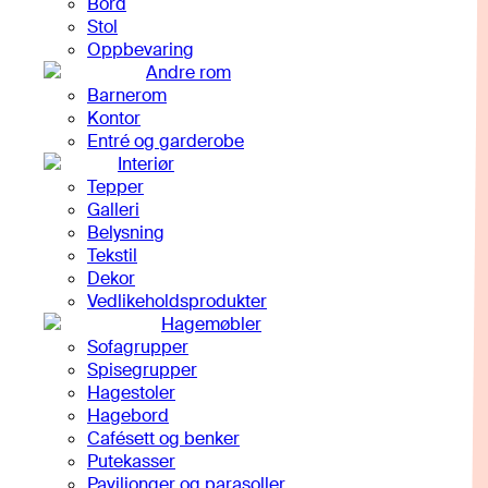
Bord
Stol
Oppbevaring
Andre rom
Barnerom
Kontor
Entré og garderobe
Interiør
Tepper
Galleri
Belysning
Tekstil
Dekor
Vedlikeholdsprodukter
Hagemøbler
Sofagrupper
Spisegrupper
Hagestoler
Hagebord
Cafésett og benker
Putekasser
Paviljonger og parasoller