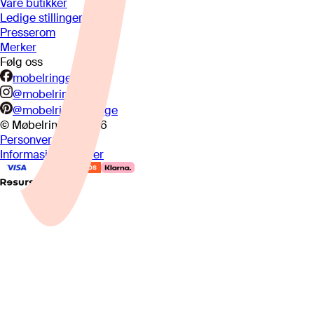
Våre butikker
Ledige stillinger
Presserom
Merker
Følg oss
mobelringen.no
@mobelringen
@mobelringennorge
© Møbelringen
2026
Personvern
Informasjonskapsler