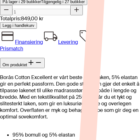
På lager i 29 butikker
Tilgjengelig i
27
butikker
Totalpris:
849,00 kr
Legg i handlekurv
Finansiering
Levering
Prismatch
Om produktet
Borås Cotton Excellent er vårt beste jerseylaken, 5% elastan
gir en perfekt passform. Den gode stretchen gjør det enkelt å
tilpasse lakenet til ulike madrassstørrelser, både i lengde og
bredde. Med en tekstilkvalitet på 250gsm får du et tykt og
slitesterkt laken, som gir en luksuriøs følelse og overlegen
komfort. Overflaten er myk og behagelig, noe som gir deg en
optimal sovekomfort.
95% bomull og 5% elastan