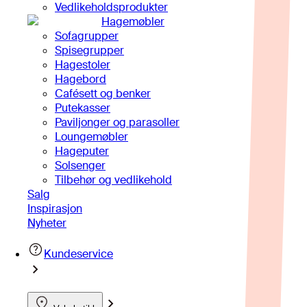
Vedlikeholdsprodukter
Hagemøbler
Sofagrupper
Spisegrupper
Hagestoler
Hagebord
Cafésett og benker
Putekasser
Paviljonger og parasoller
Loungemøbler
Hageputer
Solsenger
Tilbehør og vedlikehold
Salg
Inspirasjon
Nyheter
Kundeservice