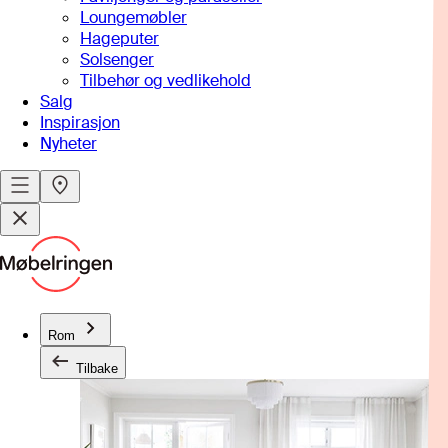
Loungemøbler
Hageputer
Solsenger
Tilbehør og vedlikehold
Salg
Inspirasjon
Nyheter
Rom
Tilbake