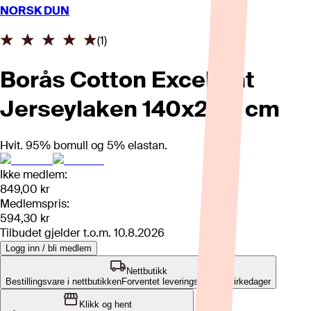
NORSK DUN
(
1
)
Borås Cotton Excellent
Jerseylaken 140x200 cm
Hvit. 95% bomull og 5% elastan.
Ikke medlem:
849,00 kr
Medlemspris:
594,30 kr
Tilbudet gjelder t.o.m.
10.8.2026
Logg inn / bli medlem
Nettbutikk
Bestillingsvare i nettbutikken
Forventet leveringstid: 2-7 virkedager
Klikk og hent