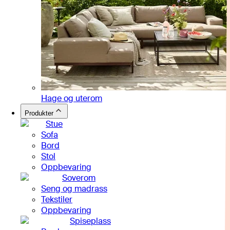
Hage og uterom
Produkter
Stue
Sofa
Bord
Stol
Oppbevaring
Soverom
Seng og madrass
Tekstiler
Oppbevaring
Spiseplass