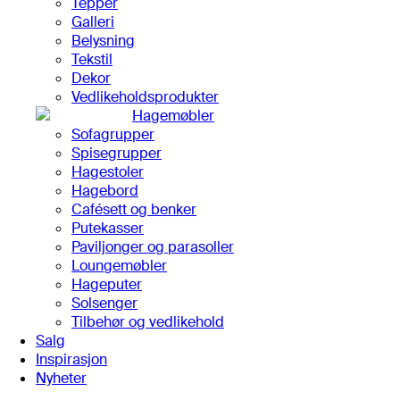
Tepper
Galleri
Belysning
Tekstil
Dekor
Vedlikeholdsprodukter
Hagemøbler
Sofagrupper
Spisegrupper
Hagestoler
Hagebord
Cafésett og benker
Putekasser
Paviljonger og parasoller
Loungemøbler
Hageputer
Solsenger
Tilbehør og vedlikehold
Salg
Inspirasjon
Nyheter