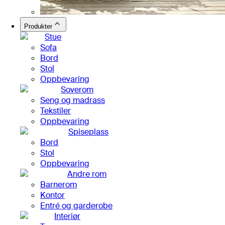
Produkter
Stue
Sofa
Bord
Stol
Oppbevaring
Soverom
Seng og madrass
Tekstiler
Oppbevaring
Spiseplass
Bord
Stol
Oppbevaring
Andre rom
Barnerom
Kontor
Entré og garderobe
Interiør