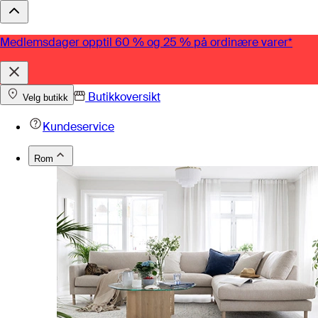
Medlemsdager opptil 60 % og 25 % på ordinære varer*
Butikkoversikt
Velg butikk
Kundeservice
Rom