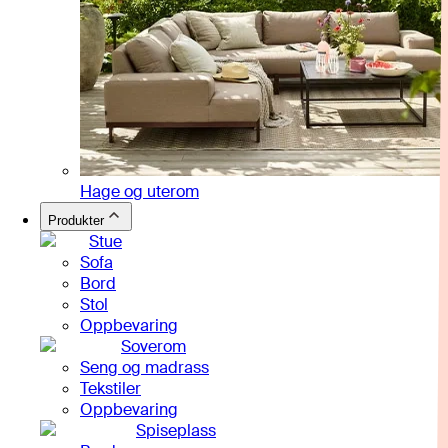
Hage og uterom
Produkter
Stue
Sofa
Bord
Stol
Oppbevaring
Soverom
Seng og madrass
Tekstiler
Oppbevaring
Spiseplass