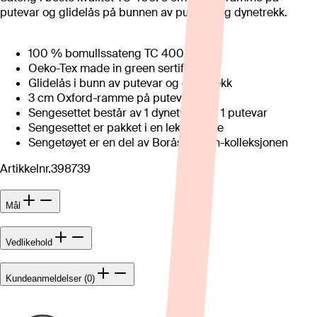
putevar og glidelås på bunnen av putevar og dynetrekk.
100 % bomullssateng TC 400
Oeko-Tex made in green sertifisert
Glidelås i bunn av putevar og dynetrekk
3 cm Oxford-ramme på putevar
Sengesettet består av 1 dynetrekk og 1 putevar
Sengesettet er pakket i en lekker eske
Sengetøyet er en del av Borås Cotton-kolleksjonen
Artikkelnr.
398739
Mål
Vedlikehold
Kundeanmeldelser (0)