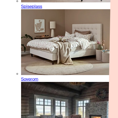
Spiseplass
Soverom