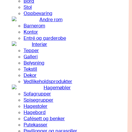
Bord
Stol
Oppbevaring
Andre rom
Barnerom
Kontor
Entré og garderobe
Interiør
Tepper
Galleri
Belysning
Tekstil
Dekor
Vedlikeholdsprodukter
Hagemøbler
Sofagrupper
Spisegrupper
Hagestoler
Hagebord
Cafésett og benker
Putekasser
Paviljonger og parasoller