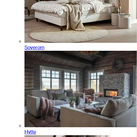
Soverom
Hytte