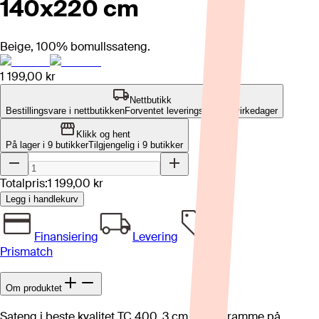
140x220 cm
Beige, 100% bomullssateng.
1 199,00 kr
Nettbutikk
Bestillingsvare i nettbutikken
Forventet leveringstid: 2-7 virkedager
Klikk og hent
På lager i 9 butikker
Tilgjengelig i
9
butikker
Totalpris:
1 199,00 kr
Legg i handlekurv
Finansiering
Levering
Prismatch
Om produktet
Sateng i beste kvalitet TC 400. 3 cm oxford ramme på