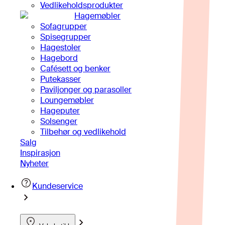
Vedlikeholdsprodukter
Hagemøbler
Sofagrupper
Spisegrupper
Hagestoler
Hagebord
Cafésett og benker
Putekasser
Paviljonger og parasoller
Loungemøbler
Hageputer
Solsenger
Tilbehør og vedlikehold
Salg
Inspirasjon
Nyheter
Kundeservice