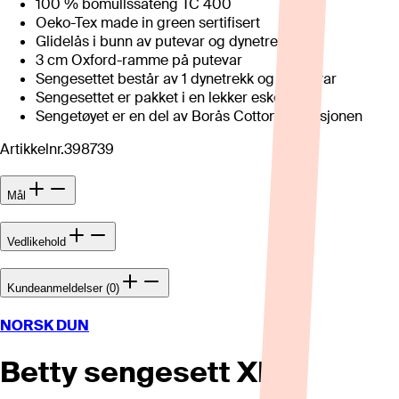
100 % bomullssateng TC 400
Oeko-Tex made in green sertifisert
Glidelås i bunn av putevar og dynetrekk
3 cm Oxford-ramme på putevar
Sengesettet består av 1 dynetrekk og 1 putevar
Sengesettet er pakket i en lekker eske
Sengetøyet er en del av Borås Cotton-kolleksjonen
Artikkelnr.
398739
Mål
Vedlikehold
Kundeanmeldelser (0)
NORSK DUN
Betty sengesett XL