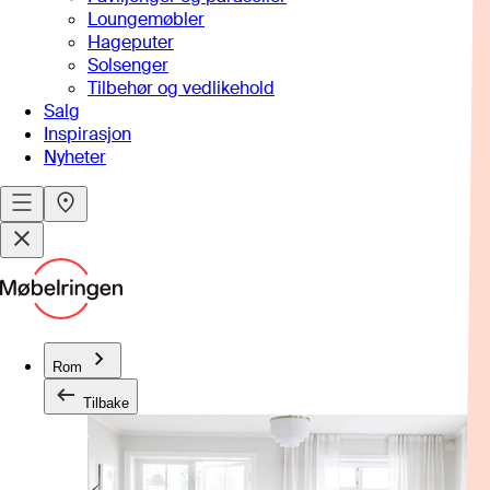
Loungemøbler
Hageputer
Solsenger
Tilbehør og vedlikehold
Salg
Inspirasjon
Nyheter
Rom
Tilbake