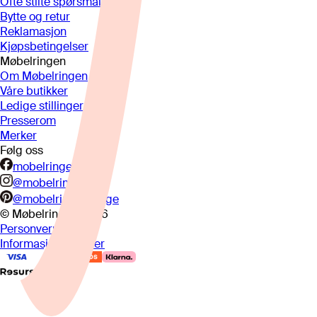
Ofte stilte spørsmål
Bytte og retur
Reklamasjon
Kjøpsbetingelser
Møbelringen
Om Møbelringen
Våre butikker
Ledige stillinger
Presserom
Merker
Følg oss
mobelringen.no
@mobelringen
@mobelringennorge
© Møbelringen
2026
Personvern
Informasjonskapsler