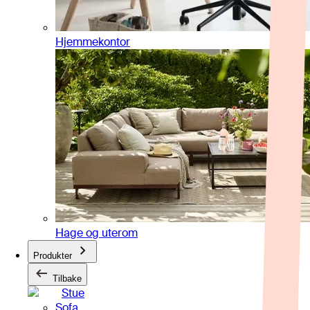
Hjemmekontor
Hage og uterom
Produkter
Tilbake
Stue
Sofa