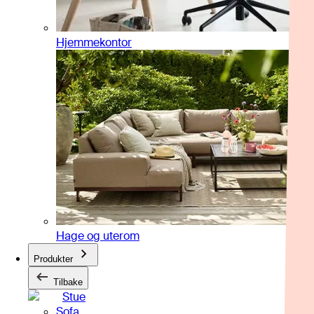
Hjemmekontor
Hage og uterom
Produkter
Tilbake
Stue
Sofa