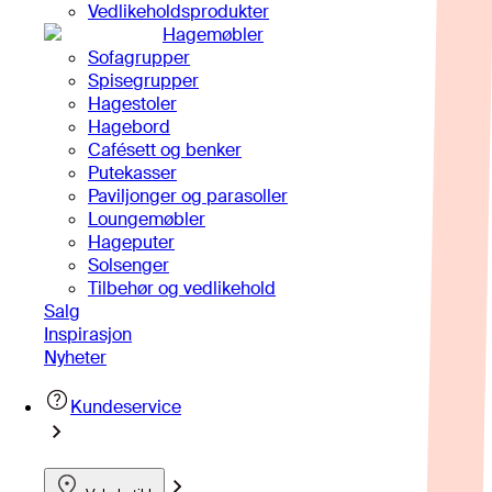
Vedlikeholdsprodukter
Hagemøbler
Sofagrupper
Spisegrupper
Hagestoler
Hagebord
Cafésett og benker
Putekasser
Paviljonger og parasoller
Loungemøbler
Hageputer
Solsenger
Tilbehør og vedlikehold
Salg
Inspirasjon
Nyheter
Kundeservice