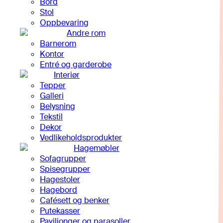
Bord
Stol
Oppbevaring
Andre rom
Barnerom
Kontor
Entré og garderobe
Interiør
Tepper
Galleri
Belysning
Tekstil
Dekor
Vedlikeholdsprodukter
Hagemøbler
Sofagrupper
Spisegrupper
Hagestoler
Hagebord
Cafésett og benker
Putekasser
Paviljonger og parasoller