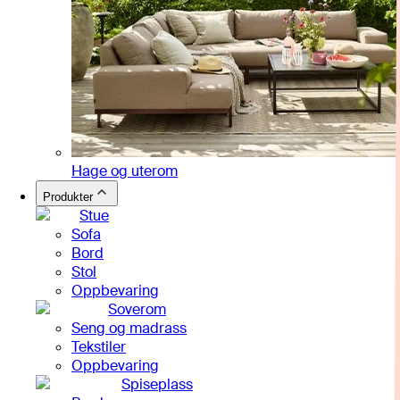
Hage og uterom
Produkter
Stue
Sofa
Bord
Stol
Oppbevaring
Soverom
Seng og madrass
Tekstiler
Oppbevaring
Spiseplass