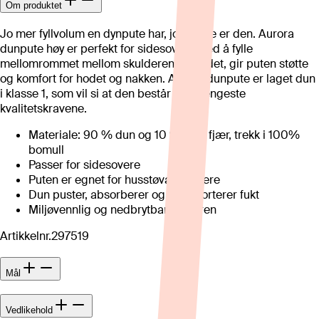
Om produktet
Jo mer fyllvolum en dynpute har, jo høyere er den. Aurora
dunpute høy er perfekt for sidesovere. Ved å fylle
mellomrommet mellom skulderen og hodet, gir puten støtte
og komfort for hodet og nakken. Aurora dunpute er laget dun
i klasse 1, som vil si at den består de strengeste
kvalitetskravene.
Materiale: 90 % dun og 10 % små fjær, trekk i 100%
bomull
Passer for sidesovere
Puten er egnet for husstøvallergikere
Dun puster, absorberer og transporterer fukt
Miljøvennlig og nedbrytbar i naturen
Artikkelnr.
297519
Mål
Vedlikehold