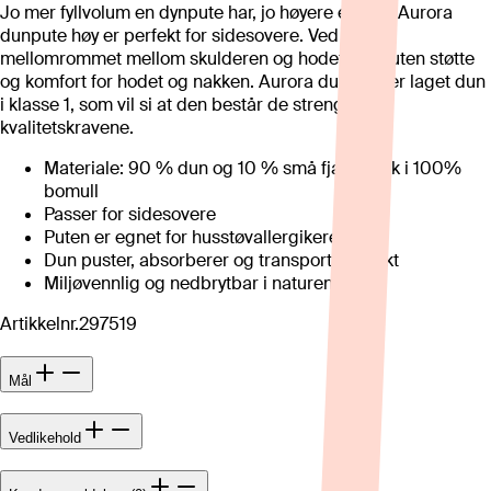
Jo mer fyllvolum en dynpute har, jo høyere er den. Aurora
dunpute høy er perfekt for sidesovere. Ved å fylle
mellomrommet mellom skulderen og hodet, gir puten støtte
og komfort for hodet og nakken. Aurora dunpute er laget dun
i klasse 1, som vil si at den består de strengeste
kvalitetskravene.
Materiale: 90 % dun og 10 % små fjær, trekk i 100%
bomull
Passer for sidesovere
Puten er egnet for husstøvallergikere
Dun puster, absorberer og transporterer fukt
Miljøvennlig og nedbrytbar i naturen
Artikkelnr.
297519
Mål
Vedlikehold