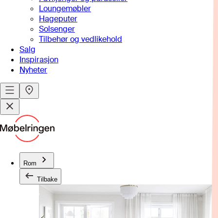
Loungemøbler
Hageputer
Solsenger
Tilbehør og vedlikehold
Salg
Inspirasjon
Nyheter
Rom
Tilbake