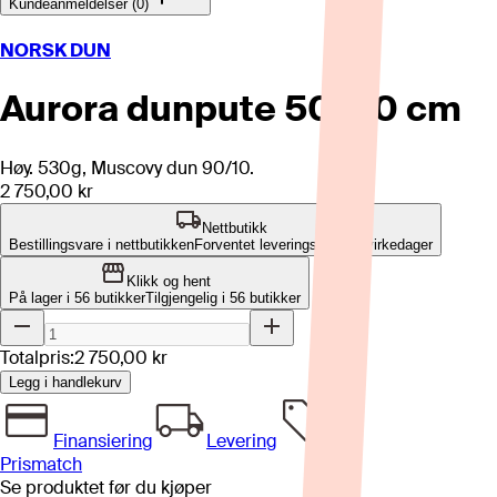
Kundeanmeldelser (0)
NORSK DUN
Aurora dunpute 50x70 cm
Høy. 530g, Muscovy dun 90/10.
2 750,00 kr
Nettbutikk
Bestillingsvare i nettbutikken
Forventet leveringstid: 2-7 virkedager
Klikk og hent
På lager i 56 butikker
Tilgjengelig i
56
butikker
Totalpris:
2 750,00 kr
Legg i handlekurv
Finansiering
Levering
Prismatch
Se produktet før du kjøper