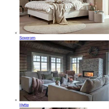
Soverom
Hytte