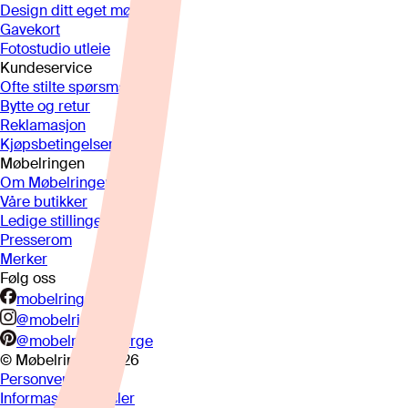
Design ditt eget møbel
Gavekort
Fotostudio utleie
Kundeservice
Ofte stilte spørsmål
Bytte og retur
Reklamasjon
Kjøpsbetingelser
Møbelringen
Om Møbelringen
Våre butikker
Ledige stillinger
Presserom
Merker
Følg oss
mobelringen.no
@mobelringen
@mobelringennorge
© Møbelringen
2026
Personvern
Informasjonskapsler