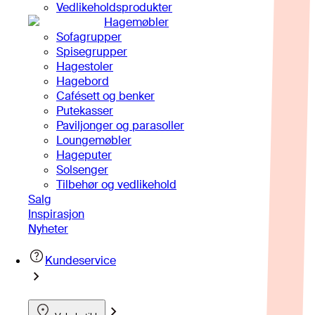
Vedlikeholdsprodukter
Hagemøbler
Sofagrupper
Spisegrupper
Hagestoler
Hagebord
Cafésett og benker
Putekasser
Paviljonger og parasoller
Loungemøbler
Hageputer
Solsenger
Tilbehør og vedlikehold
Salg
Inspirasjon
Nyheter
Kundeservice