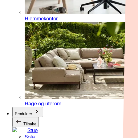
Hjemmekontor
Hage og uterom
Produkter
Tilbake
Stue
Sofa