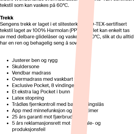
tekstil som kan vaskes på 60°C.
Trekk
Sengens trekk er laget i et slitesterkt OEKO-TEX-sertifisert
tekstil laget av 100% Harmolan (PP). Tekstilet kan enkelt tas
av med delbare glidelåser og vaskes på 60°C, slik at du alltid
har en ren og behagelig seng å sove i.
Justerer ben og rygg
Skuldersone
Vendbar madrass
Overmadrass med vaskbart tekstil
Exclusive Pocket, 8 vindinger
Et ekstra lag Pocket i bunn
Latex stopning
Trådløs fjernkontroll med barnesikringslås
App med minnefunksjon og Sleep timer
25 års garanti mot fjærbrudd
5 års reklamasjonsrett mot materiale- og
produksjonsfeil