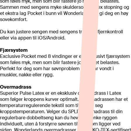
som føles myk, men som blir fastere jo mer det belastes.
Sammen med sengens myke skuldersone, Latex stopning og
et ekstra lag Pocket i bunn vil Wonderland 612 gi deg en høy
sovekomfort.
Du kan justere sengen med sengens trådløse fjernkontroll
eller via appen til iOS/Android.
Fjærsystem
Exclusive Pocket med 8 vindinger er et eksklusivt fjærsystem
som føles myk, men som blir fastere jo mer det belastes.
Perfekt for deg som har søvnproblem eller har vondt i
muskler, nakke eller rygg.
Overmadrass
Superior Pulse Latex er en eksklusiv overmadrass i Latex
som følger kroppens kurver optimalt. Overmadrassen har et
temperaturregulerende tekstil som tilpasser seg
kroppstemperaturen. Velger du SPLIT overmadrass til din
regulerbare dobbeltseng kan du heve og senke ryggen
individuelt, uten å forstyrre søvnen til den som ligger ved
siden. Wonderlands overmadrasser har OEKO-TEX-sertifisert