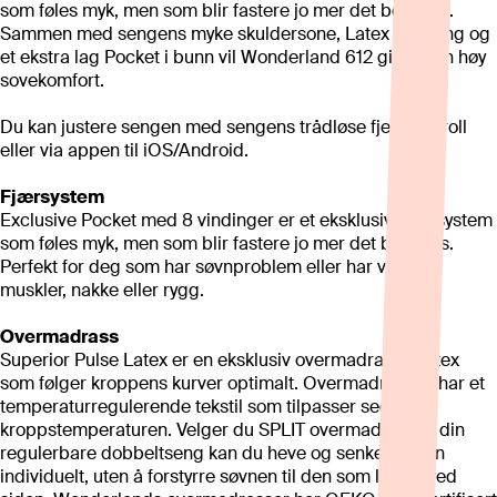
som føles myk, men som blir fastere jo mer det belastes.
Sammen med sengens myke skuldersone, Latex stopning og
et ekstra lag Pocket i bunn vil Wonderland 612 gi deg en høy
sovekomfort.
Du kan justere sengen med sengens trådløse fjernkontroll
eller via appen til iOS/Android.
Fjærsystem
Exclusive Pocket med 8 vindinger er et eksklusivt fjærsystem
som føles myk, men som blir fastere jo mer det belastes.
Perfekt for deg som har søvnproblem eller har vondt i
muskler, nakke eller rygg.
Overmadrass
Superior Pulse Latex er en eksklusiv overmadrass i Latex
som følger kroppens kurver optimalt. Overmadrassen har et
temperaturregulerende tekstil som tilpasser seg
kroppstemperaturen. Velger du SPLIT overmadrass til din
regulerbare dobbeltseng kan du heve og senke ryggen
individuelt, uten å forstyrre søvnen til den som ligger ved