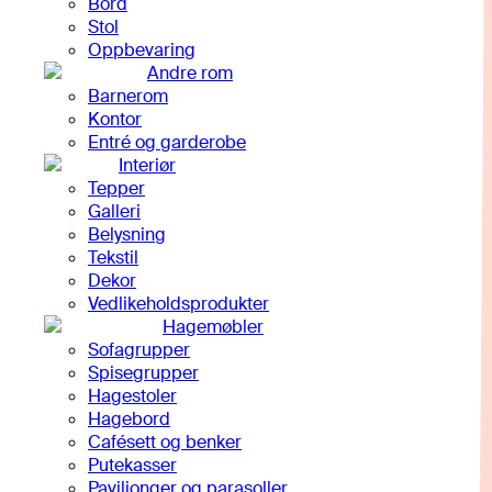
Bord
Stol
Oppbevaring
Andre rom
Barnerom
Kontor
Entré og garderobe
Interiør
Tepper
Galleri
Belysning
Tekstil
Dekor
Vedlikeholdsprodukter
Hagemøbler
Sofagrupper
Spisegrupper
Hagestoler
Hagebord
Cafésett og benker
Putekasser
Paviljonger og parasoller