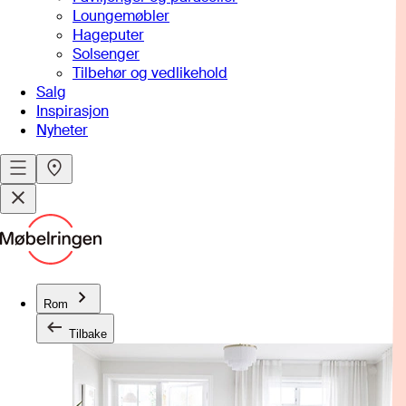
Loungemøbler
Hageputer
Solsenger
Tilbehør og vedlikehold
Salg
Inspirasjon
Nyheter
Rom
Tilbake