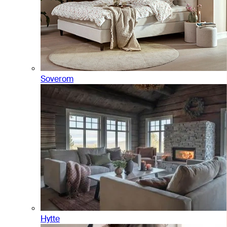
Soverom
Hytte