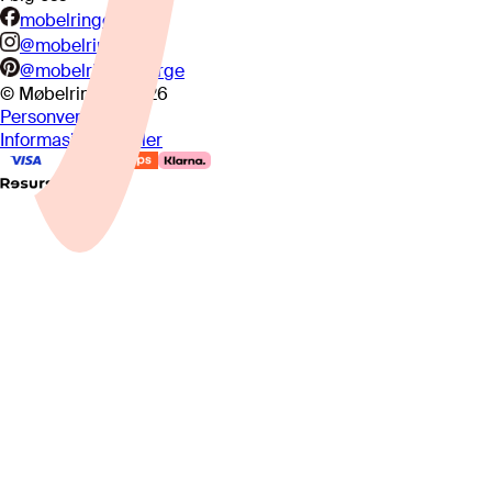
mobelringen.no
@mobelringen
@mobelringennorge
© Møbelringen
2026
Personvern
Informasjonskapsler