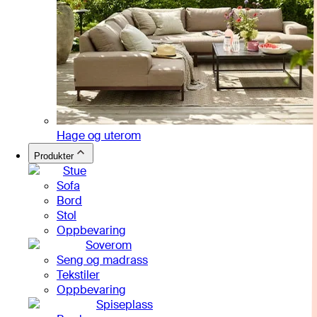
Hage og uterom
Produkter
Stue
Sofa
Bord
Stol
Oppbevaring
Soverom
Seng og madrass
Tekstiler
Oppbevaring
Spiseplass