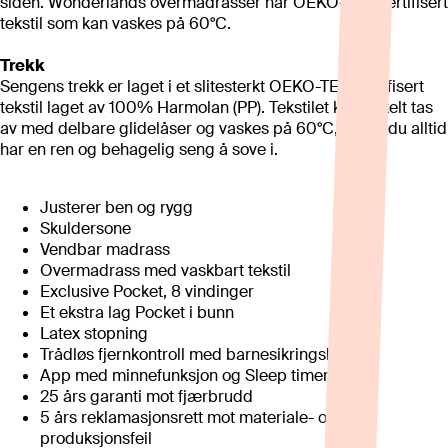
siden. Wonderlands overmadrasser har OEKO-TEX-sertifisert
tekstil som kan vaskes på 60°C.
Trekk
Sengens trekk er laget i et slitesterkt OEKO-TEX-sertifisert
tekstil laget av 100% Harmolan (PP). Tekstilet kan enkelt tas
av med delbare glidelåser og vaskes på 60°C, slik at du alltid
har en ren og behagelig seng å sove i.
Justerer ben og rygg
Skuldersone
Vendbar madrass
Overmadrass med vaskbart tekstil
Exclusive Pocket, 8 vindinger
Et ekstra lag Pocket i bunn
Latex stopning
Trådløs fjernkontroll med barnesikringslås
App med minnefunksjon og Sleep timer
25 års garanti mot fjærbrudd
5 års reklamasjonsrett mot materiale- og
produksjonsfeil