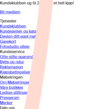
Kundeklubben og få 25%* på et helt kjøp!
Bli medlem
Tjenester
Kundeklubben
Kundeaviser og kataloger
Design ditt eget møbel
Gavekort
Fotostudio utleie
Kundeservice
Ofte stilte spørsmål
Bytte og retur
Reklamasjon
Kjøpsbetingelser
Møbelringen
Om Møbelringen
Våre butikker
Ledige stillinger
Presserom
Merker
Følg oss