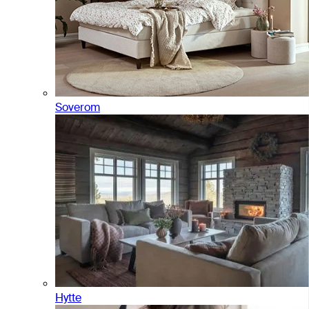
Soverom
Hytte