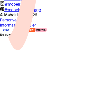
@mobelringen
@mobelringennorge
© Møbelringen
2026
Personvern
Informasjonskapsler