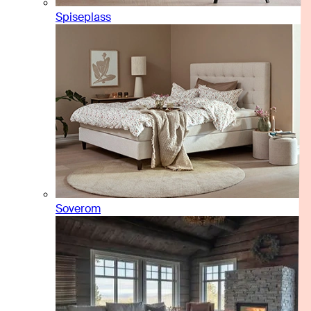
Spiseplass
Soverom