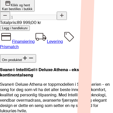
Klikk og hent
Kan bestilles i butikk
Totalpris:
89 999,00 kr
Legg i handlekurv
Finansiering
Levering
Prismatch
Om produktet
Svane® IntelliGel® Deluxe Athena – eksklusiv
kontinentalseng
Svane® Deluxe Athena er toppmodellen i Svane-serien – en
seng for deg som vil ha det aller beste innen søvnkomfort,
kvalitet og personlig tilpasning. Med IntelliGel®-teknologi,
vendbar overmadrass, avanserte fjærsystemer og elegant
design er dette en seng som setter en ny standard for
luksuriøs hvile.