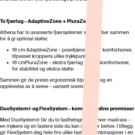
To fjærlag – AdaptiveZone + PluraZone
Athena har to avanserte fjærsystemer som jobber sammen
for å gi optimal støtte:
18 cm AdaptiveZone – posefjærer med 7 komfortsoner,
tilpasset kroppens ulike trykkpunkter
18 cmPluraZone – ekstra fjærlag med 5 komfortsoner,
for stabilitet og ekstra støtte
Sammen gir de presis ergonomisk tilpasning og en
opplevelse av å sveve – uansett sovestilling.
DuoSystem® og FlexSystem – komfort på dine premisser
Med DuoSystem® får du to fasthetsgrader i hver madrass –
en mykere og en fastere side du kan snu etter behov. I tillegg
gir FlexSystem deg hele fire ulike fasthetskombinasjoner i én