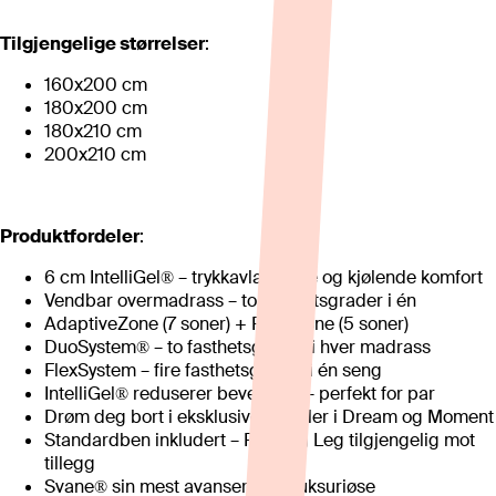
Tilgjengelige størrelser
:
160x200 cm
180x200 cm
180x210 cm
200x210 cm
Produktfordeler
:
6 cm IntelliGel® – trykkavlastende og kjølende komfort
Vendbar overmadrass – to mykhetsgrader i én
AdaptiveZone (7 soner) + PluraZone (5 soner)
DuoSystem® – to fasthetsgrader i hver madrass
FlexSystem – fire fasthetsgrader i én seng
IntelliGel® reduserer bevegelse – perfekt for par
Drøm deg bort i eksklusive tekstiler i Dream og Moment
Standardben inkludert – Floating Leg tilgjengelig mot
tillegg
Svane® sin mest avanserte og luksuriøse