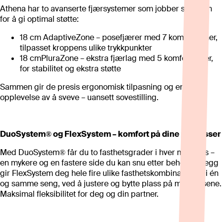
Athena har to avanserte fjærsystemer som jobber sammen
for å gi optimal støtte:
18 cm AdaptiveZone – posefjærer med 7 komfortsoner,
tilpasset kroppens ulike trykkpunkter
18 cmPluraZone – ekstra fjærlag med 5 komfortsoner,
for stabilitet og ekstra støtte
Sammen gir de presis ergonomisk tilpasning og en
opplevelse av å sveve – uansett sovestilling.
DuoSystem® og FlexSystem – komfort på dine premisser
Med DuoSystem® får du to fasthetsgrader i hver madrass –
en mykere og en fastere side du kan snu etter behov. I tillegg
gir FlexSystem deg hele fire ulike fasthetskombinasjoner i én
og samme seng, ved å justere og bytte plass på madrassene.
Maksimal fleksibilitet for deg og din partner.