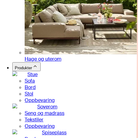
Hage og uterom
Produkter
Stue
Sofa
Bord
Stol
Oppbevaring
Soverom
Seng og madrass
Tekstiler
Oppbevaring
Spiseplass