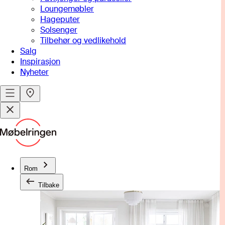
Loungemøbler
Hageputer
Solsenger
Tilbehør og vedlikehold
Salg
Inspirasjon
Nyheter
Rom
Tilbake