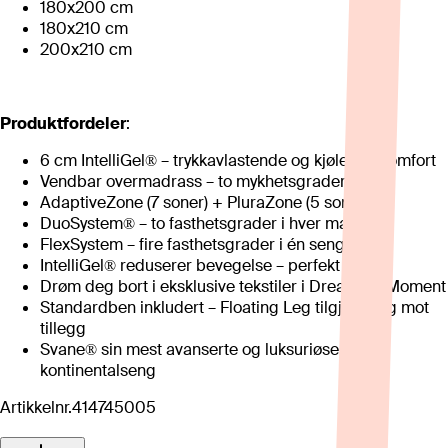
180x200 cm
180x210 cm
200x210 cm
Produktfordeler
:
6 cm IntelliGel® – trykkavlastende og kjølende komfort
Vendbar overmadrass – to mykhetsgrader i én
AdaptiveZone (7 soner) + PluraZone (5 soner)
DuoSystem® – to fasthetsgrader i hver madrass
FlexSystem – fire fasthetsgrader i én seng
IntelliGel® reduserer bevegelse – perfekt for par
Drøm deg bort i eksklusive tekstiler i Dream og Moment
Standardben inkludert – Floating Leg tilgjengelig mot
tillegg
Svane® sin mest avanserte og luksuriøse
kontinentalseng
Artikkelnr.
414745005