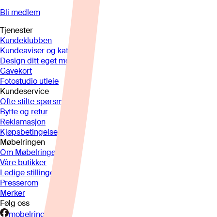
Bli medlem
Tjenester
Kundeklubben
Kundeaviser og kataloger
Design ditt eget møbel
Gavekort
Fotostudio utleie
Kundeservice
Ofte stilte spørsmål
Bytte og retur
Reklamasjon
Kjøpsbetingelser
Møbelringen
Om Møbelringen
Våre butikker
Ledige stillinger
Presserom
Merker
Følg oss
mobelringen.no