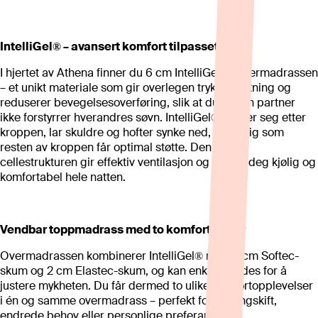
IntelliGel® – avansert komfort tilpasset deg
I hjertet av Athena finner du 6 cm IntelliGel® i overmadrassen
– et unikt materiale som gir overlegen trykkavlastning og
reduserer bevegelsesoverføring, slik at du og din partner
ikke forstyrrer hverandres søvn. IntelliGel® former seg etter
kroppen, lar skuldre og hofter synke ned, samtidig som
resten av kroppen får optimal støtte. Den åpne
cellestrukturen gir effektiv ventilasjon og holder deg kjølig og
komfortabel hele natten.
Vendbar toppmadrass med to komfortnivåer
Overmadrassen kombinerer IntelliGel® med 4 cm Softec-
skum og 2 cm Elastec-skum, og kan enkelt vendes for å
justere mykheten. Du får dermed to ulike komfortopplevelser
i én og samme overmadrass – perfekt for sesongskift,
endrede behov eller personlige preferanser.