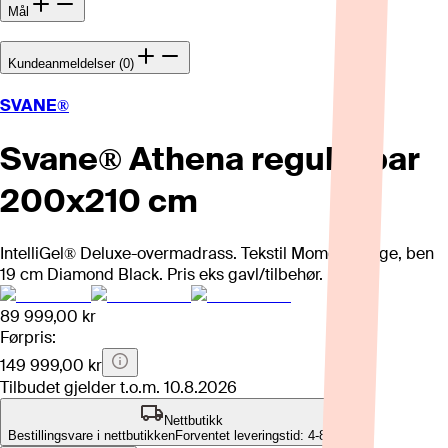
Mål
Kundeanmeldelser (0)
SVANE®
Svane® Athena regulerbar
200x210 cm
IntelliGel® Deluxe-overmadrass. Tekstil Moment Beige, ben
19 cm Diamond Black. Pris eks gavl/tilbehør.
89 999,00 kr
Førpris:
149 999,00 kr
Tilbudet gjelder t.o.m.
10.8.2026
Nettbutikk
Bestillingsvare i nettbutikken
Forventet leveringstid: 4-8 uker