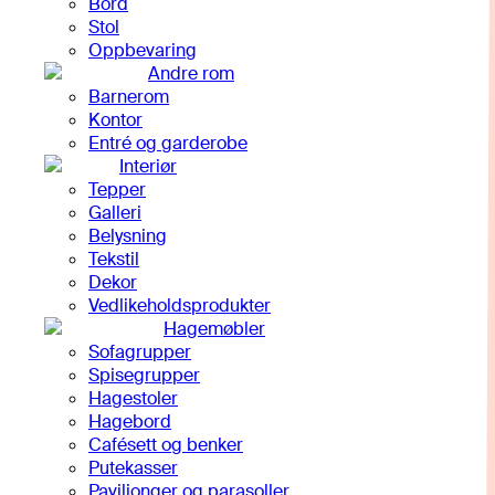
Bord
Stol
Oppbevaring
Andre rom
Barnerom
Kontor
Entré og garderobe
Interiør
Tepper
Galleri
Belysning
Tekstil
Dekor
Vedlikeholdsprodukter
Hagemøbler
Sofagrupper
Spisegrupper
Hagestoler
Hagebord
Cafésett og benker
Putekasser
Paviljonger og parasoller