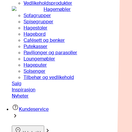
Vedlikeholdsprodukter
Hagemøbler
Sofagrupper
Spisegrupper
Hagestoler
Hagebord
Cafésett og benker
Putekasser
Paviljonger og parasoller
Loungemøbler
Hageputer
Solsenger
Tilbehør og vedlikehold
Salg
Inspirasjon
Nyheter
Kundeservice