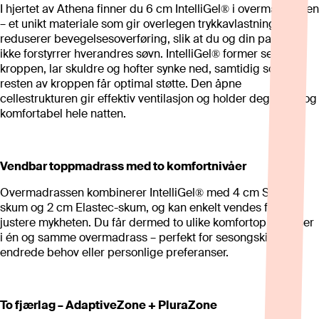
I hjertet av Athena finner du 6 cm IntelliGel® i overmadrassen
– et unikt materiale som gir overlegen trykkavlastning og
reduserer bevegelsesoverføring, slik at du og din partner
ikke forstyrrer hverandres søvn. IntelliGel® former seg etter
kroppen, lar skuldre og hofter synke ned, samtidig som
resten av kroppen får optimal støtte. Den åpne
cellestrukturen gir effektiv ventilasjon og holder deg kjølig og
komfortabel hele natten.
Vendbar toppmadrass med to komfortnivåer
Overmadrassen kombinerer IntelliGel® med 4 cm Softec-
skum og 2 cm Elastec-skum, og kan enkelt vendes for å
justere mykheten. Du får dermed to ulike komfortopplevelser
i én og samme overmadrass – perfekt for sesongskift,
endrede behov eller personlige preferanser.
To fjærlag – AdaptiveZone + PluraZone