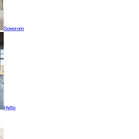
Soverom
Hytte