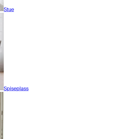
Stue
Spiseplass