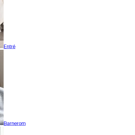
Entré
Barnerom