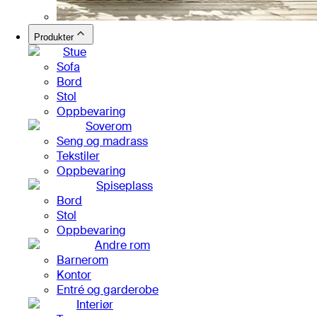
Produkter
Stue
Sofa
Bord
Stol
Oppbevaring
Soverom
Seng og madrass
Tekstiler
Oppbevaring
Spiseplass
Bord
Stol
Oppbevaring
Andre rom
Barnerom
Kontor
Entré og garderobe
Interiør