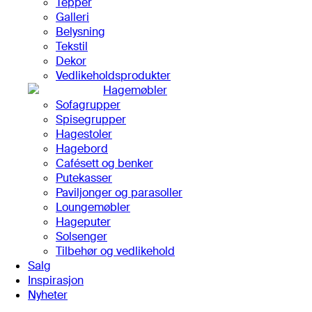
Tepper
Galleri
Belysning
Tekstil
Dekor
Vedlikeholdsprodukter
Hagemøbler
Sofagrupper
Spisegrupper
Hagestoler
Hagebord
Cafésett og benker
Putekasser
Paviljonger og parasoller
Loungemøbler
Hageputer
Solsenger
Tilbehør og vedlikehold
Salg
Inspirasjon
Nyheter