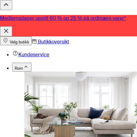
Medlemsdager opptil 60 % og 25 % på ordinære varer*
Butikkoversikt
Velg butikk
Kundeservice
Rom