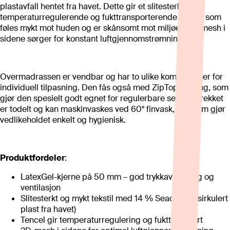
plastavfall hentet fra havet. Dette gir et slitesterkt,
temperaturregulerende og fukttransporterende tekstil, som
føles mykt mot huden og er skånsomt mot miljøet. 3D-mesh i
sidene sørger for konstant luftgjennomstrømning.
Overmadrassen er vendbar og har to ulike komfortsoner for
individuell tilpasning. Den fås også med ZipTop-løsning, som
gjør den spesielt godt egnet for regulerbare senger. Trekket
er todelt og kan maskinvaskes ved 60° finvask, noe som gjør
vedlikeholdet enkelt og hygienisk.
Produktfordeler
:
LatexGel-kjerne på 50 mm – god trykkavlastning og
ventilasjon
Slitesterkt og mykt tekstil med 14 % Seaqual (resirkulert
plast fra havet)
Tencel gir temperaturregulering og fukttransport