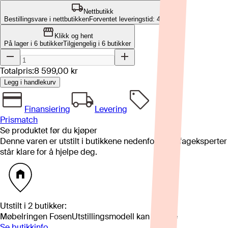
Nettbutikk
Bestillingsvare i nettbutikken
Forventet leveringstid: 4-8 uker
Klikk og hent
På lager i 6 butikker
Tilgjengelig i
6
butikker
Totalpris:
8 599,00 kr
Legg i handlekurv
Finansiering
Levering
Prismatch
Se produktet før du kjøper
Denne varen er utstilt i butikkene nedenfor. Våre fageksperter
står klare for å hjelpe deg.
Utstilt i
2
butikker
:
Møbelringen Fosen
Utstillingsmodell kan variere
Se butikkinfo