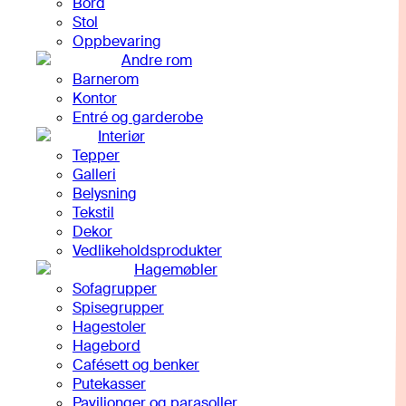
Bord
Stol
Oppbevaring
Andre rom
Barnerom
Kontor
Entré og garderobe
Interiør
Tepper
Galleri
Belysning
Tekstil
Dekor
Vedlikeholdsprodukter
Hagemøbler
Sofagrupper
Spisegrupper
Hagestoler
Hagebord
Cafésett og benker
Putekasser
Paviljonger og parasoller