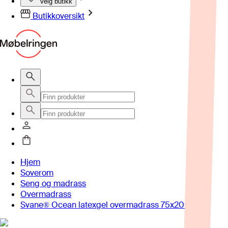
Velg butikk
Butikkoversikt
Hjem
Soverom
Seng og madrass
Overmadrass
Svane® Ocean latexgel overmadrass 75x200 cm