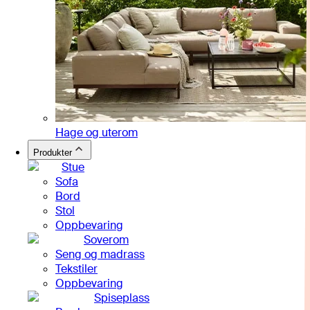
Hage og uterom
Produkter
Stue
Sofa
Bord
Stol
Oppbevaring
Soverom
Seng og madrass
Tekstiler
Oppbevaring
Spiseplass