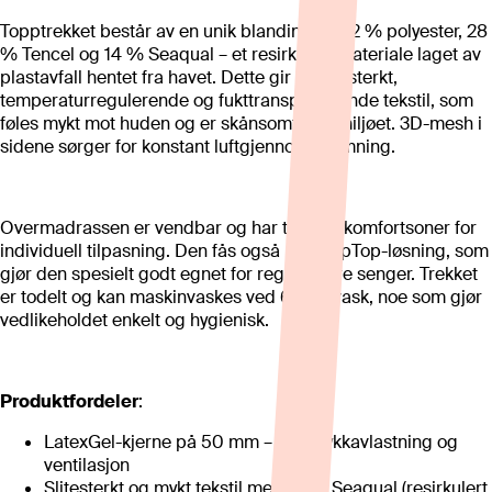
Topptrekket består av en unik blanding av 52 % polyester, 28
% Tencel og 14 % Seaqual – et resirkulert materiale laget av
plastavfall hentet fra havet. Dette gir et slitesterkt,
temperaturregulerende og fukttransporterende tekstil, som
føles mykt mot huden og er skånsomt mot miljøet. 3D-mesh i
sidene sørger for konstant luftgjennomstrømning.
Overmadrassen er vendbar og har to ulike komfortsoner for
individuell tilpasning. Den fås også med ZipTop-løsning, som
gjør den spesielt godt egnet for regulerbare senger. Trekket
er todelt og kan maskinvaskes ved 60° finvask, noe som gjør
vedlikeholdet enkelt og hygienisk.
Produktfordeler
:
LatexGel-kjerne på 50 mm – god trykkavlastning og
ventilasjon
Slitesterkt og mykt tekstil med 14 % Seaqual (resirkulert