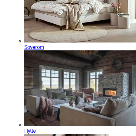
Soverom
Hytte