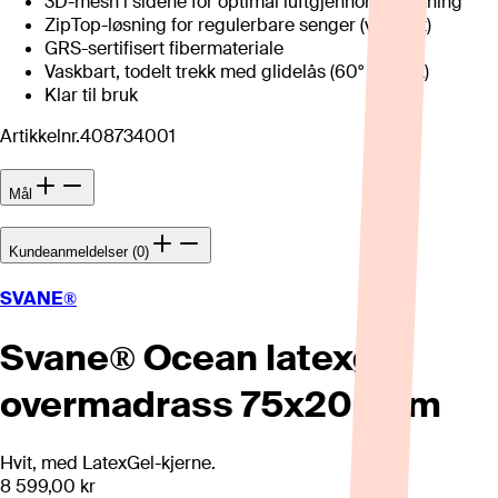
3D-mesh i sidene for optimal luftgjennomstrømning
ZipTop-løsning for regulerbare senger (valgfritt)
GRS-sertifisert fibermateriale
Vaskbart, todelt trekk med glidelås (60° finvask)
Klar til bruk
Artikkelnr.
408734001
Mål
Kundeanmeldelser (0)
SVANE®
Svane® Ocean latexgel
overmadrass 75x200 cm
Hvit, med LatexGel-kjerne.
8 599,00 kr