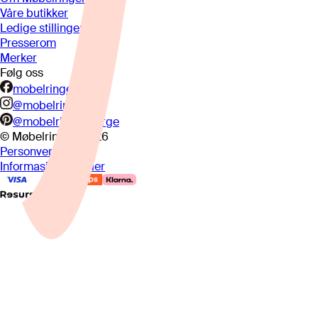
Våre butikker
Ledige stillinger
Presserom
Merker
Følg oss
mobelringen.no
@mobelringen
@mobelringennorge
© Møbelringen
2026
Personvern
Informasjonskapsler