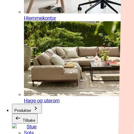
Hjemmekontor
Hage og uterom
Produkter
Tilbake
Stue
Sofa