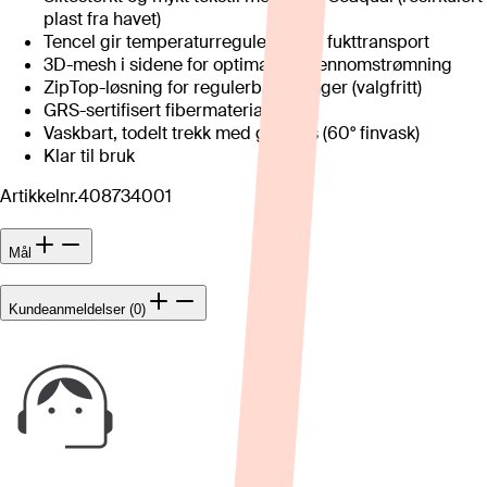
plast fra havet)
Tencel gir temperaturregulering og fukttransport
3D-mesh i sidene for optimal luftgjennomstrømning
ZipTop-løsning for regulerbare senger (valgfritt)
GRS-sertifisert fibermateriale
Vaskbart, todelt trekk med glidelås (60° finvask)
Klar til bruk
Artikkelnr.
408734001
Mål
Kundeanmeldelser (0)