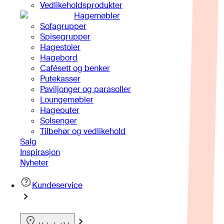
Vedlikeholdsprodukter
Hagemøbler
Sofagrupper
Spisegrupper
Hagestoler
Hagebord
Cafésett og benker
Putekasser
Paviljonger og parasoller
Loungemøbler
Hageputer
Solsenger
Tilbehør og vedlikehold
Salg
Inspirasjon
Nyheter
Kundeservice