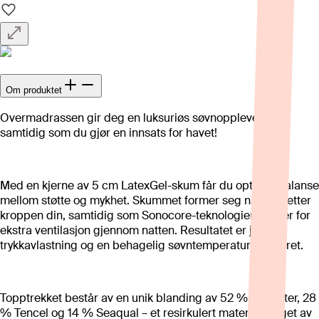
Om produktet
Overmadrassen gir deg en luksuriøs søvnopplevelse –
samtidig som du gjør en innsats for havet!
Med en kjerne av 5 cm LatexGel-skum får du optimal balanse
mellom støtte og mykhet. Skummet former seg naturlig etter
kroppen din, samtidig som Sonocore-teknologien sørger for
ekstra ventilasjon gjennom natten. Resultatet er jevn
trykkavlastning og en behagelig søvntemperatur, hele året.
Topptrekket består av en unik blanding av 52 % polyester, 28
% Tencel og 14 % Seaqual – et resirkulert materiale laget av