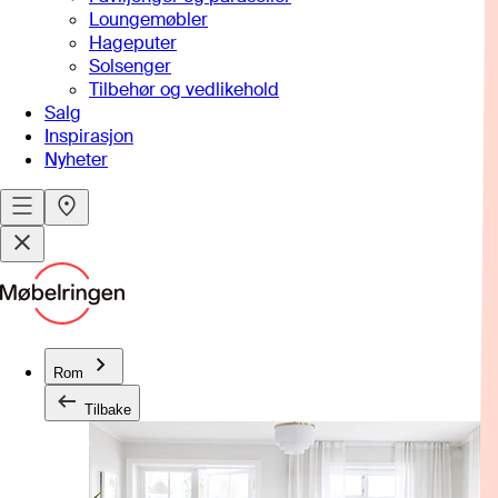
Loungemøbler
Hageputer
Solsenger
Tilbehør og vedlikehold
Salg
Inspirasjon
Nyheter
Rom
Tilbake