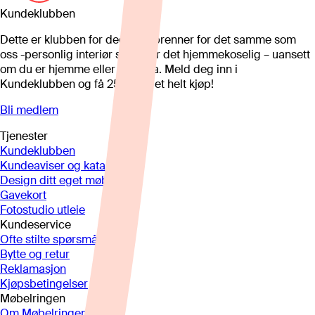
Kundeklubben
Dette er klubben for deg som brenner for det samme som
oss -personlig interiør som gjør det hjemmekoselig – uansett
om du er hjemme eller på hytta. Meld deg inn i
Kundeklubben og få 25%* på et helt kjøp!
Bli medlem
Tjenester
Kundeklubben
Kundeaviser og kataloger
Design ditt eget møbel
Gavekort
Fotostudio utleie
Kundeservice
Ofte stilte spørsmål
Bytte og retur
Reklamasjon
Kjøpsbetingelser
Møbelringen
Om Møbelringen