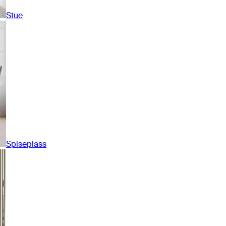
Stue
Spiseplass