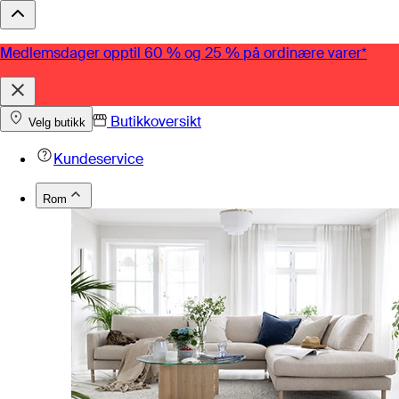
Medlemsdager opptil 60 % og 25 % på ordinære varer*
Butikkoversikt
Velg butikk
Kundeservice
Rom