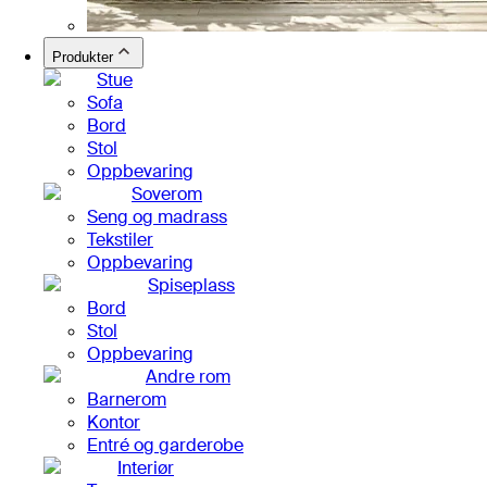
Produkter
Stue
Sofa
Bord
Stol
Oppbevaring
Soverom
Seng og madrass
Tekstiler
Oppbevaring
Spiseplass
Bord
Stol
Oppbevaring
Andre rom
Barnerom
Kontor
Entré og garderobe
Interiør