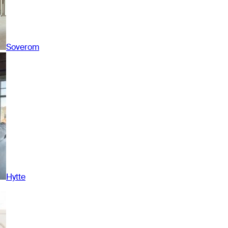
Soverom
Hytte