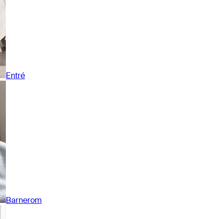
Entré
Barnerom