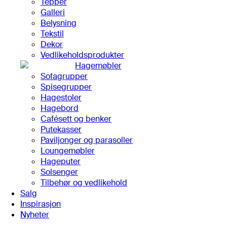
Tepper
Galleri
Belysning
Tekstil
Dekor
Vedlikeholdsprodukter
Hagemøbler
Sofagrupper
Spisegrupper
Hagestoler
Hagebord
Cafésett og benker
Putekasser
Paviljonger og parasoller
Loungemøbler
Hageputer
Solsenger
Tilbehør og vedlikehold
Salg
Inspirasjon
Nyheter