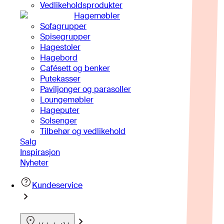
Vedlikeholdsprodukter
Hagemøbler
Sofagrupper
Spisegrupper
Hagestoler
Hagebord
Cafésett og benker
Putekasser
Paviljonger og parasoller
Loungemøbler
Hageputer
Solsenger
Tilbehør og vedlikehold
Salg
Inspirasjon
Nyheter
Kundeservice