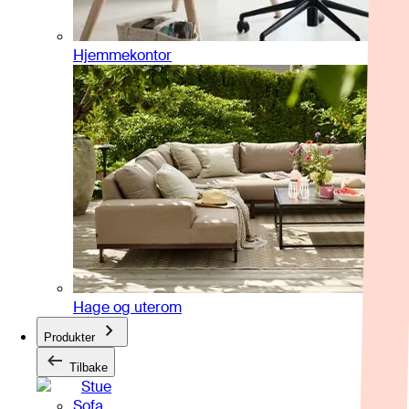
Hjemmekontor
Hage og uterom
Produkter
Tilbake
Stue
Sofa