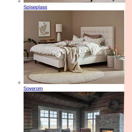
Spiseplass
Soverom