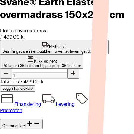
Svane® Earth Elastec
overmadrass 150x200 cm
Elastec overmadrass.
7 499,00 kr
Nettbutikk
Bestillingsvare i nettbutikken
Forventet leveringstid: 2-4 uker
Klikk og hent
På lager i 36 butikker
Tilgjengelig i
36
butikker
Totalpris:
7 499,00 kr
Legg i handlekurv
Finansiering
Levering
Prismatch
Om produktet