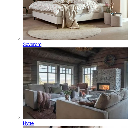
Soverom
Hytte