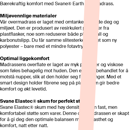
Bærekraftig komfort med Svane® Earth overmadrass.
Miljøvennlige materialer
Vår overmadrass er laget med omtanke for både deg og
miljøet. Den er produsert av resirkulert polyester fra
plastflasker, noe som reduserer både plastavfall og
karbonutslipp. Du får samme slitesterke kvalitet som ny
polyester – bare med et mindre fotavtrykk!
Optimal liggekomfort
Madrassens overflate er laget av myk polyester og viskose
som føles behagelig mot huden. Den er også behandlet for å
motstå nupper, slik at den holder seg fresh lenger. Med et
smart design holder fibrene seg på plass, som gir bedre
komfort og økt levetid.
Svane Elastec® skum for perfekt støtte
Svane Elastec® skum med høy densitet gir en fast, men
komfortabel støtte som varer. Denne overmadrassen er skapt
for å gi deg den optimale balansen mellom fasthet og
komfort, natt etter natt.