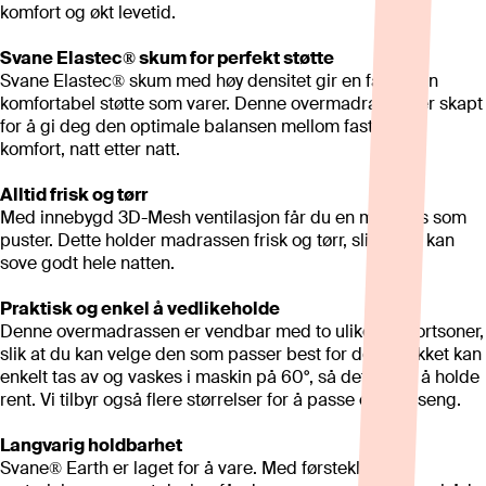
komfort og økt levetid.
Svane Elastec® skum for perfekt støtte
Svane Elastec® skum med høy densitet gir en fast, men
komfortabel støtte som varer. Denne overmadrassen er skapt
for å gi deg den optimale balansen mellom fasthet og
komfort, natt etter natt.
Alltid frisk og tørr
Med innebygd 3D-Mesh ventilasjon får du en madrass som
puster. Dette holder madrassen frisk og tørr, slik at du kan
sove godt hele natten.
Praktisk og enkel å vedlikeholde
Denne overmadrassen er vendbar med to ulike komfortsoner,
slik at du kan velge den som passer best for deg. Trekket kan
enkelt tas av og vaskes i maskin på 60°, så det er lett å holde
rent. Vi tilbyr også flere størrelser for å passe enhver seng.
Langvarig holdbarhet
Svane® Earth er laget for å vare. Med førsteklasses