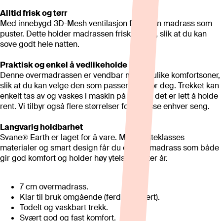
Alltid frisk og tørr
Med innebygd 3D-Mesh ventilasjon får du en madrass som
puster. Dette holder madrassen frisk og tørr, slik at du kan
sove godt hele natten.
Praktisk og enkel å vedlikeholde
Denne overmadrassen er vendbar med to ulike komfortsoner,
slik at du kan velge den som passer best for deg. Trekket kan
enkelt tas av og vaskes i maskin på 60°, så det er lett å holde
rent. Vi tilbyr også flere størrelser for å passe enhver seng.
Langvarig holdbarhet
Svane® Earth er laget for å vare. Med førsteklasses
materialer og smart design får du en overmadrass som både
gir god komfort og holder høy ytelse år etter år.
7 cm overmadrass.
Klar til bruk omgående (ferdigmontert).
Todelt og vaskbart trekk.
Svært god og fast komfort.