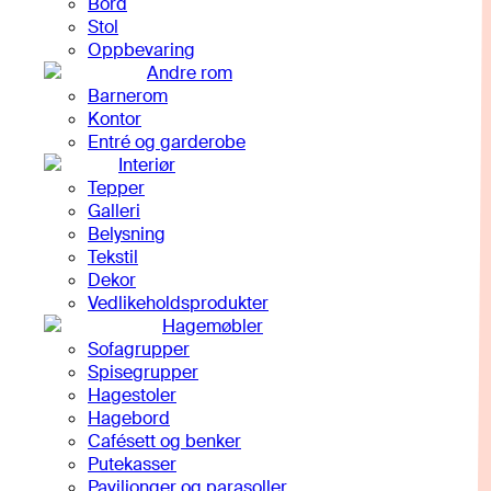
Bord
Stol
Oppbevaring
Andre rom
Barnerom
Kontor
Entré og garderobe
Interiør
Tepper
Galleri
Belysning
Tekstil
Dekor
Vedlikeholdsprodukter
Hagemøbler
Sofagrupper
Spisegrupper
Hagestoler
Hagebord
Cafésett og benker
Putekasser
Paviljonger og parasoller