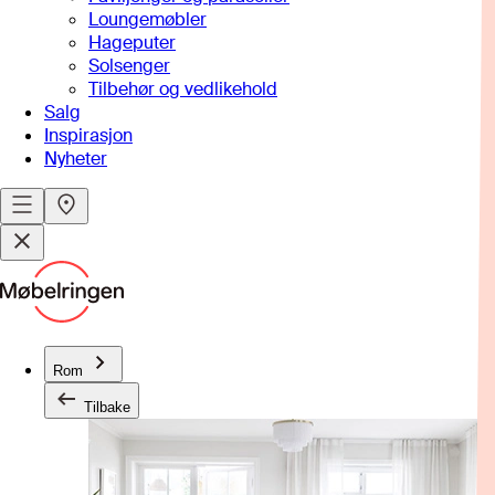
Loungemøbler
Hageputer
Solsenger
Tilbehør og vedlikehold
Salg
Inspirasjon
Nyheter
Rom
Tilbake