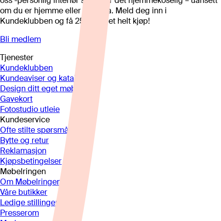
oss -personlig interiør som gjør det hjemmekoselig – uansett
om du er hjemme eller på hytta. Meld deg inn i
Kundeklubben og få 25%* på et helt kjøp!
Bli medlem
Tjenester
Kundeklubben
Kundeaviser og kataloger
Design ditt eget møbel
Gavekort
Fotostudio utleie
Kundeservice
Ofte stilte spørsmål
Bytte og retur
Reklamasjon
Kjøpsbetingelser
Møbelringen
Om Møbelringen
Våre butikker
Ledige stillinger
Presserom