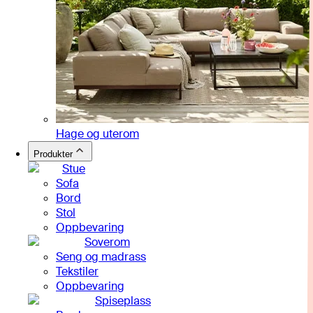
Hage og uterom
Produkter
Stue
Sofa
Bord
Stol
Oppbevaring
Soverom
Seng og madrass
Tekstiler
Oppbevaring
Spiseplass