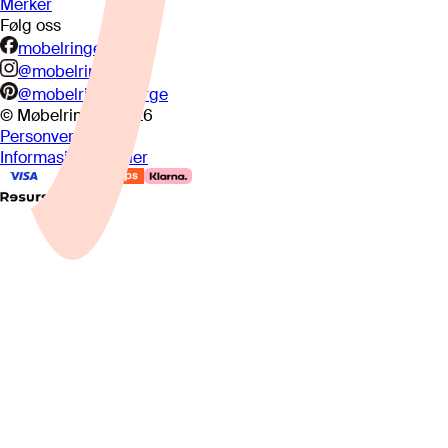
Merker
Følg oss
mobelringen.no
@mobelringen
@mobelringennorge
© Møbelringen
2026
Personvern
Informasjonskapsler