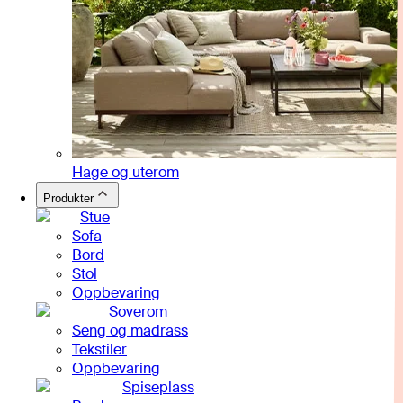
Hage og uterom
Produkter
Stue
Sofa
Bord
Stol
Oppbevaring
Soverom
Seng og madrass
Tekstiler
Oppbevaring
Spiseplass