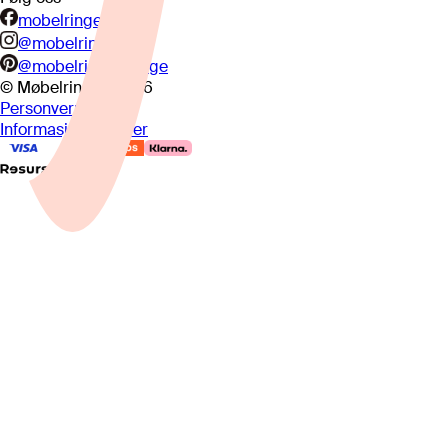
mobelringen.no
@mobelringen
@mobelringennorge
© Møbelringen
2026
Personvern
Informasjonskapsler