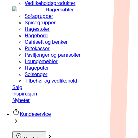
Vedlikeholdsprodukter
Hagemøbler
Sofagrupper
Spisegrupper
Hagestoler
Hagebord
Cafésett og benker
Putekasser
Paviljonger og parasoller
Loungemøbler
Hageputer
Solsenger
Tilbehør og vedlikehold
Salg
Inspirasjon
Nyheter
Kundeservice