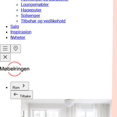
Loungemøbler
Hageputer
Solsenger
Tilbehør og vedlikehold
Salg
Inspirasjon
Nyheter
Rom
Tilbake