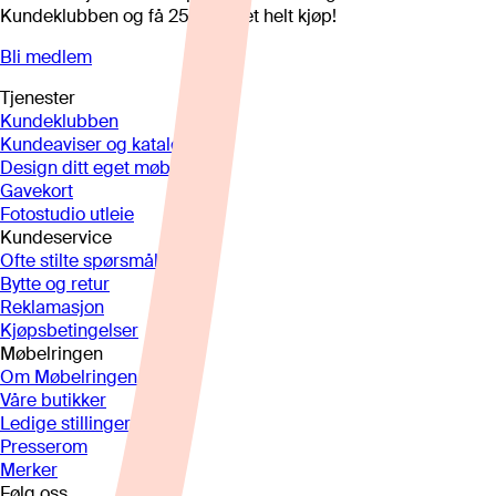
Kundeklubben og få 25%* på et helt kjøp!
Bli medlem
Tjenester
Kundeklubben
Kundeaviser og kataloger
Design ditt eget møbel
Gavekort
Fotostudio utleie
Kundeservice
Ofte stilte spørsmål
Bytte og retur
Reklamasjon
Kjøpsbetingelser
Møbelringen
Om Møbelringen
Våre butikker
Ledige stillinger
Presserom
Merker
Følg oss