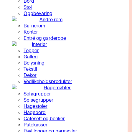
Bord
Stol
Oppbevaring
Andre rom
Barnerom
Kontor
Entré og garderobe
Interiør
Tepper
Galleri
Belysning
Tekstil
Dekor
Vedlikeholdsprodukter
Hagemøbler
Sofagrupper
Spisegrupper
Hagestoler
Hagebord
Cafésett og benker
Putekasser
Paviljonger og parasoller