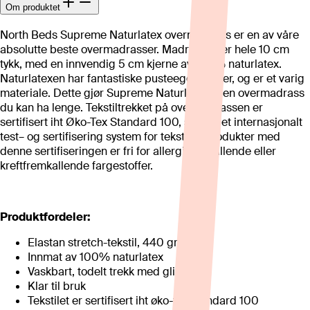
Om produktet
North Beds Supreme Naturlatex overmadrass er en av våre
absolutte beste overmadrasser. Madrassen er hele 10 cm
tykk, med en innvendig 5 cm kjerne av 100% naturlatex.
Naturlatexen har fantastiske pusteegenskaper, og er et varig
materiale. Dette gjør Supreme Naturlatex til en overmadrass
du kan ha lenge. Tekstiltrekket på overmadrassen er
sertifisert iht Øko-Tex Standard 100, som er et internasjonalt
test– og sertifisering system for tekstiler. Produkter med
denne sertifiseringen er fri for allergifremkallende eller
kreftfremkallende fargestoffer.
Produktfordeler:
Elastan stretch-tekstil, 440 gram
Innmat av 100% naturlatex
Vaskbart, todelt trekk med glidelås
Klar til bruk
Tekstilet er sertifisert iht øko-tex standard 100