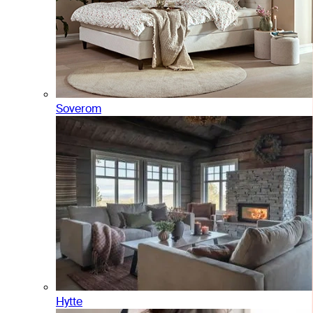
Soverom
Hytte