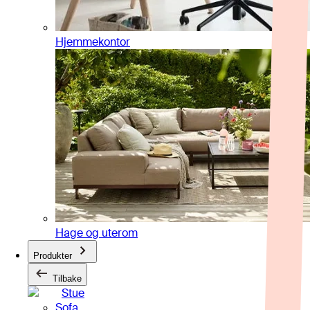
Hjemmekontor
Hage og uterom
Produkter
Tilbake
Stue
Sofa