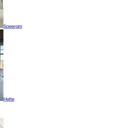
Soverom
Hytte