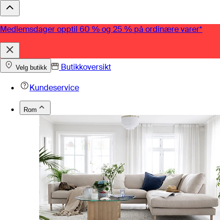
Medlemsdager opptil 60 % og 25 % på ordinære varer*
Butikkoversikt
Velg butikk
Kundeservice
Rom