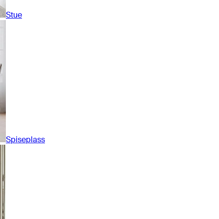
Stue
Spiseplass