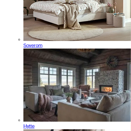
Soverom
Hytte