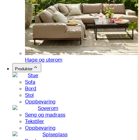
Hage og uterom
Produkter
Stue
Sofa
Bord
Stol
Oppbevaring
Soverom
Seng og madrass
Tekstiler
Oppbevaring
Spiseplass