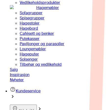
Vedlikeholdsprodukter
Hagemøbler
Sofagrupper
Spisegrupper
Hagestoler
Hagebord
Cafésett og benker
Putekasser
Paviljonger og parasoller
Loungemøbler
Hageputer
Solsenger
Tilbehør og vedlikehold
Salg
Inspirasjon
Nyheter
Kundeservice