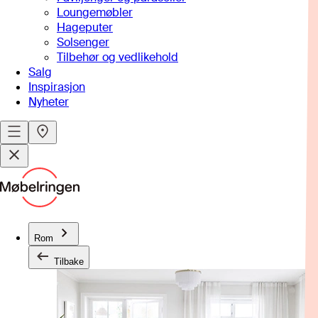
Loungemøbler
Hageputer
Solsenger
Tilbehør og vedlikehold
Salg
Inspirasjon
Nyheter
Rom
Tilbake