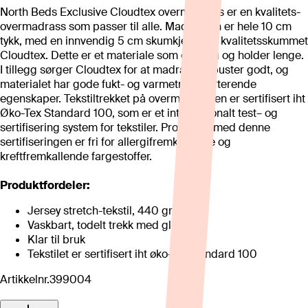
North Beds Exclusive Cloudtex overmadrass er en kvalitets-
overmadrass som passer til alle. Madrassen er hele 10 cm
tykk, med en innvendig 5 cm skumkjerne av kvalitetsskummet
Cloudtex. Dette er et materiale som er varig og holder lenge.
I tillegg sørger Cloudtex for at madrassen puster godt, og
materialet har gode fukt- og varmetransporterende
egenskaper. Tekstiltrekket på overmadrassen er sertifisert iht
Øko-Tex Standard 100, som er et internasjonalt test– og
sertifisering system for tekstiler. Produkter med denne
sertifiseringen er fri for allergifremkallende og
kreftfremkallende fargestoffer.
Produktfordeler:
Jersey stretch-tekstil, 440 gram
Vaskbart, todelt trekk med glidelås
Klar til bruk
Tekstilet er sertifisert iht øko-tex standard 100
Artikkelnr.
399004