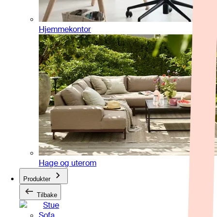
Hjemmekontor
Hage og uterom
Produkter
Tilbake
Stue
Sofa