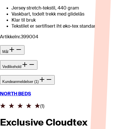
Jersey stretch-tekstil, 440 gram
Vaskbart, todelt trekk med glidelås
Klar til bruk
Tekstilet er sertifisert iht øko-tex standard 100
Artikkelnr.
399004
Mål
Vedlikehold
Kundeanmeldelser (1)
NORTH BEDS
(
1
)
Exclusive Cloudtex