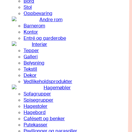
Bord
Stol
Oppbevaring
Andre rom
Barnerom
Kontor
Entré og garderobe
Interiør
Tepper
Galleri
Belysning
Tekstil
Dekor
Vedlikeholdsprodukter
Hagemøbler
Sofagrupper
Spisegrupper
Hagestoler
Hagebord
Cafésett og benker
Putekasser
Paviljonger og parasoller