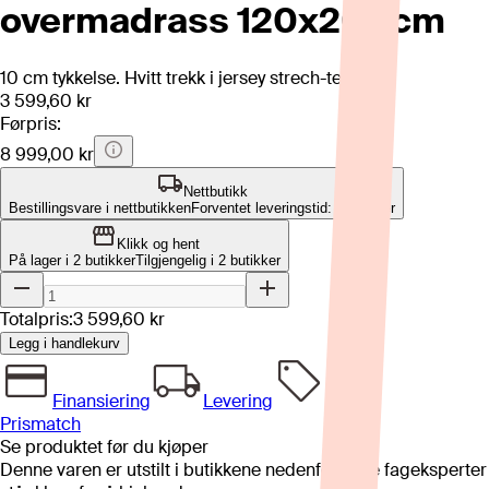
overmadrass 120x200cm
10 cm tykkelse. Hvitt trekk i jersey strech-tekstil.
3 599,60 kr
Førpris:
8 999,00 kr
Nettbutikk
Bestillingsvare i nettbutikken
Forventet leveringstid: 8-12 uker
Klikk og hent
På lager i 2 butikker
Tilgjengelig i
2
butikker
Totalpris:
3 599,60 kr
Legg i handlekurv
Finansiering
Levering
Prismatch
Se produktet før du kjøper
Denne varen er utstilt i butikkene nedenfor. Våre fageksperter