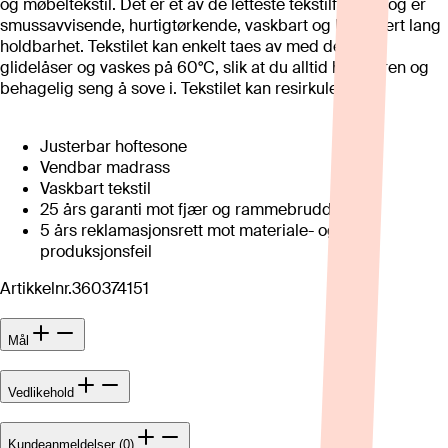
og møbeltekstil. Det er et av de letteste tekstilfibrene og er
smussavvisende, hurtigtørkende, vaskbart og har svært lang
holdbarhet. Tekstilet kan enkelt taes av med delbare
glidelåser og vaskes på 60°C, slik at du alltid har en ren og
behagelig seng å sove i. Tekstilet kan resirkuleres.
Justerbar hoftesone
Vendbar madrass
Vaskbart tekstil
25 års garanti mot fjær og rammebrudd
5 års reklamasjonsrett mot materiale- og
produksjonsfeil
Artikkelnr.
360374151
Mål
Vedlikehold
Kundeanmeldelser (0)