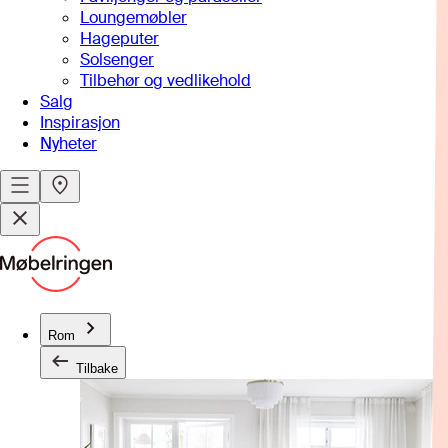
Loungemøbler
Hageputer
Solsenger
Tilbehør og vedlikehold
Salg
Inspirasjon
Nyheter
Rom
Tilbake