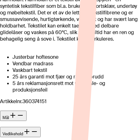
syntetisk tekstilfiber som bl.a. brukes til sportsklær, undertøy
og møbeltekstil. Det er et av de letteste tekstilfibrene og er
smussavvisende, hurtigtørkende, vaskbart og har svært lang
holdbarhet. Tekstilet kan enkelt taes av med delbare
glidelåser og vaskes på 60°C, slik at du alltid har en ren og
behagelig seng å sove i. Tekstilet kan resirkuleres.
Justerbar hoftesone
Vendbar madrass
Vaskbart tekstil
25 års garanti mot fjær og rammebrudd
5 års reklamasjonsrett mot materiale- og
produksjonsfeil
Artikkelnr.
360374151
Mål
Vedlikehold