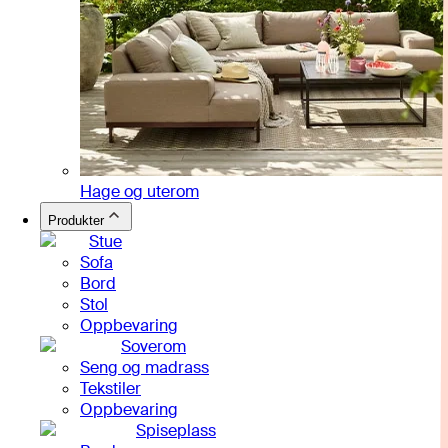
Hage og uterom
Produkter
Stue
Sofa
Bord
Stol
Oppbevaring
Soverom
Seng og madrass
Tekstiler
Oppbevaring
Spiseplass