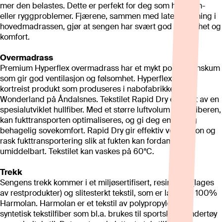
mer den belastes. Dette er perfekt for deg som har søvn-
eller ryggproblemer. Fjærene, sammen med latex stopning i
hovedmadrassen, gjør at sengen har svært god følsomhet og
komfort.
Overmadrass
Premium Hyperflex overmadrass har et mykt polyuretanskum
som gir god ventilasjon og følsomhet. Hyperflex er en
kortreist produkt som produseres i nabofabrikken til
Wonderland på Åndalsnes. Tekstilet Rapid Dry er laget av en
spesialutviklet hullfiber. Med et større luftvolum inne i fiberen,
kan fukttransporten optimaliseres, og gi deg en tørr og
behagelig sovekomfort. Rapid Dry gir effektiv ventilasjon og
rask fukttransportering slik at fukten kan fordampe
umiddelbart. Tekstilet kan vaskes på 60°C.
Trekk
Sengens trekk kommer i et miljøsertifisert, resirkulert (lages
av restprodukter) og slitesterkt tekstil, som er laget av 100%
Harmolan. Harmolan er et tekstil av polypropylen - en
syntetisk tekstilfiber som bl.a. brukes til sportsklær, undertøy