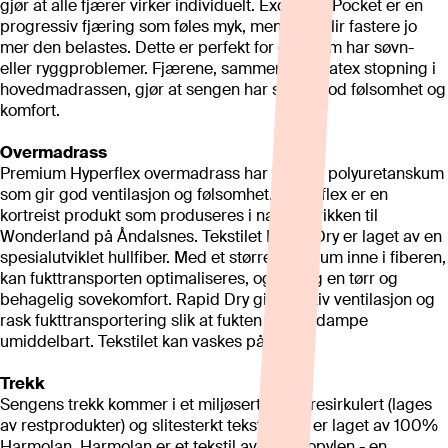
gjør at alle fjærer virker individuelt. Exclusive Pocket er en
progressiv fjæring som føles myk, men som blir fastere jo
mer den belastes. Dette er perfekt for deg som har søvn-
eller ryggproblemer. Fjærene, sammen med latex stopning i
hovedmadrassen, gjør at sengen har svært god følsomhet og
komfort.
Overmadrass
Premium Hyperflex overmadrass har et mykt polyuretanskum
som gir god ventilasjon og følsomhet. Hyperflex er en
kortreist produkt som produseres i nabofabrikken til
Wonderland på Åndalsnes. Tekstilet Rapid Dry er laget av en
spesialutviklet hullfiber. Med et større luftvolum inne i fiberen,
kan fukttransporten optimaliseres, og gi deg en tørr og
behagelig sovekomfort. Rapid Dry gir effektiv ventilasjon og
rask fukttransportering slik at fukten kan fordampe
umiddelbart. Tekstilet kan vaskes på 60°C.
Trekk
Sengens trekk kommer i et miljøsertifisert, resirkulert (lages
av restprodukter) og slitesterkt tekstil, som er laget av 100%
Harmolan. Harmolan er et tekstil av polypropylen - en