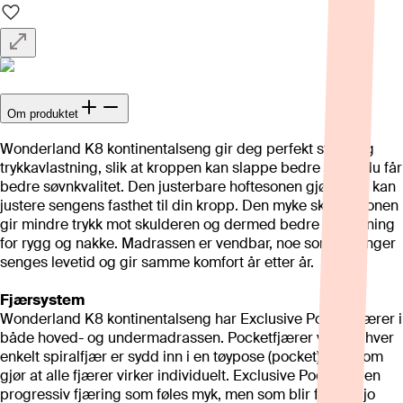
Om produktet
Wonderland K8 kontinentalseng gir deg perfekt støtte og
trykkavlastning, slik at kroppen kan slappe bedre av og du får
bedre søvnkvalitet. Den justerbare hoftesonen gjør at du kan
justere sengens fasthet til din kropp. Den myke skuldersonen
gir mindre trykk mot skulderen og dermed bedre avslapning
for rygg og nakke. Madrassen er vendbar, noe som forlenger
senges levetid og gir samme komfort år etter år.
Fjærsystem
Wonderland K8 kontinentalseng har Exclusive Pocket fjærer i
både hoved- og undermadrassen. Pocketfjærer vil si at hver
enkelt spiralfjær er sydd inn i en tøypose (pocket), noe som
gjør at alle fjærer virker individuelt. Exclusive Pocket er en
progressiv fjæring som føles myk, men som blir fastere jo