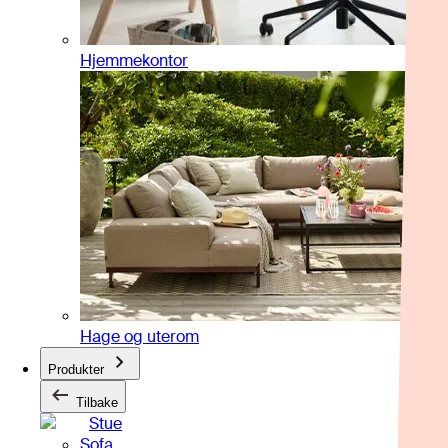
Hjemmekontor
Hage og uterom
Produkter
Tilbake
Stue
Sofa