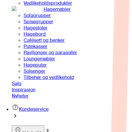
Vedlikeholdsprodukter
Hagemøbler
Sofagrupper
Spisegrupper
Hagestoler
Hagebord
Cafésett og benker
Putekasser
Paviljonger og parasoller
Loungemøbler
Hageputer
Solsenger
Tilbehør og vedlikehold
Salg
Inspirasjon
Nyheter
Kundeservice