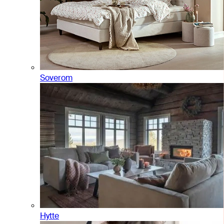
Soverom
Hytte