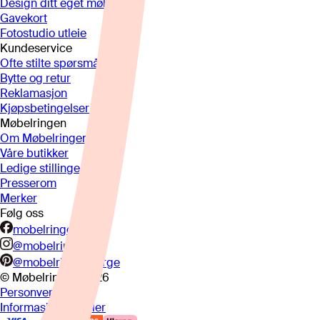
Design ditt eget møbel
Gavekort
Fotostudio utleie
Kundeservice
Ofte stilte spørsmål
Bytte og retur
Reklamasjon
Kjøpsbetingelser
Møbelringen
Om Møbelringen
Våre butikker
Ledige stillinger
Presserom
Merker
Følg oss
mobelringen.no
@mobelringen
@mobelringennorge
© Møbelringen
2026
Personvern
Informasjonskapsler