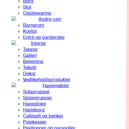
Bord
Stol
Oppbevaring
Andre rom
Barnerom
Kontor
Entré og garderobe
Interiør
Tepper
Galleri
Belysning
Tekstil
Dekor
Vedlikeholdsprodukter
Hagemøbler
Sofagrupper
Spisegrupper
Hagestoler
Hagebord
Cafésett og benker
Putekasser
Paviljonger og parasoller