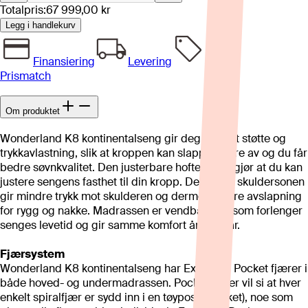
Totalpris:
67 999,00 kr
Legg i handlekurv
Finansiering
Levering
Prismatch
Om produktet
Wonderland K8 kontinentalseng gir deg perfekt støtte og
trykkavlastning, slik at kroppen kan slappe bedre av og du får
bedre søvnkvalitet. Den justerbare hoftesonen gjør at du kan
justere sengens fasthet til din kropp. Den myke skuldersonen
gir mindre trykk mot skulderen og dermed bedre avslapning
for rygg og nakke. Madrassen er vendbar, noe som forlenger
senges levetid og gir samme komfort år etter år.
Fjærsystem
Wonderland K8 kontinentalseng har Exclusive Pocket fjærer i
både hoved- og undermadrassen. Pocketfjærer vil si at hver
enkelt spiralfjær er sydd inn i en tøypose (pocket), noe som