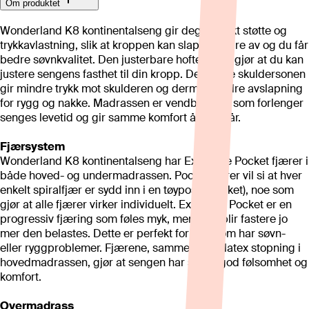
Om produktet
Wonderland K8 kontinentalseng gir deg perfekt støtte og
trykkavlastning, slik at kroppen kan slappe bedre av og du får
bedre søvnkvalitet. Den justerbare hoftesonen gjør at du kan
justere sengens fasthet til din kropp. Den myke skuldersonen
gir mindre trykk mot skulderen og dermed bedre avslapning
for rygg og nakke. Madrassen er vendbar, noe som forlenger
senges levetid og gir samme komfort år etter år.
Fjærsystem
Wonderland K8 kontinentalseng har Exclusive Pocket fjærer i
både hoved- og undermadrassen. Pocketfjærer vil si at hver
enkelt spiralfjær er sydd inn i en tøypose (pocket), noe som
gjør at alle fjærer virker individuelt. Exclusive Pocket er en
progressiv fjæring som føles myk, men som blir fastere jo
mer den belastes. Dette er perfekt for deg som har søvn-
eller ryggproblemer. Fjærene, sammen med latex stopning i
hovedmadrassen, gjør at sengen har svært god følsomhet og
komfort.
Overmadrass