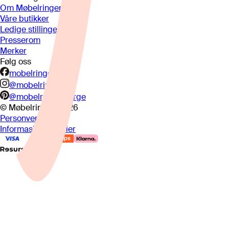
Om Møbelringen
Våre butikker
Ledige stillinger
Presserom
Merker
Følg oss
mobelringen.no
@mobelringen
@mobelringennorge
© Møbelringen
2026
Personvern
Informasjonskapsler