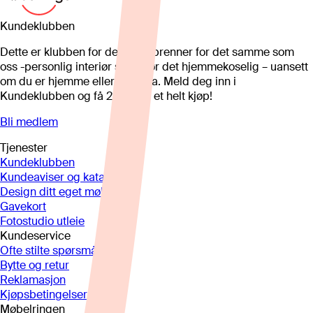
Kundeklubben
Dette er klubben for deg som brenner for det samme som
oss -personlig interiør som gjør det hjemmekoselig – uansett
om du er hjemme eller på hytta. Meld deg inn i
Kundeklubben og få 25%* på et helt kjøp!
Bli medlem
Tjenester
Kundeklubben
Kundeaviser og kataloger
Design ditt eget møbel
Gavekort
Fotostudio utleie
Kundeservice
Ofte stilte spørsmål
Bytte og retur
Reklamasjon
Kjøpsbetingelser
Møbelringen