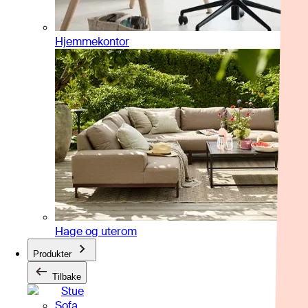
Hjemmekontor
Hage og uterom
Produkter
Tilbake
Stue
Sofa