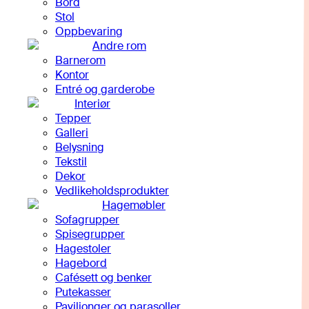
Bord
Stol
Oppbevaring
Andre rom
Barnerom
Kontor
Entré og garderobe
Interiør
Tepper
Galleri
Belysning
Tekstil
Dekor
Vedlikeholdsprodukter
Hagemøbler
Sofagrupper
Spisegrupper
Hagestoler
Hagebord
Cafésett og benker
Putekasser
Paviljonger og parasoller