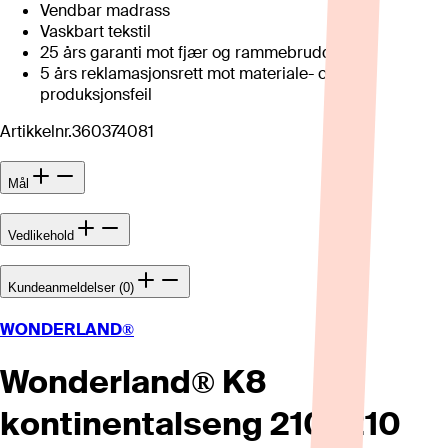
Vendbar madrass
Vaskbart tekstil
25 års garanti mot fjær og rammebrudd
5 års reklamasjonsrett mot materiale- og
produksjonsfeil
Artikkelnr.
360374081
Mål
Vedlikehold
Kundeanmeldelser (0)
WONDERLAND®
Wonderland® K8
kontinentalseng 210x210