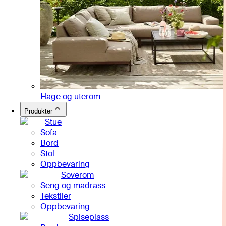
Hage og uterom
Produkter
Stue
Sofa
Bord
Stol
Oppbevaring
Soverom
Seng og madrass
Tekstiler
Oppbevaring
Spiseplass