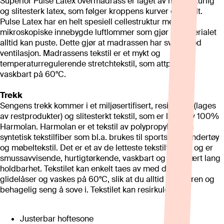
Superior Pulse Latex overmadrass er laget av myk, naturlig
og slitesterk latex, som følger kroppens kurver optimalt.
Pulse Latex har en helt spesiell cellestruktur med
mikroskopiske innebygde luftlommer som gjør at materialet
alltid kan puste. Dette gjør at madrassen har svært god
ventilasjon. Madrassens tekstil er et mykt og
temperaturregulerende stretchtekstil, som attpåtil er
vaskbart på 60°C.
Trekk
Sengens trekk kommer i et miljøsertifisert, resirkulert (lages
av restprodukter) og slitesterkt tekstil, som er laget av 100%
Harmolan. Harmolan er et tekstil av polypropylen - en
syntetisk tekstilfiber som bl.a. brukes til sportsklær, undertøy
og møbeltekstil. Det er et av de letteste tekstilfibrene og er
smussavvisende, hurtigtørkende, vaskbart og har svært lang
holdbarhet. Tekstilet kan enkelt taes av med delbare
glidelåser og vaskes på 60°C, slik at du alltid har en ren og
behagelig seng å sove i. Tekstilet kan resirkuleres.
Justerbar hoftesone