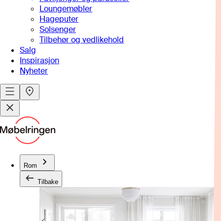
Loungemøbler
Hageputer
Solsenger
Tilbehør og vedlikehold
Salg
Inspirasjon
Nyheter
Rom
Tilbake