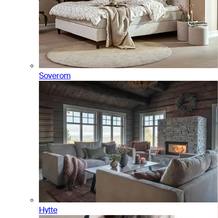
Soverom
Hytte