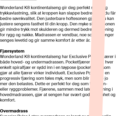
Wonderland K8 kontinentalseng gir deg perfekt støtte og
trykkavlastning, slik at kroppen kan slappe bedre av og du får
bedre søvnkvalitet. Den justerbare hoftesonen gjør at du kan
justere sengens fasthet til din kropp. Den myke skuldersonen
gir mindre trykk mot skulderen og dermed bedre avslapning
for rygg og nakke. Madrassen er vendbar, noe som forlenger
senges levetid og gir samme komfort år etter år.
Fjærsystem
Wonderland K8 kontinentalseng har Exclusive Pocket fjærer i
både hoved- og undermadrassen. Pocketfjærer vil si at hver
enkelt spiralfjær er sydd inn i en tøypose (pocket), noe som
gjør at alle fjærer virker individuelt. Exclusive Pocket er en
progressiv fjæring som føles myk, men som blir fastere jo
mer den belastes. Dette er perfekt for deg som har søvn-
eller ryggproblemer. Fjærene, sammen med latex stopning i
hovedmadrassen, gjør at sengen har svært god følsomhet og
komfort.
Overmadrass