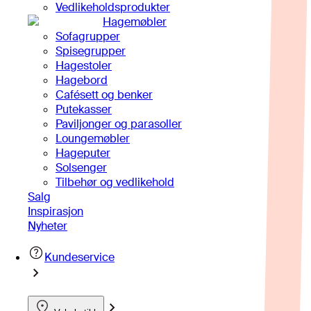
Vedlikeholdsprodukter
Hagemøbler
Sofagrupper
Spisegrupper
Hagestoler
Hagebord
Cafésett og benker
Putekasser
Paviljonger og parasoller
Loungemøbler
Hageputer
Solsenger
Tilbehør og vedlikehold
Salg
Inspirasjon
Nyheter
Kundeservice