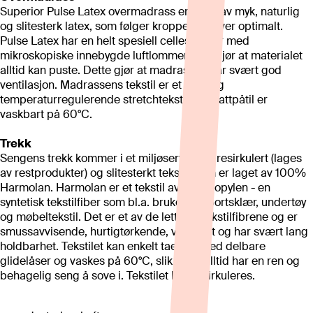
Superior Pulse Latex overmadrass er laget av myk, naturlig
og slitesterk latex, som følger kroppens kurver optimalt.
Pulse Latex har en helt spesiell cellestruktur med
mikroskopiske innebygde luftlommer som gjør at materialet
alltid kan puste. Dette gjør at madrassen har svært god
ventilasjon. Madrassens tekstil er et mykt og
temperaturregulerende stretchtekstil, som attpåtil er
vaskbart på 60°C.
Trekk
Sengens trekk kommer i et miljøsertifisert, resirkulert (lages
av restprodukter) og slitesterkt tekstil, som er laget av 100%
Harmolan. Harmolan er et tekstil av polypropylen - en
syntetisk tekstilfiber som bl.a. brukes til sportsklær, undertøy
og møbeltekstil. Det er et av de letteste tekstilfibrene og er
smussavvisende, hurtigtørkende, vaskbart og har svært lang
holdbarhet. Tekstilet kan enkelt taes av med delbare
glidelåser og vaskes på 60°C, slik at du alltid har en ren og
behagelig seng å sove i. Tekstilet kan resirkuleres.