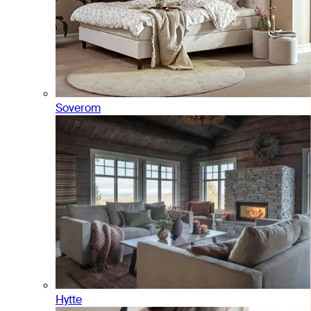
Soverom
Hytte