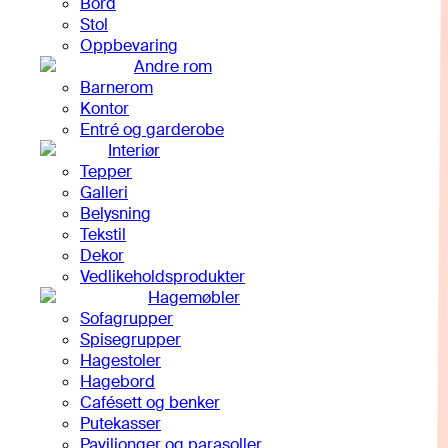
Bord
Stol
Oppbevaring
Andre rom
Barnerom
Kontor
Entré og garderobe
Interiør
Tepper
Galleri
Belysning
Tekstil
Dekor
Vedlikeholdsprodukter
Hagemøbler
Sofagrupper
Spisegrupper
Hagestoler
Hagebord
Cafésett og benker
Putekasser
Paviljonger og parasoller