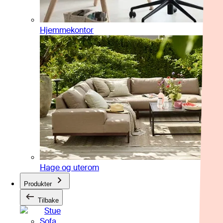
Hjemmekontor
Hage og uterom
Produkter
Tilbake
Stue
Sofa