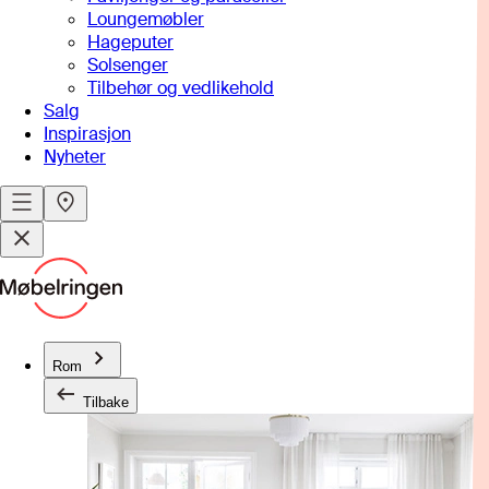
Loungemøbler
Hageputer
Solsenger
Tilbehør og vedlikehold
Salg
Inspirasjon
Nyheter
Rom
Tilbake