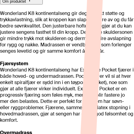
Om produktet
Wonderland K8 kontinentalseng gir deg perfekt støtte og
trykkavlastning, slik at kroppen kan slappe bedre av og du får
bedre søvnkvalitet. Den justerbare hoftesonen gjør at du kan
justere sengens fasthet til din kropp. Den myke skuldersonen
gir mindre trykk mot skulderen og dermed bedre avslapning
for rygg og nakke. Madrassen er vendbar, noe som forlenger
senges levetid og gir samme komfort år etter år.
Fjærsystem
Wonderland K8 kontinentalseng har Exclusive Pocket fjærer i
både hoved- og undermadrassen. Pocketfjærer vil si at hver
enkelt spiralfjær er sydd inn i en tøypose (pocket), noe som
gjør at alle fjærer virker individuelt. Exclusive Pocket er en
progressiv fjæring som føles myk, men som blir fastere jo
mer den belastes. Dette er perfekt for deg som har søvn-
eller ryggproblemer. Fjærene, sammen med latex stopning i
hovedmadrassen, gjør at sengen har svært god følsomhet og
komfort.
Overmadrass