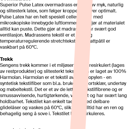
Superior Pulse Latex overmadrass er laget av myk, naturlig
og slitesterk latex, som følger kroppens kurver optimalt.
Pulse Latex har en helt spesiell cellestruktur med
mikroskopiske innebygde luftlommer som gjør at materialet
alltid kan puste. Dette gjør at madrassen har svært god
ventilasjon. Madrassens tekstil er et mykt og
temperaturregulerende stretchtekstil, som attpåtil er
vaskbart på 60°C.
Trekk
Sengens trekk kommer i et miljøsertifisert, resirkulert (lages
av restprodukter) og slitesterkt tekstil, som er laget av 100%
Harmolan. Harmolan er et tekstil av polypropylen - en
syntetisk tekstilfiber som bl.a. brukes til sportsklær, undertøy
og møbeltekstil. Det er et av de letteste tekstilfibrene og er
smussavvisende, hurtigtørkende, vaskbart og har svært lang
holdbarhet. Tekstilet kan enkelt taes av med delbare
glidelåser og vaskes på 60°C, slik at du alltid har en ren og
behagelig seng å sove i. Tekstilet kan resirkuleres.