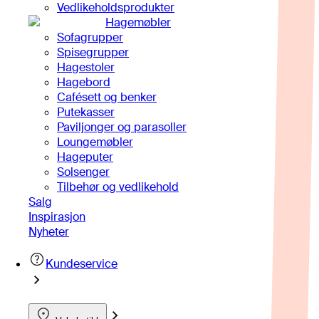
Vedlikeholdsprodukter
Hagemøbler
Sofagrupper
Spisegrupper
Hagestoler
Hagebord
Cafésett og benker
Putekasser
Paviljonger og parasoller
Loungemøbler
Hageputer
Solsenger
Tilbehør og vedlikehold
Salg
Inspirasjon
Nyheter
Kundeservice