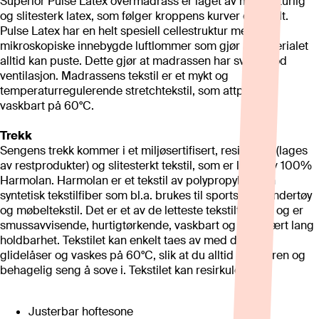
Superior Pulse Latex overmadrass er laget av myk, naturlig
og slitesterk latex, som følger kroppens kurver optimalt.
Pulse Latex har en helt spesiell cellestruktur med
mikroskopiske innebygde luftlommer som gjør at materialet
alltid kan puste. Dette gjør at madrassen har svært god
ventilasjon. Madrassens tekstil er et mykt og
temperaturregulerende stretchtekstil, som attpåtil er
vaskbart på 60°C.
Trekk
Sengens trekk kommer i et miljøsertifisert, resirkulert (lages
av restprodukter) og slitesterkt tekstil, som er laget av 100%
Harmolan. Harmolan er et tekstil av polypropylen - en
syntetisk tekstilfiber som bl.a. brukes til sportsklær, undertøy
og møbeltekstil. Det er et av de letteste tekstilfibrene og er
smussavvisende, hurtigtørkende, vaskbart og har svært lang
holdbarhet. Tekstilet kan enkelt taes av med delbare
glidelåser og vaskes på 60°C, slik at du alltid har en ren og
behagelig seng å sove i. Tekstilet kan resirkuleres.
Justerbar hoftesone