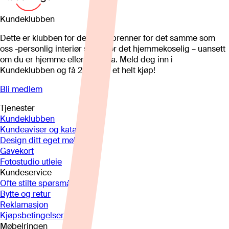
Kundeklubben
Dette er klubben for deg som brenner for det samme som
oss -personlig interiør som gjør det hjemmekoselig – uansett
om du er hjemme eller på hytta. Meld deg inn i
Kundeklubben og få 25%* på et helt kjøp!
Bli medlem
Tjenester
Kundeklubben
Kundeaviser og kataloger
Design ditt eget møbel
Gavekort
Fotostudio utleie
Kundeservice
Ofte stilte spørsmål
Bytte og retur
Reklamasjon
Kjøpsbetingelser
Møbelringen