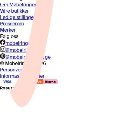
Om Møbelringen
Våre butikker
Ledige stillinger
Presserom
Merker
Følg oss
mobelringen.no
@mobelringen
@mobelringennorge
© Møbelringen
2026
Personvern
Informasjonskapsler