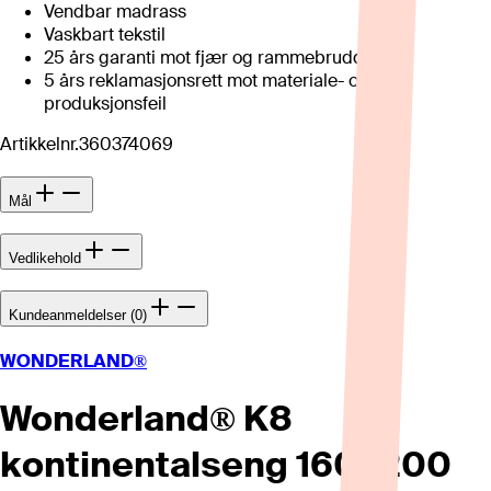
Vendbar madrass
Vaskbart tekstil
25 års garanti mot fjær og rammebrudd
5 års reklamasjonsrett mot materiale- og
produksjonsfeil
Artikkelnr.
360374069
Mål
Vedlikehold
Kundeanmeldelser (0)
WONDERLAND®
Wonderland® K8
kontinentalseng 160x200