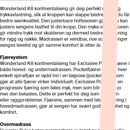
Wonderland K8 kontinentalseng gir deg perfekt støtte og
trykkavlastning, slik at kroppen kan slappe bedre av og du får
bedre søvnkvalitet. Den justerbare hoftesonen gjør at du kan
justere sengens fasthet til din kropp. Den myke skuldersonen
gir mindre trykk mot skulderen og dermed bedre avslapning
for rygg og nakke. Madrassen er vendbar, noe som forlenger
senges levetid og gir samme komfort år etter år.
Fjærsystem
Wonderland K8 kontinentalseng har Exclusive Pocket fjærer i
både hoved- og undermadrassen. Pocketfjærer vil si at hver
enkelt spiralfjær er sydd inn i en tøypose (pocket), noe som
gjør at alle fjærer virker individuelt. Exclusive Pocket er en
progressiv fjæring som føles myk, men som blir fastere jo
mer den belastes. Dette er perfekt for deg som har søvn-
eller ryggproblemer. Fjærene, sammen med latex stopning i
hovedmadrassen, gjør at sengen har svært god følsomhet og
komfort.
Overmadrass