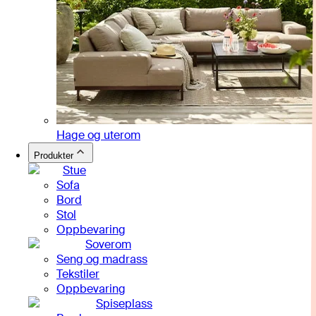
Hage og uterom
Produkter
Stue
Sofa
Bord
Stol
Oppbevaring
Soverom
Seng og madrass
Tekstiler
Oppbevaring
Spiseplass