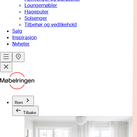
Loungemøbler
Hageputer
Solsenger
Tilbehør og vedlikehold
Salg
Inspirasjon
Nyheter
Rom
Tilbake