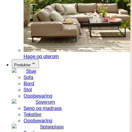
Hage og uterom
Produkter
Stue
Sofa
Bord
Stol
Oppbevaring
Soverom
Seng og madrass
Tekstiler
Oppbevaring
Spiseplass