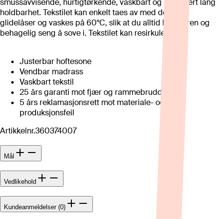
smussavvisende, hurtigtørkende, vaskbart og har svært lang
holdbarhet. Tekstilet kan enkelt taes av med delbare
glidelåser og vaskes på 60°C, slik at du alltid har en ren og
behagelig seng å sove i. Tekstilet kan resirkuleres.
Justerbar hoftesone
Vendbar madrass
Vaskbart tekstil
25 års garanti mot fjær og rammebrudd
5 års reklamasjonsrett mot materiale- og
produksjonsfeil
Artikkelnr.
360374007
Mål
Vedlikehold
Kundeanmeldelser (0)