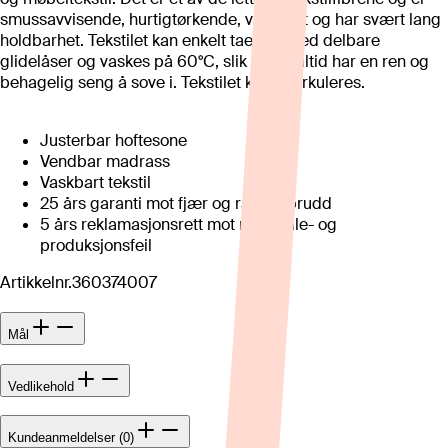
smussavvisende, hurtigtørkende, vaskbart og har svært lang
holdbarhet. Tekstilet kan enkelt taes av med delbare
glidelåser og vaskes på 60°C, slik at du alltid har en ren og
behagelig seng å sove i. Tekstilet kan resirkuleres.
Justerbar hoftesone
Vendbar madrass
Vaskbart tekstil
25 års garanti mot fjær og rammebrudd
5 års reklamasjonsrett mot materiale- og
produksjonsfeil
Artikkelnr.
360374007
Mål
Vedlikehold
Kundeanmeldelser (0)