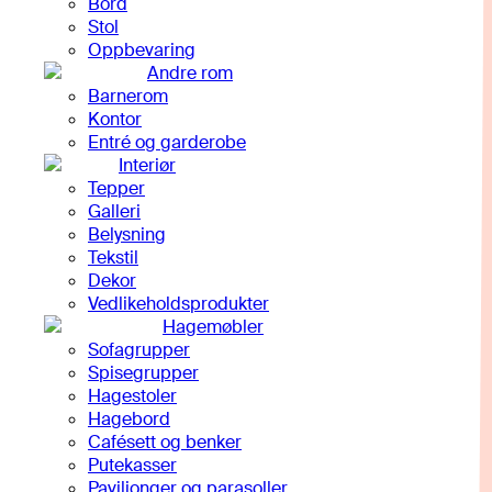
Bord
Stol
Oppbevaring
Andre rom
Barnerom
Kontor
Entré og garderobe
Interiør
Tepper
Galleri
Belysning
Tekstil
Dekor
Vedlikeholdsprodukter
Hagemøbler
Sofagrupper
Spisegrupper
Hagestoler
Hagebord
Cafésett og benker
Putekasser
Paviljonger og parasoller