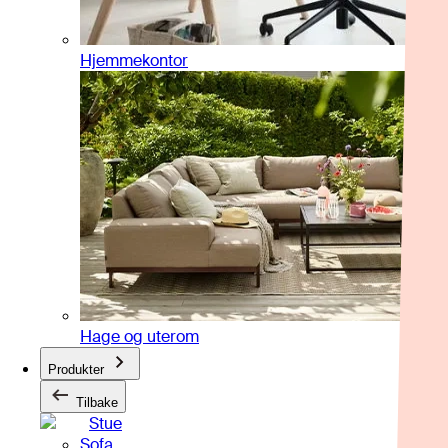
Hjemmekontor
Hage og uterom
Produkter
Tilbake
Stue
Sofa