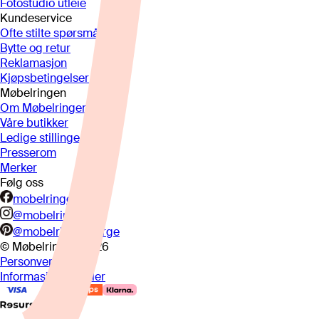
Fotostudio utleie
Kundeservice
Ofte stilte spørsmål
Bytte og retur
Reklamasjon
Kjøpsbetingelser
Møbelringen
Om Møbelringen
Våre butikker
Ledige stillinger
Presserom
Merker
Følg oss
mobelringen.no
@mobelringen
@mobelringennorge
© Møbelringen
2026
Personvern
Informasjonskapsler