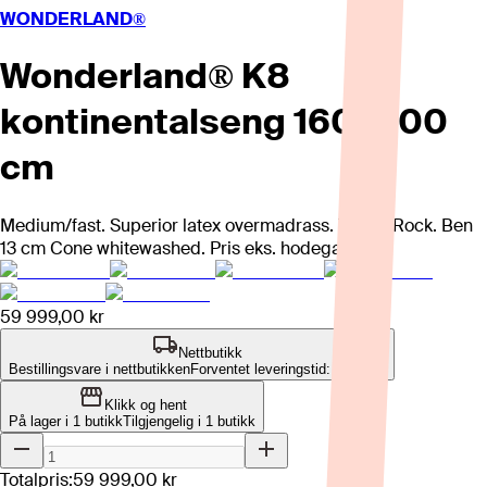
WONDERLAND®
Wonderland® K8
kontinentalseng 160x200
cm
Medium/fast. Superior latex overmadrass. Tekstil Rock. Ben
13 cm Cone whitewashed. Pris eks. hodegavl.
59 999,00 kr
Nettbutikk
Bestillingsvare i nettbutikken
Forventet leveringstid: 4-8 uker
Klikk og hent
På lager i 1 butikk
Tilgjengelig i
1
butikk
Totalpris:
59 999,00 kr