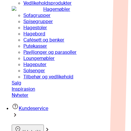
Vedlikeholdsprodukter
Hagemøbler
Sofagrupper
Spisegrupper
Hagestoler
Hagebord
Cafésett og benker
Putekasser
Paviljonger og parasoller
Loungemøbler
Hageputer
Solsenger
Tilbehør og vedlikehold
Salg
Inspirasjon
Nyheter
Kundeservice