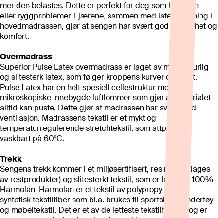
mer den belastes. Dette er perfekt for deg som har søvn-
eller ryggproblemer. Fjærene, sammen med latex stopning i
hovedmadrassen, gjør at sengen har svært god følsomhet og
komfort.
Overmadrass
Superior Pulse Latex overmadrass er laget av myk, naturlig
og slitesterk latex, som følger kroppens kurver optimalt.
Pulse Latex har en helt spesiell cellestruktur med
mikroskopiske innebygde luftlommer som gjør at materialet
alltid kan puste. Dette gjør at madrassen har svært god
ventilasjon. Madrassens tekstil er et mykt og
temperaturregulerende stretchtekstil, som attpåtil er
vaskbart på 60°C.
Trekk
Sengens trekk kommer i et miljøsertifisert, resirkulert (lages
av restprodukter) og slitesterkt tekstil, som er laget av 100%
Harmolan. Harmolan er et tekstil av polypropylen - en
syntetisk tekstilfiber som bl.a. brukes til sportsklær, undertøy
og møbeltekstil. Det er et av de letteste tekstilfibrene og er