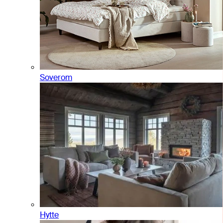
Soverom
Hytte