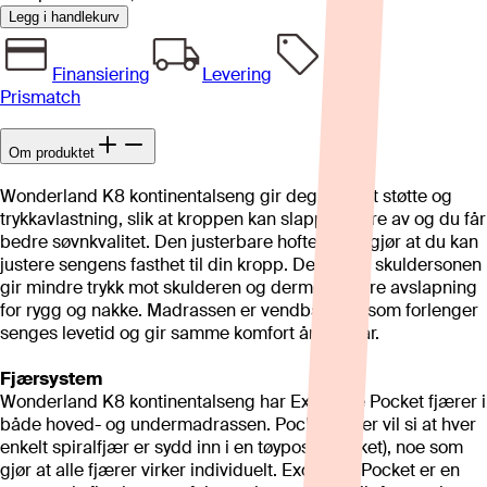
Legg i handlekurv
Finansiering
Levering
Prismatch
Om produktet
Wonderland K8 kontinentalseng gir deg perfekt støtte og
trykkavlastning, slik at kroppen kan slappe bedre av og du får
bedre søvnkvalitet. Den justerbare hoftesonen gjør at du kan
justere sengens fasthet til din kropp. Den myke skuldersonen
gir mindre trykk mot skulderen og dermed bedre avslapning
for rygg og nakke. Madrassen er vendbar, noe som forlenger
senges levetid og gir samme komfort år etter år.
Fjærsystem
Wonderland K8 kontinentalseng har Exclusive Pocket fjærer i
både hoved- og undermadrassen. Pocketfjærer vil si at hver
enkelt spiralfjær er sydd inn i en tøypose (pocket), noe som
gjør at alle fjærer virker individuelt. Exclusive Pocket er en