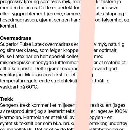
progressiv fjæring som føles myk, men som blir fastere jo
mer den belastes. Dette er perfekt for deg som har søvn-
eller ryggproblemer. Fjærene, sammen med latex stopning i
hovedmadrassen, gjør at sengen har svært god følsomhet og
komfort.
Overmadrass
Superior Pulse Latex overmadrass er laget av myk, naturlig
og slitesterk latex, som følger kroppens kurver optimalt.
Pulse Latex har en helt spesiell cellestruktur med
mikroskopiske innebygde luftlommer som gjør at materialet
alltid kan puste. Dette gjør at madrassen har svært god
ventilasjon. Madrassens tekstil er et mykt og
temperaturregulerende stretchtekstil, som attpåtil er
vaskbart på 60°C.
Trekk
Sengens trekk kommer i et miljøsertifisert, resirkulert (lages
av restprodukter) og slitesterkt tekstil, som er laget av 100%
Harmolan. Harmolan er et tekstil av polypropylen - en
syntetisk tekstilfiber som bl.a. brukes til sportsklær, undertøy
og møbeltekstil. Det er et av de letteste tekstilfibrene og er