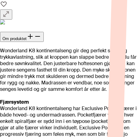
Om produktet
Wonderland K8 kontinentalseng gir deg perfekt støtte og
trykkavlastning, slik at kroppen kan slappe bedre av og du får
bedre søvnkvalitet. Den justerbare hoftesonen gjør at du kan
justere sengens fasthet til din kropp. Den myke skuldersonen
gir mindre trykk mot skulderen og dermed bedre avslapning
for rygg og nakke. Madrassen er vendbar, noe som forlenger
senges levetid og gir samme komfort år etter år.
Fjærsystem
Wonderland K8 kontinentalseng har Exclusive Pocket fjærer i
både hoved- og undermadrassen. Pocketfjærer vil si at hver
enkelt spiralfjær er sydd inn i en tøypose (pocket), noe som
gjør at alle fjærer virker individuelt. Exclusive Pocket er en
progressiv fjæring som føles myk, men som blir fastere jo