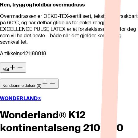
Ren, trygg og holdbar overmadrass
Overmadrassen er OEKO-TEX-sertifisert, tekstilet er vaskbart
på 60°C, og har delbar glidelås for enkel rengjøring.
EXCELLENCE PULSE LATEX er et førsteklasses valg for deg
som vil ha det beste – både når det gjelder komfort og
søvnkvalitet.
Artikkelnr.
421188018
Mål
Kundeanmeldelser (0)
WONDERLAND®
Wonderland® K12
kontinentalseng 210x210