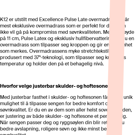
K12 er utstilt med Excellence Pulse Late overmadrass – vår
mest eksklusive overmadrass som er perfekt for deg som
ikke vil gå på kompromiss med søvnkvaliteten. Med en høyde
på 11 cm, Pulse Latex og eksklusiv hullfibervattering får du en
overmadrass som tilpasser seg kroppen og gir en følsomhet
som merkes. Overmadrassens myke stretchtekstil er
produsert med 37°-teknologi, som tilpasser seg kroppens
temperatur og holder den på et behagelig nivå.
Hvorfor velge justerbar skulder- og hoftesone?
Med justerbar fasthet i skulder- og hoftesonen får du en unik
mulighet til å tilpasse sengen for bedre komfort og
søvnkvalitet. Er du en av dem som aller helst sover på siden,
er justering av både skulder- og hoftesone et perfekt valg.
Når sengen passer deg og ryggsøylen din blir rett, får du
bedre avslapning, roligere søvn og ikke minst bedre