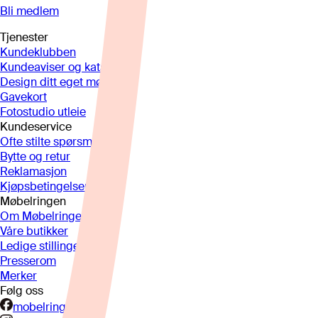
Bli medlem
Tjenester
Kundeklubben
Kundeaviser og kataloger
Design ditt eget møbel
Gavekort
Fotostudio utleie
Kundeservice
Ofte stilte spørsmål
Bytte og retur
Reklamasjon
Kjøpsbetingelser
Møbelringen
Om Møbelringen
Våre butikker
Ledige stillinger
Presserom
Merker
Følg oss
mobelringen.no