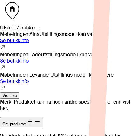
Utstilt i
7
butikker
:
Møbelringen Alna
Utstillingsmodell kan variere
Se butikkinfo
Møbelringen Lade
Utstillingsmodell kan variere
Se butikkinfo
Møbelringen Levanger
Utstillingsmodell kan variere
Se butikkinfo
Vis flere
Merk: Produktet kan ha noen andre spesifikasjoner enn vist
her.
Om produktet
Wonderlands toppmodell K12 setter en ny standard for