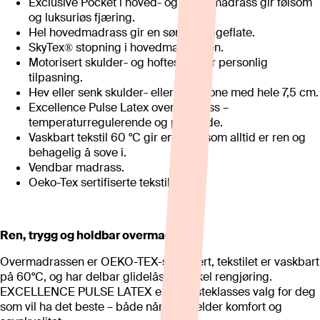
Exclusive Pocket i hoved- og undermadrass gir følsom
og luksuriøs fjæring.
Hel hovedmadrass gir en sømløs liggeflate.
SkyTex® stopning i hovedmadrassen.
Motorisert skulder- og hoftesone for personlig
tilpasning.
Hev eller senk skulder- eller hoftesone med hele 7,5 cm.
Excellence Pulse Latex overmadrass –
temperaturregulerende og pustende.
Vaskbart tekstil 60 °C gir en seng som alltid er ren og
behagelig å sove i.
Vendbar madrass.
Oeko-Tex sertifiserte tekstiler.
Ren, trygg og holdbar overmadrass
Overmadrassen er OEKO-TEX-sertifisert, tekstilet er vaskbart
på 60°C, og har delbar glidelås for enkel rengjøring.
EXCELLENCE PULSE LATEX er et førsteklasses valg for deg
som vil ha det beste – både når det gjelder komfort og