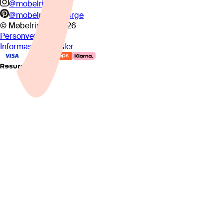
@mobelringen
@mobelringennorge
© Møbelringen
2026
Personvern
Informasjonskapsler