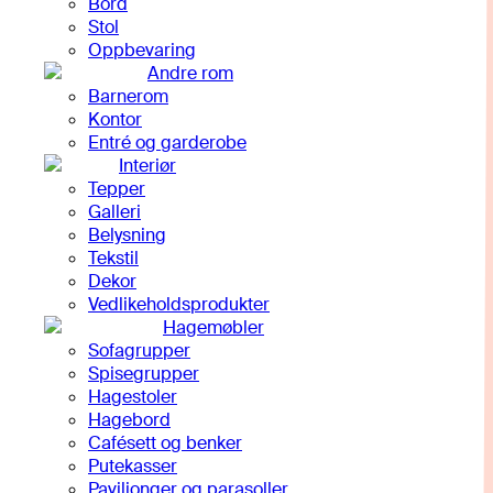
Bord
Stol
Oppbevaring
Andre rom
Barnerom
Kontor
Entré og garderobe
Interiør
Tepper
Galleri
Belysning
Tekstil
Dekor
Vedlikeholdsprodukter
Hagemøbler
Sofagrupper
Spisegrupper
Hagestoler
Hagebord
Cafésett og benker
Putekasser
Paviljonger og parasoller