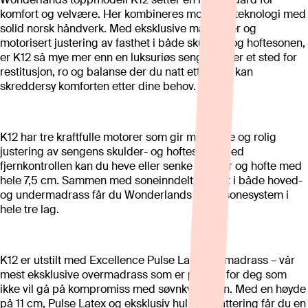
komfort og velvære. Her kombineres moderne teknologi med
solid norsk håndverk. Med eksklusive materialer og
motorisert justering av fasthet i både skulder- og hoftesonen,
er K12 så mye mer enn en luksuriøs seng – det er et sted for
restitusjon, ro og balanse der du natt etter natt kan
skreddersy komforten etter dine behov.
K12 har tre kraftfulle motorer som gir myk, stille og rolig
justering av sengens skulder- og hoftesone. Med
fjernkontrollen kan du heve eller senke skulder og hofte med
hele 7,5 cm. Sammen med soneinndelt Pocket i både hoved-
og undermadrass får du Wonderlands unike sonesystem i
hele tre lag.
K12 er utstilt med Excellence Pulse Late overmadrass – vår
mest eksklusive overmadrass som er perfekt for deg som
ikke vil gå på kompromiss med søvnkvaliteten. Med en høyde
på 11 cm, Pulse Latex og eksklusiv hullfibervattering får du en