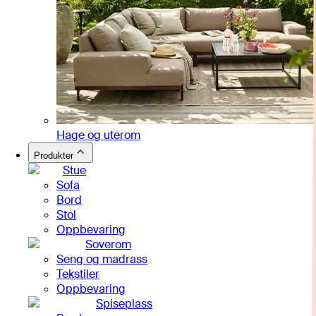
Hage og uterom
Produkter
Stue
Sofa
Bord
Stol
Oppbevaring
Soverom
Seng og madrass
Tekstiler
Oppbevaring
Spiseplass