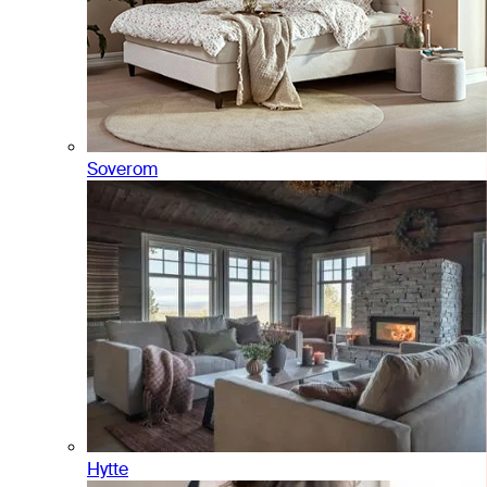
Soverom
Hytte