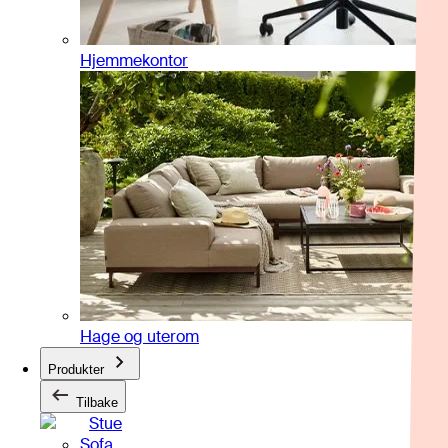
Hjemmekontor
Hage og uterom
Produkter
Tilbake
Stue
Sofa