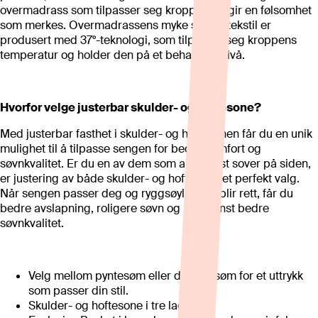
overmadrass som tilpasser seg kroppen og gir en følsomhet
som merkes. Overmadrassens myke stretchtekstil er
produsert med 37°-teknologi, som tilpasser seg kroppens
temperatur og holder den på et behagelig nivå.
Hvorfor velge justerbar skulder- og hoftesone?
Med justerbar fasthet i skulder- og hoftesonen får du en unik
mulighet til å tilpasse sengen for bedre komfort og
søvnkvalitet. Er du en av dem som aller helst sover på siden,
er justering av både skulder- og hoftesone et perfekt valg.
Når sengen passer deg og ryggsøylen din blir rett, får du
bedre avslapning, roligere søvn og ikke minst bedre
søvnkvalitet.
Velg mellom pyntesøm eller dobbeltsøm for et uttrykk
som passer din stil.
Skulder- og hoftesone i tre lag.