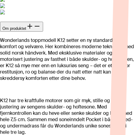
Om produktet
Wonderlands toppmodell K12 setter en ny standard for
komfort og velvære. Her kombineres moderne teknologi med
solid norsk håndverk. Med eksklusive materialer og
motorisert justering av fasthet i både skulder- og hoftesonen,
er K12 så mye mer enn en luksuriøs seng – det er et sted for
restitusjon, ro og balanse der du natt etter natt kan
skreddersy komforten etter dine behov.
K12 har tre kraftfulle motorer som gir myk, stille og rolig
justering av sengens skulder- og hoftesone. Med
fjernkontrollen kan du heve eller senke skulder og hofte med
hele 7,5 cm. Sammen med soneinndelt Pocket i både hoved-
og undermadrass får du Wonderlands unike sonesystem i
hele tre lag.