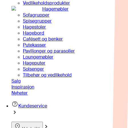
Vedlikeholdsprodukter
Hagemøbler
Sofagrupper
Spisegrupper
Hagestoler
Hagebord
Cafésett og benker
Putekasser
Paviljonger og parasoller
Loungemøbler
Hageputer
Solsenger
Tilbehør og vedlikehold
Salg
Inspirasjon
Nyheter
Kundeservice