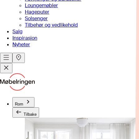
Loungemøbler
Hageputer
Solsenger
Tilbehør og vedlikehold
Salg
Inspirasjon
Nyheter
Rom
Tilbake