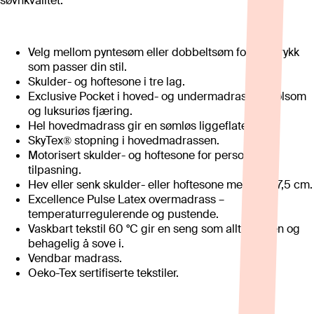
søvnkvalitet.
Velg mellom pyntesøm eller dobbeltsøm for et uttrykk
som passer din stil.
Skulder- og hoftesone i tre lag.
Exclusive Pocket i hoved- og undermadrass gir følsom
og luksuriøs fjæring.
Hel hovedmadrass gir en sømløs liggeflate.
SkyTex® stopning i hovedmadrassen.
Motorisert skulder- og hoftesone for personlig
tilpasning.
Hev eller senk skulder- eller hoftesone med hele 7,5 cm.
Excellence Pulse Latex overmadrass –
temperaturregulerende og pustende.
Vaskbart tekstil 60 °C gir en seng som alltid er ren og
behagelig å sove i.
Vendbar madrass.
Oeko-Tex sertifiserte tekstiler.